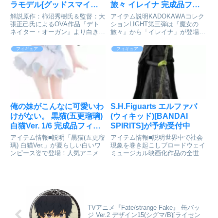
ラモデル[グッドスマイル
旅々 イレイナ 完成品フィ
カンパニー]が予約受付中
ギュア[KADOKAWA]が予
解説原作：柿沼秀樹氏＆監督：大
アイテム説明KADOKAWAコレク
約受付開始
張正己氏によるOVA作品『デト
ションLIGHT第三弾は『魔女の
ネイター・オーガン』より白き鎧
旅々』から「イレイナ」が登場！
の戦士「オーガン」が
『魔女の旅々』より、主人公「イ
MODEROIDシリーズでプラモデ
レイナ」がKADOKAWAコレクシ
フィギュア
フィギュア
ル化！・全高約175mm、各関節
ョンLIGHTシリーズに登場！お求
可動。・交換用手首、オーガン・
めやすい価格ながら2種類の表情
ランサー、オーガン・カッターが
パーツで遊び方も...
付属...
俺の妹がこんなに可愛いわ
S.H.Figuarts エルファバ
けがない。 黒猫(五更瑠璃)
(ウィキッド)[BANDAI
白猫Ver. 1/6 完成品フィギ
SPIRITS]が予約受付中
ュア[Solarain]が予約受付
アイテム情報■説明「黒猫(五更瑠
アイテム情報■説明世界中で社会
開始
璃) 白猫Ver.」が夏らしい白いワ
現象を巻き起こしブロードウェイ
ンピース姿で登場！人気アニメ
ミュージカル映画化作品の全世界
『俺の妹がこんなに可愛いわけが
興行歴代1位を記録！映画『ウィ
ない。』より、「黒猫(五更瑠璃)
キッド ふたりの魔女』より、シ
白猫Ver.」が夏らしい白いワンピ
ンシア・エリヴォ演じる「エルフ
ース姿で1/6スケールフィギュア
ァバ」がS.H.Figuarts化！＜オズ
化！麦わら帽子...
の国＞で“悪い魔女...
TVアニメ『Fate/strange Fake』 缶バッ
ジ Ver.2 デザイン15(シグマ/B)[ライセン