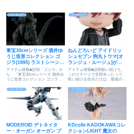
フィギュア
フィギュア
東宝30cmシリーズ 酒井ゆ
ねんどろいど アイドリッ
うじ造形コレクション ゴ
シュセブン 狗丸トウマ[オ
ジラ(1995) ラストシーン
ランジュ・ルージュ]が予
完成品フィギュア[プレッ
約受付中
アイテム情報■説明「ゴジラ」か
アイテム情報■説明歌い続けろ。
クス]が予約受付開始
ら、「東宝30cmシリーズ 酒井ゆ
このステージで全部失ったって、
うじ造形コレクション ゴジラ
歌い続ける自分だけは、最後の意
(1995) ラストシーン」が登場で
地で守り通せ。スマートフォンア
す！■サイズ全高約31cm 全長
プリゲーム『アイドリッシュセブ
フィギュア
フィギュア
約44cmゴジラ_東宝30cmシリー
ン』より、ŹOOĻの「狗丸トウ
ズ 酒井ゆうじ造形コレクション
マ」がねんどろいどになって登場
ゴジラ(19...
です！表情パーツ： 「アイド
ル...
MODEROID デトネイタ
KDcolle KADOKAWAコレ
ー・オーガン オーガン プ
クションLIGHT 魔女の