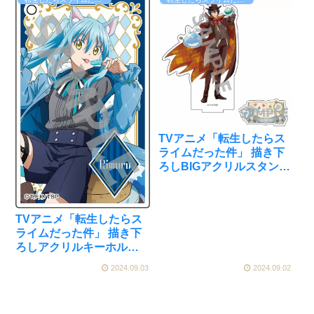
TVアニメ「転生したらス
ライムだった件」 描き下
ろしBIGアクリルスタンド
アリスver. (4)ディアブロ
[メディコス・エンタテイ
ンメント]が予約受付開始
TVアニメ「転生したらス
ライムだった件」 描き下
ろしアクリルキーホルダ
ー アリスver. (1)リムル[メ
2024.09.03
2024.09.02
ディコス・エンタテイン
メント]が予約受付開始