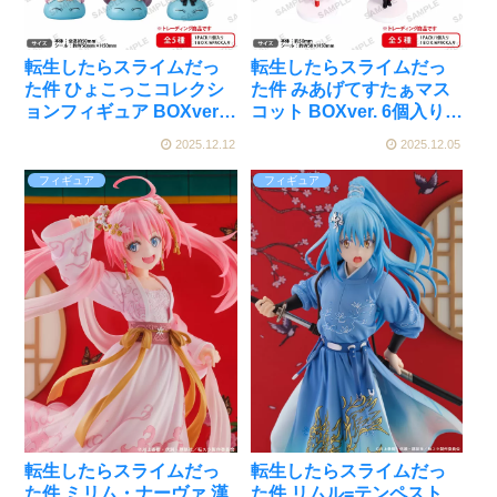
転生したらスライムだっ
転生したらスライムだっ
た件 ひょこっこコレクシ
た件 みあげてすたぁマス
ョンフィギュア BOXver. 6
コット BOXver. 6個入り
個入りBOX[ブシロードク
BOX[ブシロードクリエイ
2025.12.12
2025.12.05
リエイティブ]が予約受付
ティブ]が予約受付中
中
フィギュア
フィギュア
転生したらスライムだっ
転生したらスライムだっ
た件 ミリム・ナーヴァ 漢
た件 リムル=テンペスト