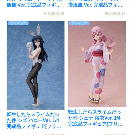
服風 Ver. 完成品フィギュ
漢服風 Ver. 完成品フィギ
ア[Oriental Forest]が予約
ュア[Oriental Forest]が予
2025.05.15
2025.05.14
受付開始
約受付開始
フィギュア
フィギュア
転生したらスライムだっ
転生したらスライムだっ
た件 シュナ 浴衣Ver. 1/4
た件 シズ バニーVer. 1/4
完成品フィギュア[フリー
完成品フィギュア[フリー
イング]が予約受付開始
イング]が予約受付開始