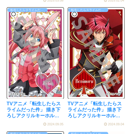
2025.03.08
2025.02.04
転生したらスライムだった件（転スラ）
転生したらスライムだった件（転スラ）
TVアニメ「転生したらス
TVアニメ「転生したらス
ライムだった件」 描き下
ライムだった件」 描き下
ろしアクリルキーホルダ
ろしアクリルキーホルダ
ー アリスver. (3)ミリム[メ
ー アリスver. (2)ベニマル
2024.09.05
2024.09.04
ディコス・エンタテイン
[メディコス・エンタテイ
メント]が予約受付開始
ンメント]が予約受付開始
転生したらスライムだった件（転スラ）
転生したらスライムだった件（転スラ）