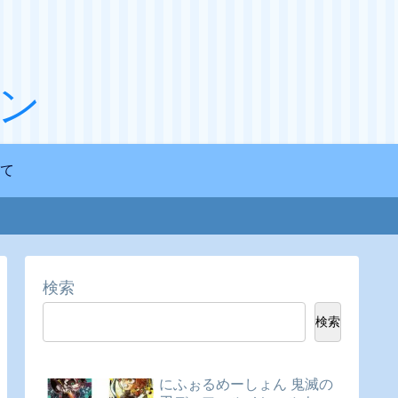
ン
て
検索
検索
にふぉるめーしょん 鬼滅の