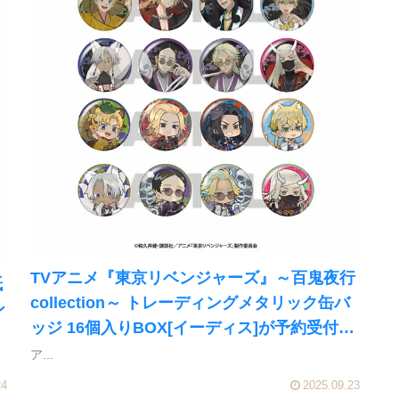
TVアニメ『東京リベンジャーズ』～百鬼夜行
紙
collection～ トレーディングメタリック缶バ
ン
ッジ 16個入りBOX[イーディス]が予約受付開
始
ア...
24
2025.09.23