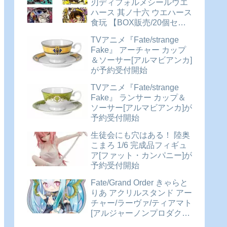
刃ディフォルメシールウエ
ハース 其ノ十六 ウエハース
食玩 【BOX販売/20個セッ
ト】が予約受付開始
TVアニメ『Fate/strange
Fake』 アーチャー カップ
＆ソーサー[アルマビアンカ]
が予約受付開始
TVアニメ『Fate/strange
Fake』 ランサー カップ＆
ソーサー[アルマビアンカ]が
予約受付開始
生徒会にも穴はある！ 陸奥
こまろ 1/6 完成品フィギュ
ア[ファット・カンパニー]が
予約受付開始
Fate/Grand Order きゃらと
りあ アクリルスタンド アー
チャー/ラーヴァ/ティアマト
[アルジャーノンプロダクト]
が予約受付開始