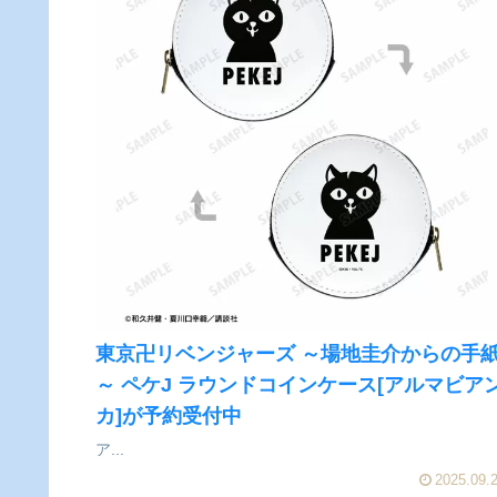
東京卍リベンジャーズ ～場地圭介からの手
～ ペケJ ラウンドコインケース[アルマビア
カ]が予約受付中
ア...
2025.09.