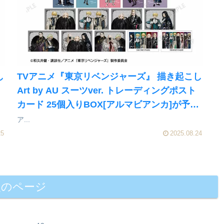
し
TVアニメ『東京リベンジャーズ』 描き起こし
イ
Art by AU スーツver. トレーディングポスト
カード 25個入りBOX[アルマビアンカ]が予約
受付開始
ア...
25
2025.08.24
次のページ