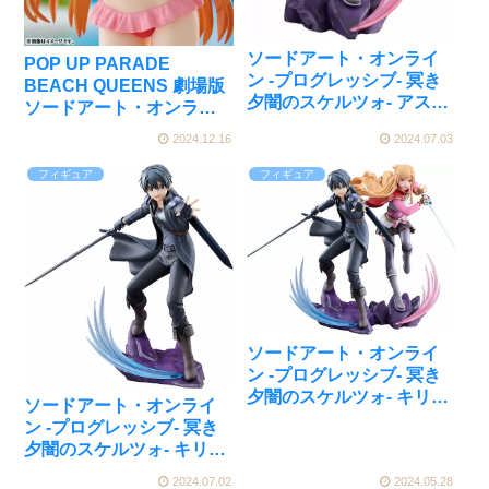
ソードアート・オンライ
POP UP PARADE
ン -プログレッシブ- 冥き
BEACH QUEENS 劇場版
夕闇のスケルツォ- アスナ
ソードアート・オンライ
1/7 完成品フィギュア
ン -プログレッシブ- 冥き
2024.12.16
2024.07.03
[ENSOUTOYS]が予約受
夕闇のスケルツォ アスナ
付開始
[グッドスマイルカンパニ
フィギュア
フィギュア
ー]が予約受付開始
ソードアート・オンライ
ン -プログレッシブ- 冥き
夕闇のスケルツォ- キリト
ソードアート・オンライ
＆アスナ セット 1/7 フィ
ン -プログレッシブ- 冥き
ギュア[ENSOUTOYS]が
夕闇のスケルツォ- キリト
予約受付開始
1/7 完成品フィギュア
2024.07.02
2024.05.28