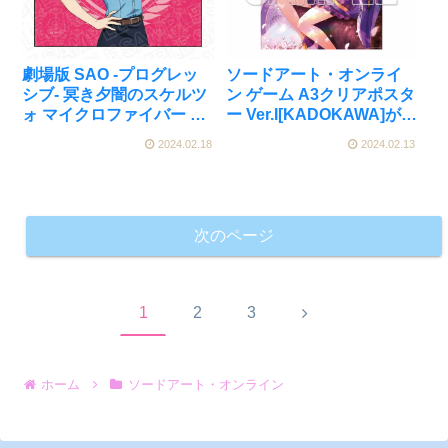
劇場版 SAO -プログレッ
ソードアート・オンライ
シブ- 冥き夕闇のスケルツ
ン ゲーム A3クリアポスタ
ォ マイクロファイバー リ
ー Ver.I[KADOKAWA]が好
ズベット 怪盗/警察 ver.[コ
評発売中
2024.02.18
2024.02.13
ンテンツシード]が好評発
売中
次のページ
次
1
2
3
へ
ホーム
ソードアート・オンライン