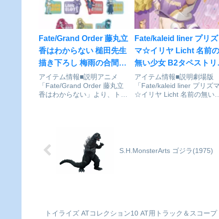
MOON通販サイトで検索する
検索する
Fate/Grand Order 藤丸立
Fate/kaleid liner プリズ
香はわからない 槌田先生
マ☆イリヤ Licht 名前
描き下ろし 梅雨の合間に
無い少女 B2タペストリ
トレーディングダイカッ
[チアver.](3)美遊[メディ
アイテム情報■説明アニメ
アイテム情報■説明劇場版
「Fate/Grand Order 藤丸立
「Fate/kaleid liner プリズ
トステッカー BOX[アル
コス・エンタテインメ
香はわからない」より、トレ
☆イリヤ Licht 名前の無い
マビアンカ]が予約受付中
ト]が予約受付開始
ーディングダイカットステッ
女」より描き下ろしB2タペ
カーの登場です。槌田先生 描
トリー【チアver.】が登場
き下ろしイラストの藤丸立
サイズB2サイズ劇場版
香、マシュ・キリエライト、
Fate/kaleid liner プリズマ
アルトリア・ペンドラゴン、
イリヤ...
ガウェイン、ランス...
S.H.MonsterArts ゴジラ(19
トイライズ ATコレクション10 AT用トラック＆スコー