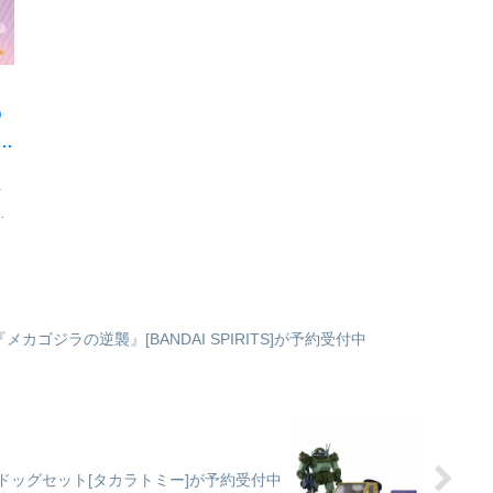
して全てを終えたかにみえ
場です！交換用表情パーツは
て、終わってはいない人々の
「通常顔」の他、優...
物語が...
の
ー
マ
ン
少
ス
！■
☆
75) 『メカゴジラの逆襲』[BANDAI SPIRITS]が予約受付中
プドッグセット[タカラトミー]が予約受付中