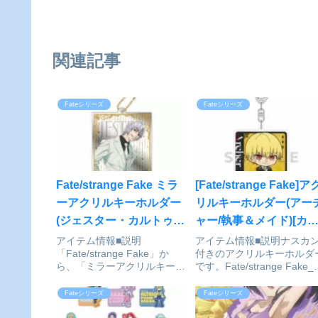
関連記事
Fateシリーズ
Fateシリーズ
Fate/strange Fake ミラ
[Fate/strange Fake]ア
ーアクリルキーホルダー
リルキーホルダー(アー
(ジェスター・カルトゥー
ャー/執事＆メイド)[カ
レ)[ハゴロモ]が予約受付
テン魂]が予約受付中
アイテム情報■説明
アイテム情報■説明ナスカ
「Fate/strange Fake」か
付きのアクリルキーホルダ
中
ら、「ミラーアクリルキーホ
です。Fate/strange Fake_
ルダー」が登場です！
クリルキーホルダー(アーチ
Fate/strange Fake_ミラーア
ャー/執事&メイド)©TYPE-
Fateシリーズ
Fateシリーズ
クリルキーホルダー ジェスタ
MOON・ufotable・FSN
ー・カルトゥーレ(C)TYPE-
©TYPE-MOON通販サイト