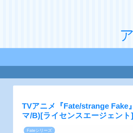
TVアニメ『Fate/strange Fa
マ/B)[ライセンスエージェント
Fateシリーズ