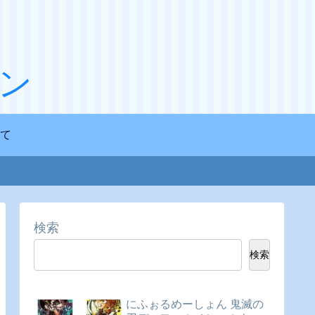
ン
て
検索
検索
にふぉるめーしょん 鬼滅の