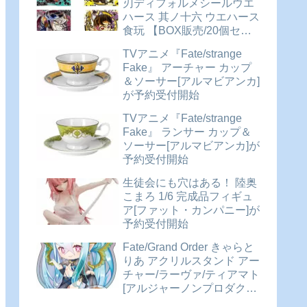
刃ディフォルメシールウエ
ハース 其ノ十六 ウエハース
食玩 【BOX販売/20個セッ
ト】が予約受付開始
TVアニメ『Fate/strange
Fake』 アーチャー カップ
＆ソーサー[アルマビアンカ]
が予約受付開始
TVアニメ『Fate/strange
Fake』 ランサー カップ＆
ソーサー[アルマビアンカ]が
予約受付開始
生徒会にも穴はある！ 陸奥
こまろ 1/6 完成品フィギュ
ア[ファット・カンパニー]が
予約受付開始
Fate/Grand Order きゃらと
りあ アクリルスタンド アー
チャー/ラーヴァ/ティアマト
[アルジャーノンプロダクト]
が予約受付開始