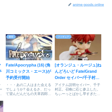
anime-goods.online
書籍
フィギュア
ク
Fate/Apocrypha (16) (角
[オランジュ・ルージュ]ね
チ
川コミックス・エース)が
んどろいど Fate/Grand
ー
予約受付開始
Order セイバー/千子村正
が予約受付開始
ン
・・・あの二人はまた会える
アイテム説明セイバー、千子
ー
でしょうか? 会えるさ、だっ
村正。召喚に応じ参上した。
ア
て望んだんだもの天草四郎時
ちぃーっとばかし早すぎたか
貞とジャンヌ・ダルク、ルー
ねえ。大人気スマホゲーム
ラー同士の決戦に乱入したジ
『Fate/Grand Order』より、
PC
ーク。永きに亘った聖杯大戦
セイバーのサーヴァント「千
で
の結末がここに語られる。そ
子村正」がねんどろいどで登