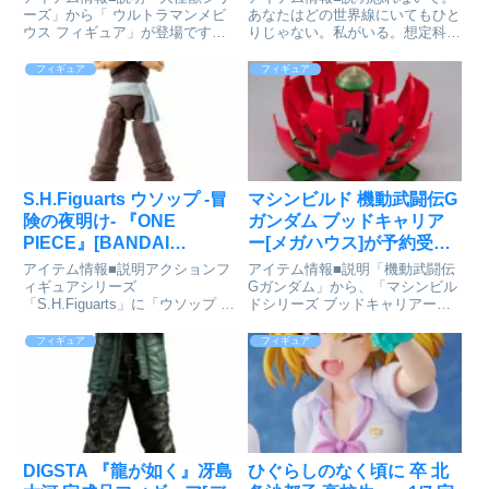
ス]が予約受付開始
ドスマイルカンパニー]が
ーズ」から「 ウルトラマンメビ
あなたはどの世界線にいてもひと
ウス フィギュア」が登場です！
りじゃない。私がいる。想定科学
予約受付開始
※ウルトラマン本体の自立には付
アドベンチャー
属の専用台座が必要になります。
『STEINS;GATE』より、「牧瀬
フィギュア
フィギュア
大怪獣シリーズ_ULTRA NEW
紅莉栖」が1/7スケールでフィギ
GENERATION ウルトラマンメビ
ュア化。キャラクターデザインを
ウス Ver.2...
手がけたイラストレーター
「huke」...
S.H.Figuarts ウソップ -冒
マシンビルド 機動武闘伝G
険の夜明け- 『ONE
ガンダム ブッドキャリア
PIECE』[BANDAI
ー[メガハウス]が予約受付
SPIRITS]が予約受付中
中
アイテム情報■説明アクションフ
アイテム情報■説明「機動武闘伝
ィギュアシリーズ
Gガンダム」から、「マシンビル
「S.H.Figuarts」に「ウソップ -
ドシリーズ ブッドキャリアー」
冒険の夜明け-」が登場！TVアニ
が登場です！※本商品は彩色済み
メ『ONE PIECE』より、東の海
半完成品(一部組み立て式)です。
フィギュア
フィギュア
（イーストブルー）衣装の「ウソ
※本商品に「HG シャイニングガ
ップ」が新たな造形で登場！圧倒
ンダム」（別売り）は含まれませ
的な可動域でダイナミッ...
ん。機動武闘伝Gガンダム_...
DIGSTA 『龍が如く』冴島
ひぐらしのなく頃に 卒 北