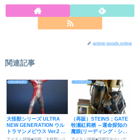
anime-goods.online
関連記事
フィギュア
フィギュア
大怪獣シリーズ ULTRA
（再販）STEINS；GATE
NEW GENERATION ウル
牧瀬紅莉栖 ～運命探知の
トラマンメビウス Ver.2 完
魔眼(リーディング・シュ
成品フィギュア[プレック
タイナー) フィギュア[グッ
アイテム情報■説明「大怪獣シリ
アイテム情報■説明忘れないで。