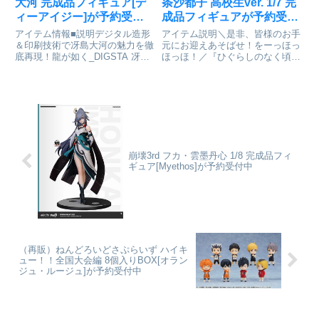
大河 完成品フィギュア[デ
条沙都子 高校生ver. 1/7 完
ィーアイジー]が予約受付
成品フィギュアが予約受付
開始
開始
アイテム情報■説明デジタル造形
アイテム説明＼是非、皆様のお手
＆印刷技術で冴島大河の魅力を徹
元にお迎えあそばせ！をーっほっ
底再現！龍が如く_DIGSTA 冴島
ほっほ！／『ひぐらしのなく頃に
大河colleizeで探す
卒』より北条沙都子が1/7スケー
ルフィギュアで登場。聖ルチーア
学園に入学し、高校生になった北
条沙都子を立体化しました。健康
的なスタイルの良さ、制服の...
崩壊3rd フカ・雲墨丹心 1/8 完成品フィ
ギュア[Myethos]が予約受付中
（再販）ねんどろいどさぷらいず ハイキ
ュー！！全国大会編 8個入りBOX[オラン
ジュ・ルージュ]が予約受付中