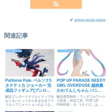
anime-goods.online
関連記事
フィギュア
フィギュア
PalVerse Pale. ペルソナ5
POP UP PARADE NEEDY
タクティカ ジョーカー 完
GIRL OVERDOSE 超絶最
成品フィギュア[ブシロー
かわてんしちゃん バニー
ドクリエイティブ]が予約
Ver. L size 完成品フィギュ
解説ブシロードクリエイティブが
解説原型制作：ワンダフルワーク
受付開始
ア[グッドスマイルカンパ
おくるパレットから生まれるアメ
ス彩色：和也工房「POP UP
リカンアニメーションのようなデ
PARADE」の「Lサイズ」は、フ
ニー]が予約受付開始
フォルメデザインが特徴のオープ
ィギュアファンに新しいシゲキを