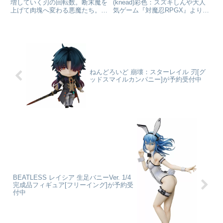
アが予約受付開始
増していく刃の回転数。断末魔を
(knead)彩色：スズキしんや大人
上げて肉塊へ変わる悪魔たち。
気ゲーム『対魔忍RPGX』より、
TVアニメも大好評の話題作『チ
水城ゆきかぜが1/7スケールで登
ェンソーマン』より、デンジ/チ
場！しなやかな肢体と挑発的な表
ェンソーマンを1/4スケールの圧
情が相まって、小悪魔っぽさをひ
倒的存在感で立体化！プライム１
きたたせます♪是非、あなた専用
スタジオが本作で追求したのは
のゆきかぜさんをご堪能くだ...
「...
ねんどろいど 崩壊：スターレイル 刃[グ
ッドスマイルカンパニー]が予約受付中
BEATLESS レイシア 生足バニーVer. 1/4
完成品フィギュア[フリーイング]が予約受
付中