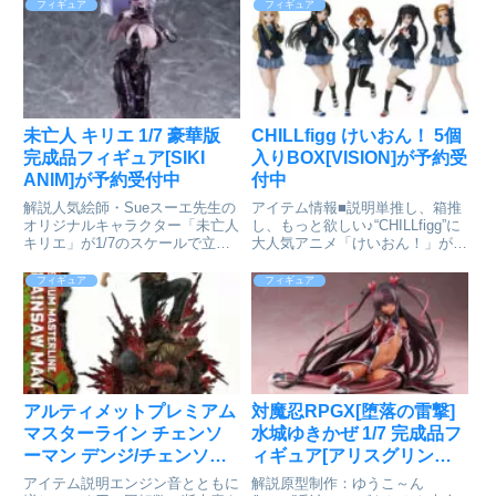
ンフィギュアシリーズ「PalVerse
お送りするフィギュアシリーズで
フィギュア
フィギュア
Pale.」に『ペルソナ5 タクティ
す。『NEEDY GIRL
カ』 ジョーカーが登場！ペルソ
OVERDOSE』POP UP PARADE
ナ5 タクティ...
超絶最かわ...
未亡人 キリエ 1/7 豪華版
CHILLfigg けいおん！ 5個
完成品フィギュア[SIKI
入りBOX[VISION]が予約受
ANIM]が予約受付中
付中
解説人気絵師・Sueスーエ先生の
アイテム情報■説明単推し、箱推
オリジナルキャラクター「未亡人
し、もっと欲しい♪“CHILLfigg”に
キリエ」が1/7のスケールで立体
大人気アニメ「けいおん！」がラ
化！特典として、原画アクリルス
インナップ！放課後ティータイム
タンドと原画タペストリーが付属
のメンバーが登場です。キャラク
フィギュア
フィギュア
いたします！未亡人 キリエ 1/7
ターラインナップ：「平沢唯」
完成品フィギュア 豪華版■予約受
「秋山澪」「田井中律」「琴吹
付期間：〜202...
紬」「中野梓」全5種※...
アルティメットプレミアム
対魔忍RPGX[堕落の雷撃]
マスターライン チェンソ
水城ゆきかぜ 1/7 完成品フ
ーマン デンジ/チェンソー
ィギュア[アリスグリント]
マン DX版 完成品フィギュ
が予約受付開始
アイテム説明エンジン音とともに
解説原型制作：ゆうこ～ん