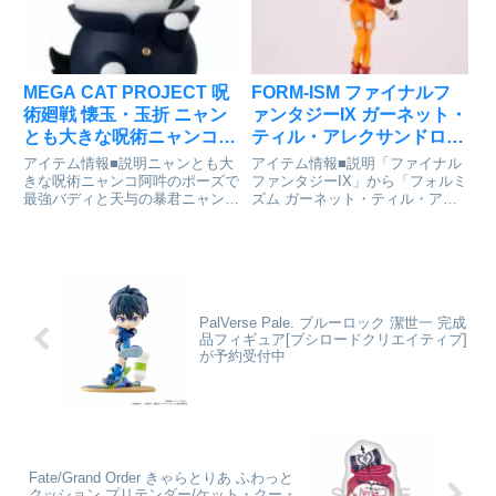
女の優雅なダンス姿をフィギュア
可能。差し替え用のアナキン・...
にしま...
MEGA CAT PROJECT 呪
FORM-ISM ファイナルフ
術廻戦 懐玉・玉折 ニャン
ァンタジーIX ガーネット・
とも大きな呪術ニャンコ
ティル・アレクサンドロス
夏油傑 ソフビフィギュア
17世 完成品フィギュア[ス
アイテム情報■説明ニャンとも大
アイテム情報■説明「ファイナル
[メガハウス]が予約受付中
クウェア・エニックス]が
きな呪術ニャンコ阿吽のポーズで
ファンタジーIX」から「フォルミ
最強バディと天与の暴君ニャンコ
ズム ガーネット・ティル・アレ
予約受付中
がボリュームUPして登場です！
クサンドロス17世」が登場で
呪術廻戦 懐玉・玉折_MEGA
す！ファイナルファンタジーIX_
CAT PROJECT ニャンとも大き
フォルミズム ガーネット・ティ
な呪術ニャンコ 夏油傑©芥見
ル・アレクサンドロス17世©
下々／集英社・呪術廻戦...
2018 - 2021 SQ...
PalVerse Pale. ブルーロック 潔世一 完成
品フィギュア[ブシロードクリエイティブ]
が予約受付中
Fate/Grand Order きゃらとりあ ふわっと
クッション プリテンダー/ケット・クー・