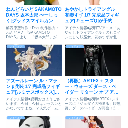
ねんどろいど SAKAMOTO
あやかしトライアングル
DAYS 坂本太郎 べーしっ
花奏すず 1/7 完成品フィギ
く[グッドスマイルカンパ
ュア[キューズQ]が予約受
ニー]が予約受付中
付開始
解説原型制作：Dogu制作協力：
アイテム情報■説明TVアニメ「あ
ねんどろん『SAKAMOTO
やかしトライアングル」のヒロイ
DAYS』より、「坂本太郎」がね
ンにして妖巫女、花奏すずが北彩
んどろいど べーしっくで登
高校の制服姿でフィギュアに！す
場！・ねんどろいど べーしっく
ずの魄(ハク)を採取するには、お
フィギュア
フィギュア
とは？交換顔、オプションを省く
へそからの吸引が必要・・・とい
ことにより、通常より「安く」
う、問題のおへそを上着をまくっ
「早く」をコンセプトにしたまさ
てチラリ♡。ちょっとアンニ...
に...
アズールレーン ル・マラ
（再販）ARTFX＋ スタ
ン μ兵装 1/7 完成品フィギ
ー・ウォーズ ダース・ベ
ュア[ルミナスボックス]が
イダー リターン オブ アナ
予約受付中
キン・スカイウォーカー
アイテム情報■説明おはようござ
アイテム情報■説明ARTFX+シリ
1/10 簡易組立キット[コト
います…今日、今日はレッスンと
ーズに「ジェダイの帰還版」暗黒
かないですよね…？人気ゲーム
卿、ダースベイダーが再臨！2種
ブキヤ]が予約受付開始
「アズールレーン」、アイリス・
類のポージングでディスプレイ可
ヴィシア陣営の空想級駆逐艦
能！腕部差し替えパーツが付属
フィギュア
フィギュア
「ル・マラン」がμ兵装の姿でス
し、組み替えて上段構え、下段構
ケールフィギュアとして登場！彼
え、フォース・アクションが再現