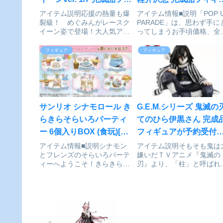
ギュアが予約受付開始
ア[グッドスマイルカン
アイテム説明応援の熱量も爆
アイテム情報■説明「POP 
裂級！ めぐみんがレースク
PARADE」は、思わず手に
ニー]が予約受付開始
イーン姿で登場！大人気アニ
ってしまうお手頃価格、全
メ「この素晴らしい世界に祝
17～18cmの飾りやすいサ
福を！」より、爆裂魔法を操
ズ、スピーディにお届けな
フィギュア
フィギュア
るアークウィザード・めぐみ
ど、フィギュアファンにや
んがレースクイーンコスチュ
しいカタチを追求したフィ
ームでフィギュア化！赤と黒
ュアシリーズです。専用台
をベースにしたコスチューム
付属■サイズ全高約...
は、ツ...
サンリオ シナモロール き
G.E.M.シリーズ 鬼滅の
らきらそらいろパーティ
てのひら伊黒さん 完成
ー 6個入りBOX (食玩)[リ
フィギュアが予約受付
ーメント]が好評発売中
始
アイテム情報■説明シナモン
アイテム説明そもそも鬼は
とフレンズのそらいろパーテ
嫌いだＴＶアニメ『鬼滅の
ィーへようこそ！きらきらな
刃』より、「柱」と呼ばれ
パーティーを楽しんじゃお
最上級剣士、「蛇柱」の称
う！ラインナップ（予定）
を持つ伊黒小芭内がてのひ
全6種類1はいチーズ☆、2か
シリーズに登場。彼がもつ
んぱ〜い! 、3まよっちゃっ
特の雰囲気や小柄な体格を
た！、4かわいいスイーツが
中のイメージ通りに再現し
いっぱい！、5とっておきの
おり、 発売中のてのひらシ