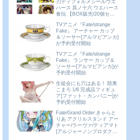
刃ディフォルメシールウエ
ハース 其ノ十六 ウエハース
食玩 【BOX販売/20個セッ
ト】が予約受付開始
TVアニメ『Fate/strange
Fake』 アーチャー カップ
＆ソーサー[アルマビアンカ]
が予約受付開始
TVアニメ『Fate/strange
Fake』 ランサー カップ＆
ソーサー[アルマビアンカ]が
予約受付開始
生徒会にも穴はある！ 陸奥
こまろ 1/6 完成品フィギュ
ア[ファット・カンパニー]が
予約受付開始
Fate/Grand Order きゃらと
りあ アクリルスタンド アー
チャー/ラーヴァ/ティアマト
[アルジャーノンプロダクト]
が予約受付開始