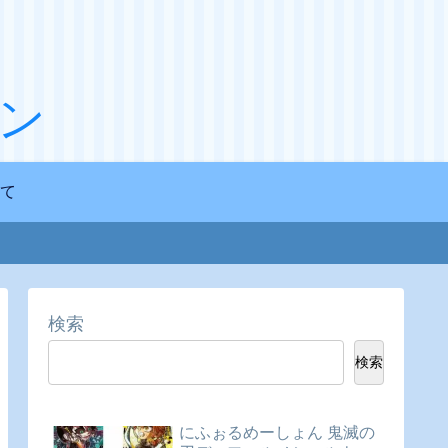
ン
て
検索
検索
にふぉるめーしょん 鬼滅の