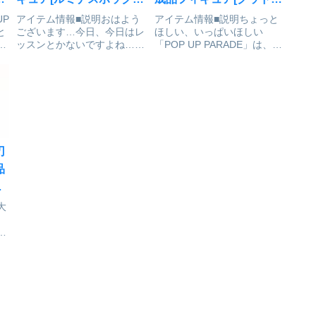
パ
が予約受付中
マイルアーツ上海]が予約
UP
アイテム情報■説明おはよう
アイテム情報■説明ちょっと
と
ございます…今日、今日はレ
ほしい、いっぱいほしい
受付開始
高
ッスンとかないですよね…？
「POP UP PARADE」は、思
イ
人気ゲーム「アズールレー
わず手にとってしまうお手頃
ン」、アイリス・ヴィシア陣
価格、全高17～18cmの飾り
さ
営の空想級駆逐艦「ル・マラ
やすいサイズ、スピーディに
ギ
ン」がμ兵装の姿でスケール
お届けなど、フィギュアファ
座
フィギュアとして登場！彼女
ンにやさしいカタチを追求し
の優雅なダンス姿をフィギュ
たフィギュアシリーズで...
アにしま...
刃
品
開
大
る
号
ら
独
劇
て
リ