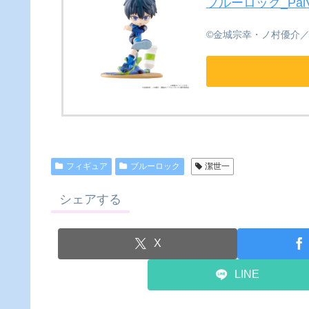
ブルーロック_PalVe
©金城宗幸・ノ村優介
フィギュア
ブルーロック
潔世一
シェアする
X
LINE