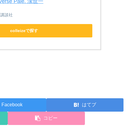
rse Pale. 潔世一
／講談社
colleizeで探す
Facebook
はてブ
コピー