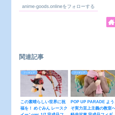
anime-goods.onlineをフォローする
関連記事
フィギュア
フィギュア
この素晴らしい世界に祝
POP UP PARADE よ
福を！ めぐみん レースク
そ実力至上主義の教室
イーンver. 1/7 完成品フィ
軽井沢恵 完成品フィギ