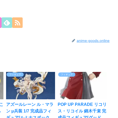
anime-goods.online
フィギュア
フィギュア
うこ
アズールレーン ル・マラ
POP UP PARADE リコリ
へ
ン μ兵装 1/7 完成品フィ
ス・リコイル 錦木千束 完
ュ
ギュア[ルミナスボックス]
成品フィギュア[グッドス