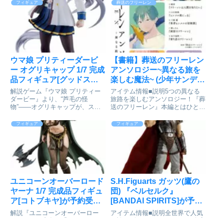
フィギュア
葬送のフリーレン
ウマ娘 プリティーダービ
【書籍】葬送のフリーレン
ー オグリキャップ 1/7 完成
アンソロジー~異なる旅を
品フィギュア[グッドスマ
楽しむ魔法~ (少年サンデー
イルカンパニー]が予約受
コミックス) が好評発売中
解説ゲーム『ウマ娘 プリティー
アイテム情報■説明5つの異なる
付開始
ダービー』より、“芦毛の怪
旅路を楽しむアンソロジー！『葬
物”――オグリキャップが、スケ
送のフリーレン』本編とはひと味
ールフィギュア化！勝負服「スタ
違ったこんな旅もあったかも？5
ーライトビート」に身を包み、力
人の作家が描く、5つの異なる旅
フィギュア
フィギュア
強くも気品ある立ち姿を丁寧に表
路。■フリーレンは人間を知りた
現いたしました。視線の先に勝利
い（城奈）■ヒンメル旅にっき
を見据える瞳に揺るぎない意志と
（山口和海）■勇者ヒンメルの冒
誇り...
険...
ユニコーンオーバーロード
S.H.Figuarts ガッツ(鷹の
ヤーナ 1/7 完成品フィギュ
団) 『ベルセルク』
ア[コトブキヤ]が予約受付
[BANDAI SPIRITS]が予約
開始
受付中
解説『ユニコーンオーバーロー
アイテム情報■説明全世界で人気