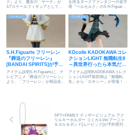
ド』より、魔女の「ヤーナ」が
を誇るダークファンタジーの金字
1/7スケールフィギュアとして登
塔『ベルセルク』のS.H.Figuarts
場！衣装やマントなど、細部にま
シリーズが遂に『黄金時代篇』へ
でこだわって立体化しました。ヤ
突入。第1弾として鷹の団最強の
フィギュア
フィギュア
ーナのミステリアスな表情も魅力
剣士「ガッツ」がS.H.Figuartsに
を最大限に引き出しています。帽
登場。ベルセルク_S.H.Figua...
子はマグネットで着脱可能。また
沼...
S.H.Figuarts フリーレン
KDcolle KADOKAWAコレ
『葬送のフリーレン』
クションLIGHT 無職転生II
[BANDAI SPIRITS]が予約
～異世界行ったら本気だす
受付開始
～ ロキシー・ミグルディ
アイテム説明S.H.Figuartsに、テ
アイテム説明KADOKAWAコレク
ア 完成品フィギュア
レビアニメ『葬送のフリーレン』
ションLIGHT第四弾は『無職転
より、「フリーレン」が商品化！
生』から「ロキシー」が登場！
[KADOKAWA]が予約受付
千年以上生きるエルフで、勇者パ
TVアニメ『無職転生～異世界行
開始
ーティーとして魔王を倒した魔法
ったら本気だす～』より、ヒロイ
使いの「フリーレン」が、
ンの一人「ロキシー・ミグルディ
S.H.Figuartsに登場。豊富な交換
ア」がKADOKAWAコレクション
用表情パーツ...
LIGHTシリーズに登...
SPY×FAMILY ティザービジュアル アク
リルキーホルダー コミカルVer.アーニャ
＆ヨル＆ボンド[ムービック]が予約受付開
始