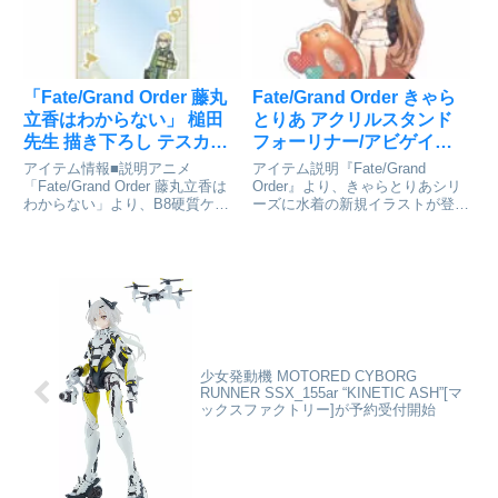
グホ...
「Fate/Grand Order 藤丸
Fate/Grand Order きゃら
立香はわからない」 槌田
とりあ アクリルスタンド
先生 描き下ろし テスカト
フォーリナー/アビゲイ
リポカ 梅雨の合間に B8硬
ル・ウィリアムズ〔夏〕
アイテム情報■説明アニメ
アイテム説明『Fate/Grand
質ケース[アルマビアンカ]
[アルジャーノンプロダク
「Fate/Grand Order 藤丸立香は
Order』より、きゃらとりあシリ
わからない」より、B8硬質ケー
ーズに水着の新規イラストが登
が予約受付開始
ト]が予約受付開始
スの登場です。槌田先生 描き下
場！Fate/Grand Order_きゃらと
ろしイラストのテスカトリポカと
りあ アクリルスタンド フォーリ
聖杯、カルデアのマーク、クラス
ナー/アビゲイル・ウィリアムズ
アイコンなどをデザインしてケー
〔夏〕©TYPE-MOON / F...
スに仕上げました。B...
少女発動機 MOTORED CYBORG
RUNNER SSX_155ar “KINETIC ASH”[マ
ックスファクトリー]が予約受付開始