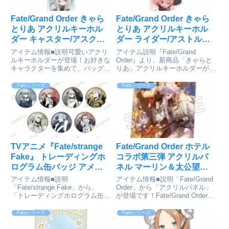
Fate/Grand Order きゃら
Fate/Grand Order きゃら
とりあ アクリルキーホル
とりあ アクリルキーホル
ダー キャスター/アスクレ
ダー ライダー/アストルフ
ピオス〔サマーレスキュ
ォ[アルジャーノンプロダ
アイテム情報■説明可愛いアクリ
アイテム説明『Fate/Grand
ー〕[アルジャーノンプロ
クト]が予約受付開始
ルキーホルダーが登場！お好きな
Order』より、新商品「きゃらと
キャラクターを集めて、バッグや
りあ」アクリルキーホルダーが登
ダクト]が予約受付中
鍵に付けていつでも⼀緒にお出か
場！Fate/Grand Order_きゃらと
けできます。アクリルスタンドも
りあ アクリルキーホルダー ライ
Fateシリーズ
Fateシリーズ
同時発売！Fate/Grand Order_き
ダー/アストルフォ©TYPE-
ゃらとりあ アクリルキーホルダ
MOON / FGO PROJE...
ー キャスター...
TVアニメ『Fate/strange
Fate/Grand Order ホテル
Fake』 トレーディングホ
コラボ第三弾 アクリルパ
ログラム缶バッジ アメコ
ネル マーリン＆太公望
ミver. 7個入りBOX[ブシロ
[SO-ZO]が予約受付開始
アイテム情報■説明
アイテム情報■説明「Fate/Grand
ードクリエイティブ]が予
「Fate/strange Fake」から、
Order」から「アクリルパネル」
「トレーディングホログラム缶バ
が登場です！Fate/Grand Order_
約受付開始
ッジ」が登場です！1BOX/7個入
ホテルコラボ第三弾 アクリルパ
り※BOX未開封時に限り、1BOX
ネル マーリン&太公望©TYPE-
Fateシリーズ
Fateシリーズ
で全種コンプリート出来ます。
MOON / FGO PROJECT通販サ
Fate/strange Fake_トレーディン
イトで検索す...