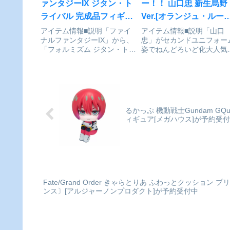
ァンタジーIX ジタン・ト
ー！！ 山口忠 新生烏野
ライバル 完成品フィギュ
Ver.[オランジュ・ルー
ア[スクウェア・エニック
ュ]が予約受付中
アイテム情報■説明「ファイ
アイテム情報■説明「山口
ナルファンタジーIX」から、
忠」がセカンドユニフォー
ス]が予約受付中
「フォルミズム ジタン・トラ
姿でねんどろいど化大人気
イバル」が登場です！ファイ
レーボールアニメ「ハイキ
ナルファンタジーIX_フォル
ー!!」より、烏野高校排球
ミズム ジタン・トライバル©
の“ピンチサーバー”「山口
2018 - 2021 SQUARE ENIX
忠」がセカンドユニフォー
CO., LTD. All...
の姿でねんどろいど化!●表
パーツ:「きりっと顔」「集..
るかっぷ 機動戦士Gundam GQ
ィギュア[メガハウス]が予約受
Fate/Grand Order きゃらとりあ ふわっとクッショ
ンス〕[アルジャーノンプロダクト]が予約受付中