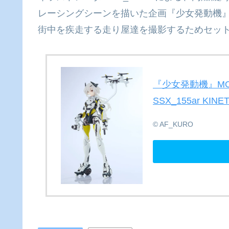
レーシングシーンを描いた企画『少女発動機
街中を疾走する走り屋達を撮影するためセットアッ
『少女発動機』​MOT
SSX_155ar KINE
© AF_KURO