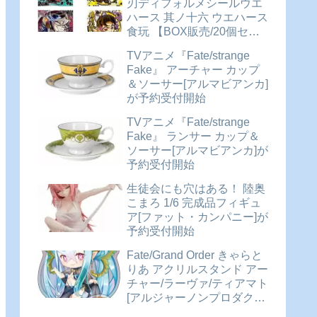
刃ディフォルメシールウエ
ハース 其ノ十六 ウエハース
食玩 【BOX販売/20個セッ
ト】が予約受付開始
TVアニメ『Fate/strange
Fake』 アーチャー カップ
＆ソーサー[アルマビアンカ]
が予約受付開始
TVアニメ『Fate/strange
Fake』 ランサー カップ＆
ソーサー[アルマビアンカ]が
予約受付開始
生徒会にも穴はある！ 陸奥
こまろ 1/6 完成品フィギュ
ア[ファット・カンパニー]が
予約受付開始
Fate/Grand Order きゃらと
りあ アクリルスタンド アー
チャー/ラーヴァ/ティアマト
[アルジャーノンプロダクト]
が予約受付開始