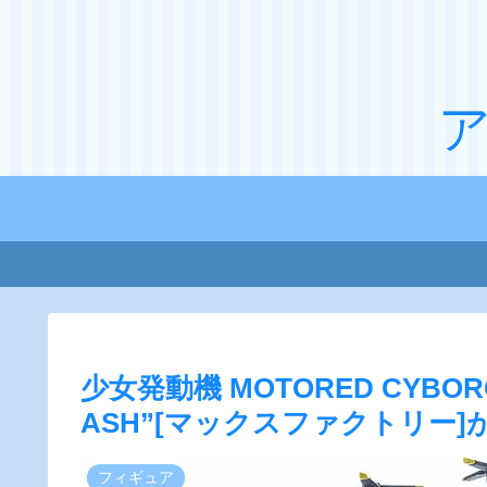
少女発動機 MOTORED CYBORG R
ASH”[マックスファクトリー
フィギュア