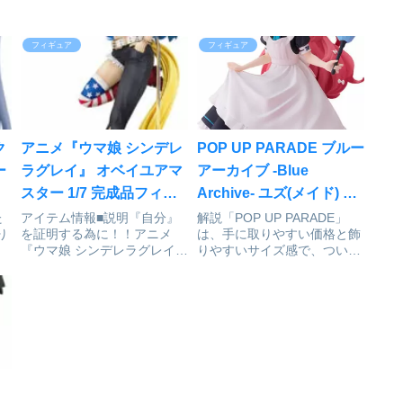
フィギュア
フィギュア
ク
アニメ『ウマ娘 シンデレ
POP UP PARADE ブルー
ー
ラグレイ』 オベイユアマ
アーカイブ -Blue
スター 1/7 完成品フィギ
Archive- ユズ(メイド) 完
パ
ュア[ファット・カンパニ
成品フィギュア[グッドス
た
アイテム情報■説明『自分』
解説「POP UP PARADE」
り
を証明する為に！！アニメ
は、手に取りやすい価格と飾
ー]が予約受付中
マイルカンパニー]が予約
け
『ウマ娘 シンデレラグレイ」
りやすいサイズ感で、つい集
受付開始
ー
よりアメリカ代表のウマ娘
めたくなるシリーズです。
ラ
「オベイユアマスター」が
『ブルーアーカイブ -Blue
ク』
1/7スケールフィギュアで登
Archive-』POP UP PARADE
ド
場。オグリキャップ(別売
ユズ(メイド)© 2026 NEXON
」
り)、タマモクロス(別売り)と
Games ...
それぞれ合わせて飾ろう。専
用台座...