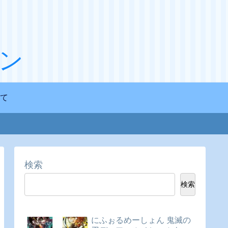
ン
て
検索
検索
にふぉるめーしょん 鬼滅の