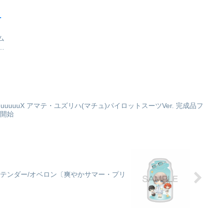
ジ
ム
バ
ュ
部
ム
情
.
uuuuuuX アマテ・ユズリハ(マチュ)パイロットスーツVer. 完成品フ
付開始
ン プリテンダー/オベロン〔爽やかサマー・プリ