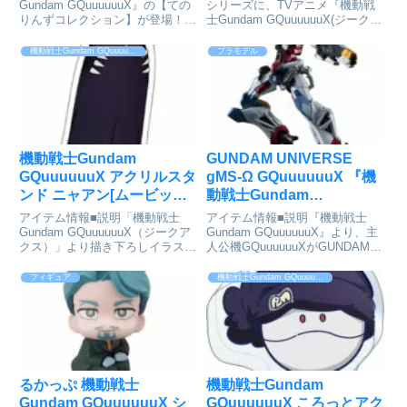
クス]が予約受付開始
ス]が予約受付開始
Gundam GQuuuuuuX』の【ての
シリーズに、TVアニメ『機動戦
りんずコレクション】が登場！ま
士Gundam GQuuuuuuX(ジークア
あるくてころんとかわいい手のひ
クス)』よりアマテ・ユズリハ(マ
らサイズのぬいぐるみ♪ラインナ
チュ)が登場です！るかっぷは
機動戦士Gundam GQuuuuuuX
プラモデル
ップ（全8種）ボールチェーン付
「look up」を元にした造語で、
き【1BOX】8個入り機動戦士
見上げ＆おすわりポーズが特長の
Gundam GQu...
人気フィギ...
機動戦士Gundam
GUNDAM UNIVERSE
GQuuuuuuX アクリルスタ
gMS-Ω GQuuuuuuX 『機
ンド ニャアン[ムービック]
動戦士Gundam
が予約受付中
GQuuuuuuX』[BANDAI
アイテム情報■説明「機動戦士
アイテム情報■説明『機動戦士
SPIRITS]が予約受付開始
Gundam GQuuuuuuX（ジークア
Gundam GQuuuuuuX』より、主
クス）」より描き下ろしイラスト
人公機GQuuuuuuXがGUNDAM
のアクリルスタンドが登場！機動
UNIVERSEに登場！GUNDAM
戦士Gundam GQuuuuuuX_アク
UNIVERSEより、『機動戦士
フィギュア
機動戦士Gundam GQuuuuuuX
リルスタンド／ニャアンcolleize
Gundam GQuuuuuuX』で活躍し
で探す
たGQuuuuuu...
るかっぷ 機動戦士
機動戦士Gundam
Gundam GQuuuuuuX シ
GQuuuuuuX ころっとアク