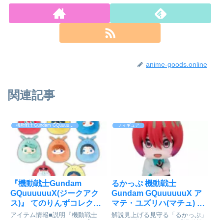
anime-goods.online
関連記事
機動戦士Gundam GQuuuuuuX
フィギュア
『機動戦士Gundam
るかっぷ 機動戦士
GQuuuuuuX(ジークアク
Gundam GQuuuuuuX ア
ス)』 てのりんずコレクシ
マテ・ユズリハ(マチュ) 完
ョン 8個入りBOX[プレッ
成品フィギュア[メガハウ
アイテム情報■説明『機動戦士
解説見上げる見守る「るかっぷ」