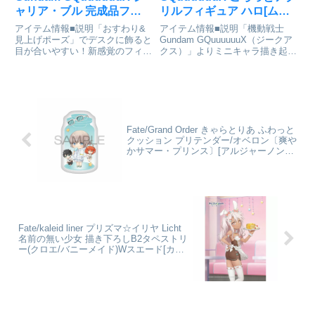
ャリア・ブル 完成品フィ
リルフィギュア ハロ[ムー
ギュア[メガハウス]が予約
ビック]が予約受付中
アイテム情報■説明「おすわり&
アイテム情報■説明「機動戦士
受付中
見上げポーズ」でデスクに飾ると
Gundam GQuuuuuuX（ジークア
目が合いやすい！新感覚のフィギ
クス）」よりミニキャラ描き起こ
ュアシリーズです。首が自由に動
しイラストのころっとが登場！■
かせる！るかっぷシャア・アズナ
サイズ5.5×6.5cm以内（キャラク
ブル同時発売！機動戦士Gundam
ターにより多少異なります）機動
GQuuuuuuX_るかっぷ シャリ
戦士Gundam GQuuuuuuX_ころ...
ア・ブル通販サイト...
Fate/Grand Order きゃらとりあ ふわっと
クッション プリテンダー/オベロン〔爽や
かサマー・プリンス〕[アルジャーノンプ
ロダクト]が予約受付中
Fate/kaleid liner プリズマ☆イリヤ Licht
名前の無い少女 描き下ろしB2タペストリ
ー(クロエ/バニーメイド)Wスエード[カー
テン魂]が予約受付開始