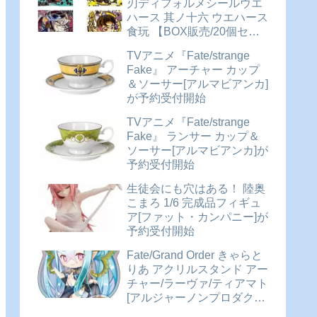
刃ディフォルメシールウエ
ハース 其ノ十六 ウエハース
食玩 【BOX販売/20個セッ
ト】が予約受付開始
TVアニメ『Fate/strange
Fake』 アーチャー カップ
＆ソーサー[アルマビアンカ]
が予約受付開始
TVアニメ『Fate/strange
Fake』 ランサー カップ＆
ソーサー[アルマビアンカ]が
予約受付開始
生徒会にも穴はある！ 陸奥
こまろ 1/6 完成品フィギュ
ア[ファット・カンパニー]が
予約受付開始
Fate/Grand Order きゃらと
りあ アクリルスタンド アー
チャー/ラーヴァ/ティアマト
[アルジャーノンプロダクト]
が予約受付開始