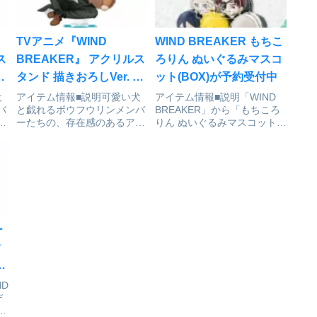
TVアニメ『WIND
WIND BREAKER もちこ
ス
BREAKER』 アクリルス
ろりん ぬいぐるみマスコ
桐
タンド 描きおろしVer. 梅
ット(BOX)が予約受付中
が
宮[フィルター・インク]が
犬
アイテム情報■説明可愛い犬
アイテム情報■説明「WIND
バ
と戯れるボウフウリンメンバ
BREAKER」から「もちころ
予約受付開始
ク
ーたちの、存在感のあるアク
りん ぬいぐるみマスコット」
ズ
リルスタンドです。■サイズ
が登場です！1BOX/ 6個入り
高さ約150mmWIND
■サイズ約80ｍmWIND
ンド
BREAKER_アクリルスタンド
BREAKER_もちころりん ぬ
ze
描きおろしVer. 梅宮colleize
いぐるみマスコット【BOX/ 6
で探す
個入り】colleizeで探...
ー
ク
が
D
デ
ン