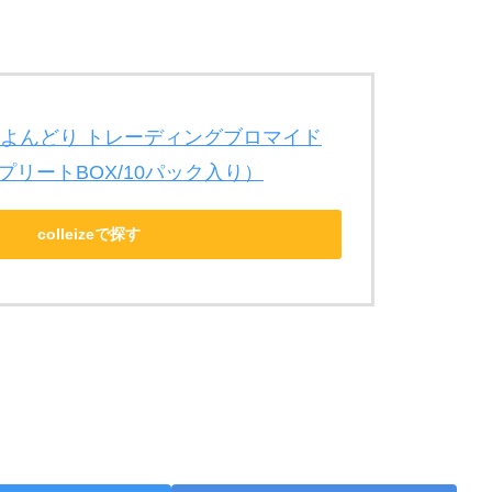
ER_よんどり トレーディングブロマイド
プリートBOX/10パック入り）
colleizeで探す