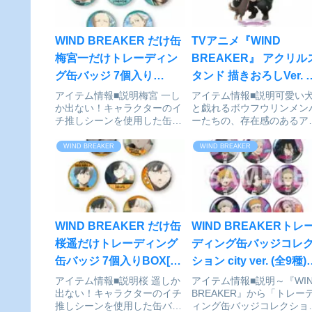
WIND BREAKER だけ缶
TVアニメ『WIND
梅宮一だけトレーディン
BREAKER』 アクリル
グ缶バッジ 7個入り
タンド 描きおろしVer. 
BOX[カルチュア・エンタ
生[フィルター・インク]
アイテム情報■説明梅宮 一し
アイテム情報■説明可愛い
か出ない！キャラクターのイ
と戯れるボウフウリンメン
テインメント]が予約受付
予約受付開始
チ推しシーンを使用した缶バ
ーたちの、存在感のあるア
開始
ッジ「だけ缶」が登場！身に
リルスタンドです。■サイ
着けたり、コレクションした
高さ約150mmWIND
WIND BREAKER
WIND BREAKER
りして楽しもう！1BOXで全
BREAKER_アクリルスタ
種揃います。BOX/7個入り■
描きおろしVer. 桐生collei
サイズ直径約57mmWIND
で探す
BREAKER_だけ...
WIND BREAKER だけ缶
WIND BREAKERトレ
桜遥だけトレーディング
ディング缶バッジコレ
缶バッジ 7個入りBOX[カ
ション city ver. (全9種)
ルチュア・エンタテイン
予約受付開始
アイテム情報■説明桜 遥しか
アイテム情報■説明～『WIN
出ない！キャラクターのイチ
BREAKER』から「トレー
メント]が予約受付開始
推しシーンを使用した缶バッ
ィング缶バッジコレクショ