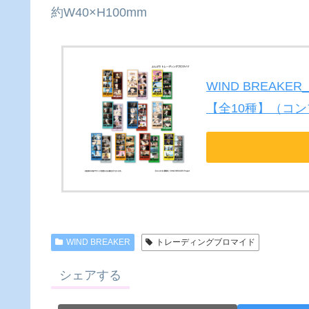
約W40×H100mm
WIND BREAK
【全10種】（コン
WIND BREAKER
トレーディングブロマイド
シェアする