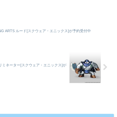
～
な
し
る
承
ING ARTS ルード[スクウェア・エニックス]が予約受付中
リミネーター[スクウェア・エニックス]が