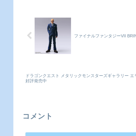
ジ「だけ缶」が登場！身に着
city ver.」（全9種）が登場
けたり、コレクションしたり
1個入り：トレーディング
して楽しもう！1BOXで全種
ので、どれが出るかはお楽
揃います。BOX/7個入り■サ
みに！※商品と写真は異な
イズ直径約57mmWIND
場合があります。予めご了
BREAKER_だけ缶...
ください...
ファイナルファンタジーVII BR
ドラゴンクエスト メタリックモンスターズギャラリー エ
好評発売中
コメント