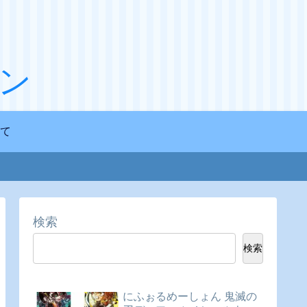
ン
て
検索
検索
にふぉるめーしょん 鬼滅の