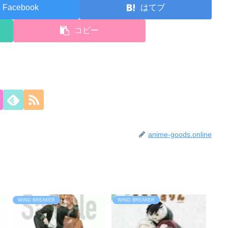
Facebook
はてブ
コピー
anime-goods.online
WIND BREAKER
WIND BREAKER