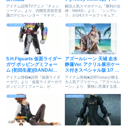
受付開始
アイテム説明TVアニメ『チェン
解説人気スマホゲーム『勝利の女
ソーマン』より、内閣官房長官直
神：NIKKE』より、「シンデレ
属のデビルハンター「マキマ」が
ラ」が1/4スケールフィギュアで
スナップフィットモデルでプラキ
登場です。勝利の女
ット化。キットを組み立てるだけ
神:NIKKE_Hyper Body シンデレ
フィギュア
フィギュア
で誰でも簡単にスタチューフィギ
ラⓒSHIFT UP CORP通販サイト
ュアのような「マキマ」を組み立
で検索する
てられる魅力的なキットとなっ
て...
S.H.Figuarts 仮面ライダー
アズールレーン 天城 走水
ガヴ ポッピングミフォー
静蓮Ver. アクリル展示ケー
ム (初回生産)[BANDAI
ス付きスペシャル版 1/7 完
SPIRITS]が予約受付開始
成品フィギュア[APEX]が
アイテム情報■説明『仮面ライダ
アイテム情報■説明Yostarが贈る
予約受付中
ーガヴ』より「仮面ライダーガヴ
大人気アプリゲーム『アズールレ
ポッピングミフォーム」が
ーン』より、重桜に所属する巡洋
S.H.Figuartsに登場！
戦艦「天城」が着せ替え「走水静
S.H.Figuartsに「仮面ライダーガ
蓮」の姿でフィギュア化!涼しげ
フィギュア
フィギュア
ヴ ポッピングミフォーム」が登
な水着やボリューミーな髪はもち
場！最大の特徴であるお菓子＝グ
ろん、巨大な艤装までしっかり再
ミをイメージしたアー...
現しました。水着のヴェー...