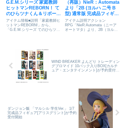
G.E.M.シリーズ 家庭教師
（再販）NieR：Automata
ヒットマンREBORN！ て
より「2B (ヨルハ 二号 B
のひらツナくん＆リボーン
型) 通常版 完成品フィギュ
完成品フィギュア[メガハ
ア」が予約受付開始
アイテム情報■説明「家庭教師ヒ
アイテム説明アクション
ウス]が予約受付中
ットマンREBORN!」から、
RPG「NieR:Automata（ニーア
「G.E.M.シリーズ てのひらツナ
オートマタ）より、2B（ヨルハ
くん&リボーン」が登場です！■
二号B型）を吉沢光正
サイズ全高約75mm家庭教師ヒッ
（REFLECT）氏による原型にて
トマンREBORN!_G.E.M.シリー
フィギュア化。通常版は、ゴーグ
ズ てのひらツナくん&リボーン©
ル装着顔と放熱スカート装着ボデ
天野明／集...
ィの2Bフィギュア本体に白の
契...
WIND BREAKER よんどり トレーディン
グブロマイド 10パック入りBOX[カルチ
ュア・エンタテインメント]が予約受付開
始
ダンジョン飯 「マルシル 学生Ver.」 1/7
完成品フィギュア[アリスグリント]が予約
受付開始