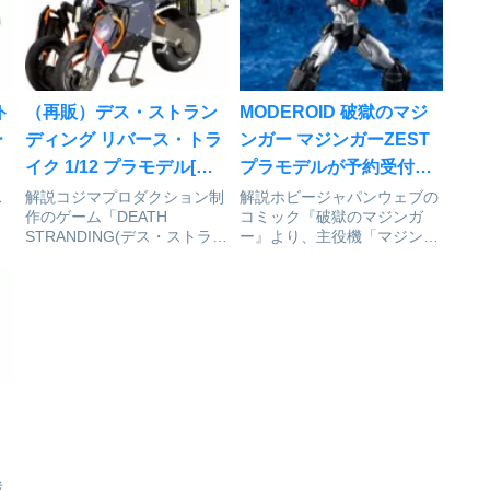
ト
（再販）デス・ストラン
MODEROID 破獄のマジ
ー
ディング リバース・トラ
ンガー マジンガーZEST
ク
イク 1/12 プラモデル[コ
プラモデルが予約受付開
トブキヤ]が予約受付中
始
ス
解説コジマプロダクション制
解説ホビージャパンウェブの
作のゲーム「DEATH
コミック『破獄のマジンガ
来
STRANDING(デス・ストラン
ー』より、主役機「マジンガ
ディング)」より主人公サ
ーZEST」がMODEROIDで最
ム・ポーター・ブリッジズの
速プラモデル化！・全高約
駆るバイク「リバース・トラ
145mm。各関節可動。・ロ
リ
イク」の商品化になります！
ケットパンチエフェクトが付
ー
『DEATH STRANDING』リ
属。・差し替えによりアイア
バース・トライク【...
ンカッターの展開を再
現。・...
I
戦