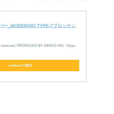
_MODEROID TYPE-7ブロッケン
s reserved. PRODUCED BY GENCO INC. Tokyo,
colleizeで探す