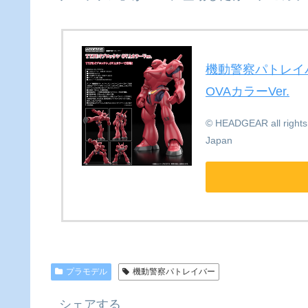
機動警察パトレイバー
OVAカラーVer.
© HEADGEAR all right
Japan
プラモデル
機動警察パトレイバー
シェアする