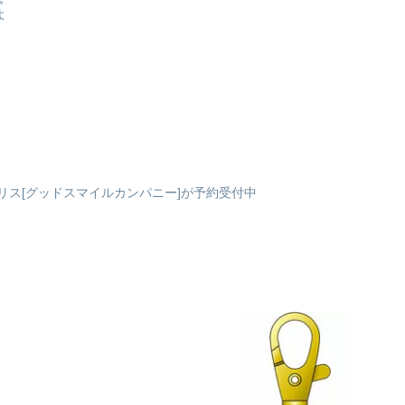
よ
始
.
リス[グッドスマイルカンパニー]が予約受付中