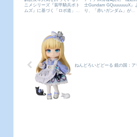
ニメシリーズ『装甲騎兵ボト
士Gundam GQuuuuuuX』
SPIRITS]が予約受付開
ムズ』に基づく「ロボ道」ア
り、「赤いガンダム」が
イテム第3弾はスコープドッ
GUNDAM UNIVERSEに登
グを元に秘密結社がパーフェ
場!GUNDAM UNIVERSEよ
クトソルジャー専用機として
り、『機動戦士Gundam
開発したブルーティッシュド
GQuuuuuuX』で活躍した
ッグ！『装甲騎兵ボトムズ』
「赤いガンダム」が登場!U..
ロボ道 ブルーティッシュドッ
グ©...
ねんどろいどどーる 鏡の国：ア