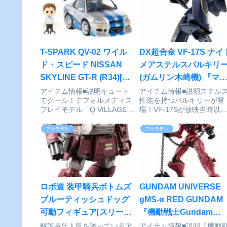
T-SPARK QV-02 ワイル
DX超合金 VF-17S ナイ
ド・スピード NISSAN
メアステルスバルキリ
SKYLINE GT-R (R34)[タ
(ガムリン木崎機) 『マ
カラトミー]が予約受付中
ロス7』[BANDAI
アイテム情報■説明キュート
アイテム情報■説明ステル
でクール！デフォルメディス
性能を持つバルキリーが登
SPIRITS]が予約受付中
プレイモデル「Q VILLAGE」
場！VF-17Sが放映当時以
シリーズ「チョロQ」をルー
の立体化でDX超合金に登
ツにホビーでキュートでクー
場。DX超合金では、進化形
プラモデル
プラモデル
ルな世界観を提案。デフォル
であるVF-171から逆算して
メカーとミニフィグがセット
立体化。「ステルスバルキ
になった完成品ディスプレイ
ー」の名の通り、ファイタ
モデル仕様。映画『ワイル...
形態での薄さを再現。10月
発...
ロボ道 装甲騎兵ボトムズ
GUNDAM UNIVERSE
ブルーティッシュドッグ
gMS-α RED GUNDAM
可動フィギュア[スリー・
『機動戦士Gundam
ゼロ]が予約受付開始
GQuuuuuuX』[BANDA
解説長年人気を誇っているア
アイテム情報■説明『機動