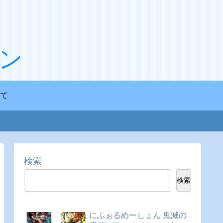
ン
て
検索
検索
にふぉるめーしょん 鬼滅の