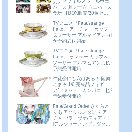
刃ディフォルメシールウエ
ハース 其ノ十六 ウエハース
食玩 【BOX販売/20個セッ
ト】が予約受付開始
TVアニメ『Fate/strange
Fake』 アーチャー カップ
＆ソーサー[アルマビアンカ]
が予約受付開始
TVアニメ『Fate/strange
Fake』 ランサー カップ＆
ソーサー[アルマビアンカ]が
予約受付開始
生徒会にも穴はある！ 陸奥
こまろ 1/6 完成品フィギュ
ア[ファット・カンパニー]が
予約受付開始
Fate/Grand Order きゃらと
りあ アクリルスタンド アー
チャー/ラーヴァ/ティアマト
[アルジャーノンプロダクト]
が予約受付開始