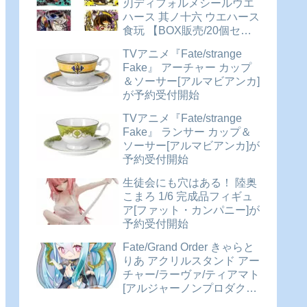
刃ディフォルメシールウエ
ハース 其ノ十六 ウエハース
食玩 【BOX販売/20個セッ
ト】が予約受付開始
TVアニメ『Fate/strange
Fake』 アーチャー カップ
＆ソーサー[アルマビアンカ]
が予約受付開始
TVアニメ『Fate/strange
Fake』 ランサー カップ＆
ソーサー[アルマビアンカ]が
予約受付開始
生徒会にも穴はある！ 陸奥
こまろ 1/6 完成品フィギュ
ア[ファット・カンパニー]が
予約受付開始
Fate/Grand Order きゃらと
りあ アクリルスタンド アー
チャー/ラーヴァ/ティアマト
[アルジャーノンプロダクト]
が予約受付開始