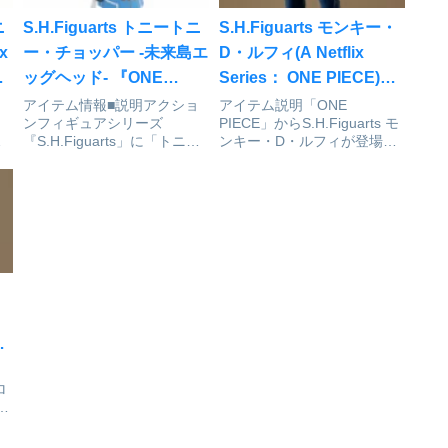
ニ
S.H.Figuarts トニートニ
S.H.Figuarts モンキー・
x
ー・チョッパー -未来島エ
D・ルフィ(A Netflix
ッグヘッド- 『ONE
Series： ONE PIECE)
PIECE』[BANDAI
[BANDAI SPIRITS]が予
アイテム情報■説明アクショ
アイテム説明「ONE
ンフィギュアシリーズ
PIECE」からS.H.Figuarts モ
SPIRITS]が予約受付中
約受付開始
チ
『S.H.Figuarts」に「トニー
ンキー・D・ルフィが登場で
で
トニー・チョッパー-未来島
す！ONE
登
エッグヘッド-」が登場！
PIECE_S.H.Figuarts モンキ
ト
ONE PIECE_S.H.Figuarts ト
ー・D・ルフィ（A Netflix
が
ニートニー・チョッパー -未
Series: ONE PIECE）
来島エッグヘッド-collei...
©H.N.F.©尾田...
・
始
ロ
ロ