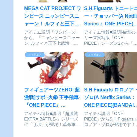
MEGA CAT PROJECT ワ
S.H.Figuarts トニート
ンピース ニャンピースニ
ー・チョッパー(A Netfli
ャーン！ ルフィと王下七
Series： ONE PIECE)
武海 8個入りBOX[メガハ
[BANDAI SPIRITS]が予
アイテム説明「ワンピース」
アイテム情報■説明Netflixシ
から、「ニャンピースニャー
リーズ実写版「ONE
ウス]が予約受付開始
約受付中
ン! ルフィと王下七武海」が
PIECE」シーズン2から「
登場です！ルフィと7人の曲
ョッパー」がS.H.Figuarts
者たち対峙するニャ…！ワン
登場！シーズン2より遂に
フィギュア
フィギュア
ピース_MEGA CAT
場する青っ鼻のトナカイ「
PROJECT ニャンピースニャ
ニートニー・チョッパー」
ーン! ルフィと王下七武海
S.H.Figuartsで立体化。毛
（コンプリートBOX）©...
並...
フィギュアーツZERO [超
S.H.Figuarts ロロノア
激戦]サボ -火拳 王手飛車-
ゾロ(A Netflix Series：
『ONE PIECE』
ONE PIECE)[BANDAI
[BANDAI SPIRITS]が予
SPIRITS]が予約受付開
アイテム情報■説明「超激戦-
アイテム説明「ONE
EXTRA BATTLE-」シリーズ
PIECE」からS.H.Figuarts 
約受付開始
に「サボ」が登場！革命軍の
ロノア・ゾロが登場です！
参謀総長「サボ」が、「火拳
ONE PIECE_S.H.Figuarts 
王手飛車」を放つシーンをイ
ロノア・ゾロ（A Netflix