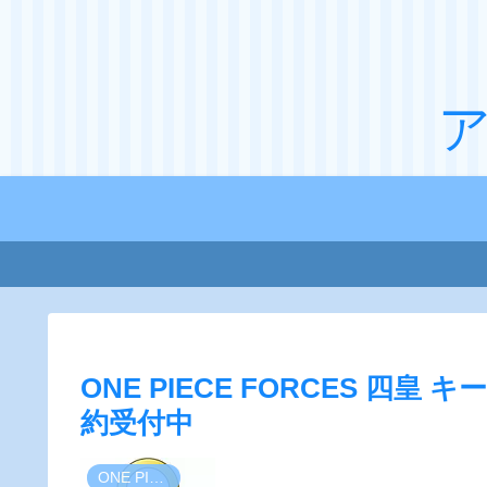
ONE PIECE FORCES 四
約受付中
ONE PIECE