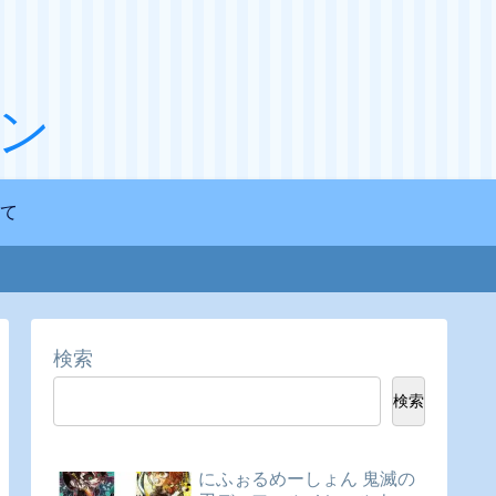
ン
て
検索
検索
にふぉるめーしょん 鬼滅の