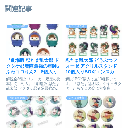
関連記事
忍たま乱太郎
忍たま乱太郎
『劇場版 忍たま乱太郎 ド
忍たま乱太郎 どうぶつフ
クタケ忍者隊最強の軍師』
ォーゼ アクリルスタンド
ふわコロりん2 8個入り
10個入りBOX[エンスカイ]
BOX[マックスリミテッド]
が予約受付開始
解説全8種よりメーカー規定の比
解説1BOX購入で全10種揃いま
が予約受付中
率に従い封入。『劇場版 忍たま
す。『忍たま乱太郎』のキャラク
乱太郎 ドクタケ忍者隊最強の軍
ターたちが犬の姿に大変身し
師』の【ふわコロりん】第二弾が
た“どうぶつフォーゼ”が登場！複
登場！まんまるでふわふわコロッ
数持ち歩くのに便利なサイズ感の
忍たま乱太郎
忍たま乱太郎
としたデフォルメのマスコット！
アクリルスタンドです【ラインナ
お気に入りのキャラクターを
ップ】猪名寺乱太郎摂津のきり丸
GETしよう！【ラインナップ】
福富しんべヱ潮江文次郎立花仙
摂津...
蔵...