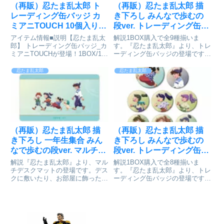
（再販）忍たま乱太郎 ト
（再販）忍たま乱太郎 描
レーディング缶バッジ カ
き下ろし みんなで歩むの
ミアニTOUCH 10個入り
段ver. トレーディング缶バ
BOX[カミオジャパン]が予
ッジ ver.A 9個入りBOX[ア
アイテム情報■説明【忍たま乱太
解説1BOX購入で全9種揃いま
約受付開始
ルマビアンカ]が予約受付
郎】 トレーディング缶バッジ_カ
す。『忍たま乱太郎』より、トレ
ミアニTOUCHが登場！1BOX/10
ーディング缶バッジの登場です。
開始
個入り※トレーディング商品のた
猪名寺乱太郎、摂津のきり丸、ヘ
め、キャラクターは選べません。
ムヘム、伊賀崎孫兵、次屋三之
忍たま乱太郎
忍たま乱太郎
■サイズ約Φ56×D5㎜忍たま乱太
助、富松作兵衛、潮江文次郎、立
郎_トレーディング缶バッジ_カ
花仙蔵、七松小平太の描き下ろし
ミアニTOUCH...
イラストを缶バッジに仕上げまし
た...
（再販）忍たま乱太郎 描
（再販）忍たま乱太郎 描
き下ろし 一年生集合 みん
き下ろし みんなで歩むの
なで歩むの段ver. マルチデ
段ver. トレーディング缶バ
スクマット[アルマビアン
ッジ ver.B 8個入りBOX[ア
解説『忍たま乱太郎』より、マル
解説1BOX購入で全8種揃いま
カ]が予約受付開始
ルマビアンカ]が予約受付
チデスクマットの登場です。デス
す。『忍たま乱太郎』より、トレ
クに敷いたり、お部屋に飾った
ーディング缶バッジの登場です。
開始
り、キャラクターとの日常をお楽
福富しんベヱ、土井半助、神崎左
しみください。『忍たま​乱太郎』​
門、浦風藤内、三反田数馬、中在
描き下ろし ​一年​生集合 みんなで​
家長次、善法寺伊作、食満留三郎
歩むの​段ver. マルチデスクマット
の描き下ろしイラストを缶バッジ
【20250...
に仕上げました。カバンや小物