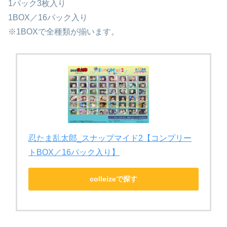
1パック3枚入り
1BOX／16パック入り
※1BOXで全種類が揃います。
忍たま乱太郎_スナップマイド2【コンプリー
トBOX／16パック入り】
colleizeで探す