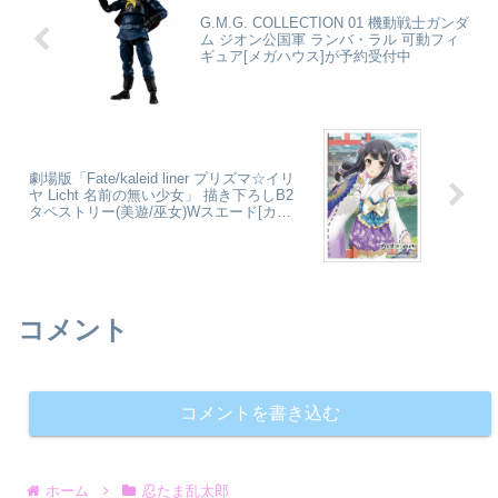
に...
G.M.G. COLLECTION 01 機動戦士ガンダ
ム ジオン公国軍 ランバ・ラル 可動フィ
ギュア[メガハウス]が予約受付中
劇場版「Fate/kaleid liner プリズマ☆イリ
ヤ Licht 名前の無い少女」 描き下ろしB2
タペストリー(美遊/巫女)Wスエード[カー
テン魂]が予約受付開始
コメント
コメントを書き込む
ホーム
忍たま乱太郎