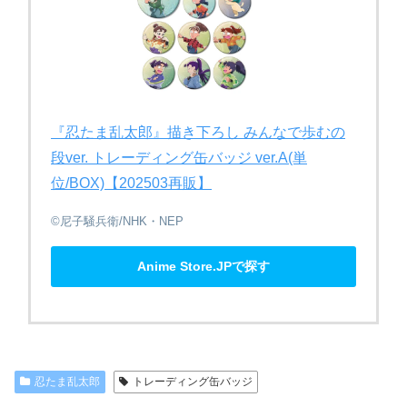
『忍たま​乱太郎』​描き下ろし みんなで​歩むの​
段ver. トレーディング缶バッジ ver.A(単
位/BOX)【202503再販】
©尼子騒兵衛/NHK・NEP
Anime Store.JPで探す
忍たま乱太郎
トレーディング缶バッジ