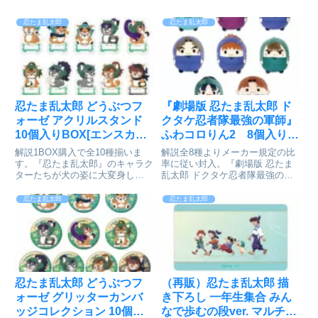
忍たま乱太郎
忍たま乱太郎
忍たま乱太郎 どうぶつフ
『劇場版 忍たま乱太郎 ド
ォーゼ アクリルスタンド
クタケ忍者隊最強の軍師』
10個入りBOX[エンスカイ]
ふわコロりん2 8個入り
が予約受付開始
BOX[マックスリミテッド]
解説1BOX購入で全10種揃いま
解説全8種よりメーカー規定の比
が予約受付中
す。『忍たま乱太郎』のキャラク
率に従い封入。『劇場版 忍たま
ターたちが犬の姿に大変身し
乱太郎 ドクタケ忍者隊最強の軍
た“どうぶつフォーゼ”が登場！複
師』の【ふわコロりん】第二弾が
数持ち歩くのに便利なサイズ感の
登場！まんまるでふわふわコロッ
忍たま乱太郎
忍たま乱太郎
アクリルスタンドです【ラインナ
としたデフォルメのマスコット！
ップ】猪名寺乱太郎摂津のきり丸
お気に入りのキャラクターを
福富しんべヱ潮江文次郎立花仙
GETしよう！【ラインナップ】
蔵...
摂津...
忍たま乱太郎 どうぶつフ
（再販）忍たま乱太郎 描
ォーゼ グリッターカンバ
き下ろし 一年生集合 みん
ッジコレクション 10個入
なで歩むの段ver. マルチデ