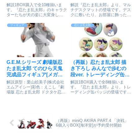
りBOX[エンスカイ]が予約
スクマット[アルマビアン
解説1BOX購入で全10種揃いま
解説『忍たま乱太郎』より、マル
受付開始
カ]が予約受付開始
す。『忍たま乱太郎』のキャラク
チデスクマットの登場です。デス
ターたちが犬の姿に大変身し
クに敷いたり、お部屋に飾った
た“どうぶつフォーゼ”が登場！ラ
り、キャラクターとの日常をお楽
メがキラッと輝くグリッターカン
しみください。『忍たま​乱太郎』​
フィギュア
忍たま乱太郎
バッジです【ラインナップ】猪名
描き下ろし ​一年​生集合 みんなで​
寺乱太郎摂津のきり丸福富しんべ
歩むの​段ver. マルチデスクマット
ヱ潮江文次郎立花仙蔵中在家長
【20250...
次...
G.E.M.シリーズ 劇場版忍
（再販）忍たま乱太郎 描
たま乱太郎 てのひら天鬼
き下ろし みんなで歩むの
完成品フィギュア[メガハ
段ver. トレーディング缶バ
ウス]が予約受付開始
ッジ ver.B 8個入りBOX[ア
解説原型：栗山絵美子(株式会社
解説1BOX購入で全8種揃いま
ルマビアンカ]が予約受付
エムアイシー)彩色：えこし『劇
す。『忍たま乱太郎』より、トレ
場版 忍たま乱太郎 ドクタケ忍者
ーディング缶バッジの登場です。
開始
隊最強の軍師』より印象的な白い
福富しんベヱ、土井半助、神崎左
装束を身に纏った男、「天鬼」が
門、浦風藤内、三反田数馬、中在
G.E.M.てのひらシリーズに襲
家長次、善法寺伊作、食満留三郎
来。視線を向ける天鬼の凛々しい
の描き下ろしイラストを缶バッジ
姿を、てのひらサイズで立体...
に仕上げました。カバンや小物
（再販）miniQ AKIRA PART.4 「決戦」
に...
6個入りBOX[海洋堂]が予約受付開始