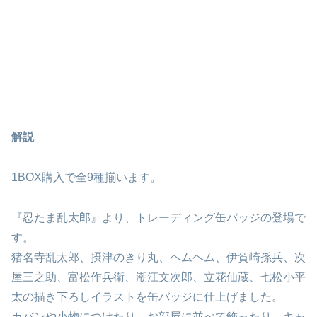
解説
1BOX購入で全9種揃います。
『忍たま乱太郎』より、トレーディング缶バッジの登場で
す。
猪名寺乱太郎、摂津のきり丸、ヘムヘム、伊賀崎孫兵、次
屋三之助、富松作兵衛、潮江文次郎、立花仙蔵、七松小平
太の描き下ろしイラストを缶バッジに仕上げました。
カバンや小物につけたり、お部屋に並べて飾ったり、キャ