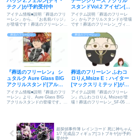
バッジ 2.フェルン[ディ・
テージシリーズ アクリル
テクノ]が予約受付中
スタンドVol.2 アイゼン[ツ
インクル]が予約受付開始
アイテム情報■説明「葬送のフリ
アイテム説明「葬送のフリーレ
ーレン」から、「お名前バッジ」
ン」からアクリルスタンドが登場
が登場です！葬送のフリーレン_
です！葬送のフリーレン_ヴィン
お名前バッジ 2 フェルン© 山田
テージシリーズ アクリルスタン
鐘人・アベツカサ/小学館通販サ
ドVol.2 アイゼン© 山田鐘人・ア
葬送のフリーレン
葬送のフリーレン
イトで検索する
ベツカサ/小学館colleizeで探す
『葬送のフリーレン』 シ
葬送のフリーレン ふわコ
ュタルク Aure Glass BIG
ロりんMsize E：ハイター
アクリルスタンド[アルマ
[マックスリミテッド]が予
ビアンカ]が予約受付開始
約受付中
アイテム情報■説明『葬送のフリ
アイテム説明『葬送のフリーレ
ーレン』より、Aure Glass BIG
ン』のふわコロりん Msizeが登
アクリルスタンドの登場です。シ
場！葬送のフリーレン_SF-05 ふ
ュタルクのイラストを新たなタッ
わコロりん Msize E ハイター©
チで魅力的に表現し、BIGなアク
山田鐘人・アベツカサ/小学館
リルスタンドに仕上げました。お
colleizeで探す
部屋やデスクまわりなどに飾っ
て、キャラクターと...
超探偵事件簿 レインコード 死に神ちゃん
1/7 完成品フィギュア[コトブキヤ]が予約
受付中