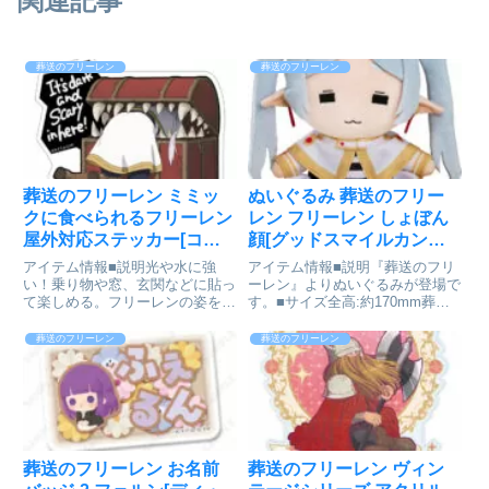
関連記事
葬送のフリーレン
葬送のフリーレン
葬送のフリーレン ミミッ
ぬいぐるみ 葬送のフリー
クに食べられるフリーレン
レン フリーレン しょぼん
屋外対応ステッカー[コス
顔[グッドスマイルカンパ
パ]が予約受付開始
ニー]が予約受付中
アイテム情報■説明光や水に強
アイテム情報■説明『葬送のフリ
い！乗り物や窓、玄関などに貼っ
ーレン』よりぬいぐるみが登場で
て楽しめる。フリーレンの姿を教
す。■サイズ全高:約170mm葬送
訓として、ミミックの罠を回避し
のフリーレン_ぬいぐるみ フリー
よう・こちらは屋外での使用に適
レン しょぼん顔colleizeで探す
葬送のフリーレン
葬送のフリーレン
した商品となります。・耐水・耐
UV仕様なので乗り物（車・バイ
ク・自転車など）やヘルメット、
ス...
葬送のフリーレン お名前
葬送のフリーレン ヴィン