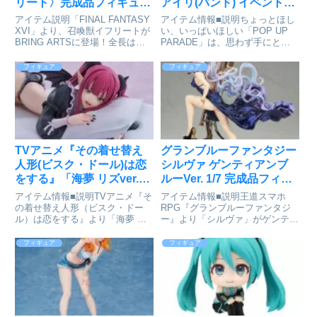
リート〉完成品フィギュア
アイリ(バンド) イベント
が予約受付開始
KV Ver. 完成品フィギュア
アイテム説明「FINAL FANTASY
アイテム情報■説明ちょっとほし
[グッドスマイルカンパニ
XVI」より、召喚獣イフリートが
い、いっぱいほしい「POP UP
BRING ARTSに登場！全長は約
PARADE」は、思わず手にとっ
ー]が予約受付中
310mmという大迫力のスケール
てしまうお手頃価格、全高17～
で、頭部にそびえる2対の角や、
18cmの飾りやすいサイズなど、
フィギュア
フィギュア
手足の鋭利な爪は作中の迫力をそ
フィギュアファンにやさしいカタ
のままに再現。顎部は開閉可能、
チを追求したフィギュアシリーズ
尻尾につ...
です。専用台座付属■サ...
TVアニメ『その着せ替え
グランブルーファンタジー
人形(ビスク・ドール)は恋
シルヴァ ゲンティアンブ
をする』「海夢 リズver.」
ルーVer. 1/7 完成品フィギ
1/7 完成品フィギュア
ュア[APEX]が予約受付中
アイテム情報■説明TVアニメ『そ
アイテム情報■説明王道スマホ
[PROOF]が予約受付開始
の着せ替え人形（ビスク・ドー
RPG『グランブルーファンタジ
ル）は恋をする』より「海夢 リ
ー』より「シルヴァ」がゲンティ
ズver.」がスケールフィギュアと
アンブルーの姿で1/7スケールフ
なって登場！「海夢」が「リズ」
ィギュアとして登場!※海外仕入
フィギュア
フィギュア
のコスプレをした姿を立体化いた
商品の為、多少の箱潰れが発生す
しました。「リズ」を再現した衣
る可能性がございます。箱潰の交
装をはじめ、メイクやネイル...
換は出来かねます。ご了承くだ
さ...