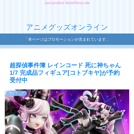
Just another WordPress site
アニメグッズオンライン
「本ページはプロモーションが含まれています」
超探偵事件簿 レインコード 死に神ちゃん
1/7 完成品フィギュア[コトブキヤ]が予約
受付中
フィギュア