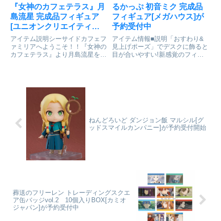
『女神のカフェテラス』月
るかっぷ 初音ミク 完成品
島流星 完成品フィギュア
フィギュア[メガハウス]が
[ユニオンクリエイティブ]
予約受付中
が予約受付開始
アイテム説明シーサイドカフェフ
アイテム情報■説明「おすわり&
ァミリアへようこそ！！『女神の
見上げポーズ」でデスクに飾ると
カフェテラス』より月島流星をシ
目が合いやすい!新感覚のフィギ
ーサイドカフェファミリアの制服
ュアシリーズです。首が自由に動
衣装で立体化！普段の制服とは違
かせる！初音ミクシリーズ_るか
う大胆な衣装で造形を施しており
っぷ 初音ミク通販サイトで検索
ます！是非ご堪能ください！女神
する
のカフェテラス_月島流星col...
ねんどろいど ダンジョン飯 マルシル[グ
ッドスマイルカンパニー]が予約受付開始
葬送のフリーレン トレーディングスクエ
ア缶バッジvol.2 10個入りBOX[カミオ
ジャパン]が予約受付中