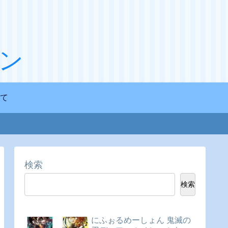
ン
て
検索
検索
にふぉるめーしょん 鬼滅の