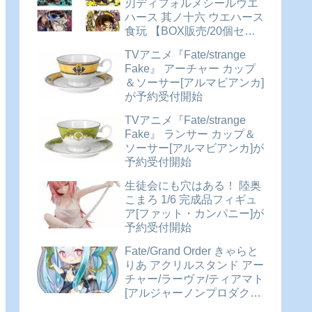
刃ディフォルメシールウエ
ハース 其ノ十六 ウエハース
食玩 【BOX販売/20個セッ
ト】が予約受付開始
TVアニメ『Fate/strange
Fake』 アーチャー カップ
＆ソーサー[アルマビアンカ]
が予約受付開始
TVアニメ『Fate/strange
Fake』 ランサー カップ＆
ソーサー[アルマビアンカ]が
予約受付開始
生徒会にも穴はある！ 陸奥
こまろ 1/6 完成品フィギュ
ア[ファット・カンパニー]が
予約受付開始
Fate/Grand Order きゃらと
りあ アクリルスタンド アー
チャー/ラーヴァ/ティアマト
[アルジャーノンプロダクト]
が予約受付開始