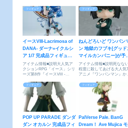
フィギュア
フィギュア
イースVIII-Lacrimosa of
ねんどろいど ワンパン
DANA- ダーナ=イクルシ
ン 地獄のフブキ[グッド
ア 1/7 完成品フィギュア
マイルカンパニー]が予
[コトブキヤ]が予約受付中
受付中
アイテム情報■説明大人気ア
アイテム情報■説明死なな
クションRPG「イース」シリ
程度に殺してあげる大人気T
ーズ第8作『イースVIII -
アニメ『ワンパンマン』か
Lacrimosa of DANA-』より
B級ヒーローの「地獄のフ
「ダーナ＝イクルシア」が待
キ」がねんどろいどになっ
フィギュア
フィギュア
望のスケールフィギュア化！
登場！●表情パーツ：「平
■サイズ全高：245mm（台座
顔」「戦闘顔」「笑顔」専
含む）イースVIII -Lacr...
台座付属■サイズ全高：約
100mmワンパンマン_ねん
ろ...
POP UP PARADE ダンダ
PalVerse Pale. BanG
ダン オカルン 完成品フィ
Dream！ Ave Mujica モ