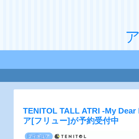
TENITOL TALL ATRI -My 
ア[フリュー]が予約受付中
フィギュア