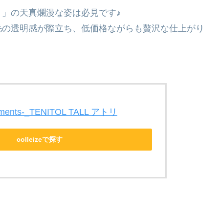
」の天真爛漫な姿は必見です♪
毛の透明感が際立ち、低価格ながらも贅沢な仕上がり
oments-_TENITOL TALL アトリ
colleizeで探す