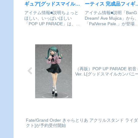
ギュア[グッドスマイルカ
ーティス 完成品フィギ
ンパニー]が予約受付中
ア[ブシロードクリエイ
アイテム情報■説明ちょっと
アイテム情報■説明「BanG
ほしい、いっぱいほしい
Dream! Ave Mujica」から
ィブ]が予約受付開始
「POP UP PARADE」は、思
「PalVerse Pale.」が登場
わず手にとってしまうお手頃
す！BanG Dream! Ave
価格、全高17～18cmの飾り
Mujica_PalVerse Pale. モー
やすいサイズ、スピーディに
ティス©BanG Dream!
お届けなど、フィギュアファ
Projec...
ンにやさしいカタチを追求し
たフィギュアシリーズで...
（再販）POP UP PARADE
Ver. L[グッドスマイルカンパ
Fate/Grand Order きゃらとりあ アクリルスタンド
クト]が予約受付開始