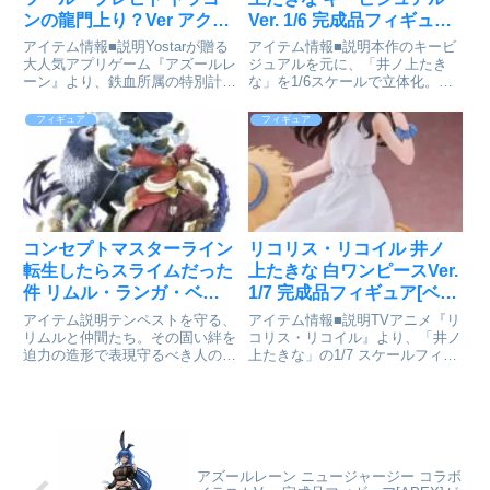
ンの龍門上り？Ver アクリ
Ver. 1/6 完成品フィギュア
ル展示ケース付スペシャル
[グッドスマイルカンパニ
アイテム情報■説明Yostarが贈る
アイテム情報■説明本作のキービ
版 1/7[APEX]が予約受付開
ー]が予約受付中
大人気アプリゲーム『アズールレ
ジュアルを元に、「井ノ上たき
ーン』より、鉄血所属の特別計画
な」を1/6スケールで立体化。た
始
艦「プリンツ・ループレヒト」が
きなの冷静さと芯の強さを、凛と
着せ替え「ドラゴンの龍門上
した表情と佇まいで表現いたしま
フィギュア
フィギュア
り?」の姿でフィギュア化!華やか
した。ロングヘアの繊細な束感
で露出度の高いチャイナドレスを
や、風をはらむスカートの動きに
纏い、ピンクの髪はクリア素...
宿る緻密な造形。さらに、愛用の
拳...
コンセプトマスターライン
リコリス・リコイル 井ノ
転生したらスライムだった
上たきな 白ワンピースVer.
件 リムル・ランガ・ベニ
1/7 完成品フィギュア[ベル
マル DX版[プライム1スタ
ファイン]が予約受付中
アイテム説明テンペストを守る、
アイテム情報■説明TVアニメ『リ
ジオ]が予約受付開始
リムルと仲間たち。その固い絆を
コリス・リコイル』より、「井ノ
迫力の造形で表現守るべき人のた
上たきな」の1/7 スケールフィギ
めに力をふるうリムル、影となり
ュアが登場！白ワンピース姿の千
忠義を尽くすランガ、右腕として
束に合わせ、たきなの白ワンピー
軍事を支えるベニマル。TVアニ
ス姿も立体化しました。軽やかに
メ『転生したらスライムだった
風になびくワンピースの細かなシ
件』から、テンペストの仲間たち
ワの造形や、浜辺をイメー...
が...
アズールレーン ニュージャージー コラボ