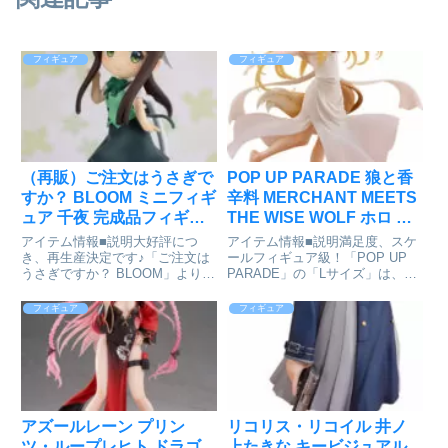
フィギュア
フィギュア
（再販）ご注文はうさぎで
POP UP PARADE 狼と香
すか？ BLOOM ミニフィギ
辛料 MERCHANT MEETS
ュア 千夜 完成品フィギュ
THE WISE WOLF ホロ 豊
ア[プラム]が好評発売中
作ビジュアルVer. L size フ
アイテム情報■説明大好評につ
アイテム情報■説明満足度、スケ
ィギュア[グッドスマイル
き、再生産決定です♪「ご注文は
ールフィギュア級！「POP UP
うさぎですか？ BLOOM」より、
PARADE」の「Lサイズ」は、フ
カンパニー]が予約受付中
手のひらサイズで可愛らしい’千
ィギュアファンに新しいシゲキを
夜’のミニフィギュアが登場！TV
お送りするフィギュアシリーズで
フィギュア
フィギュア
アニメで活躍する”ラビットハウ
す。専用台座付属■サイズ全高：
スの夏制服”で彩りゆたかに躍動
約225mm狼と香辛料
感あるポーズにて立体化しま...
MERCHANT MEETS...
アズールレーン プリン
リコリス・リコイル 井ノ
ツ・ループレヒト ドラゴ
上たきな キービジュアル