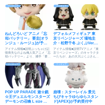
「星見雅」がねんどろいどになっ
女戦士「リラ・ディザイアス」が
て登場です！・表情パーツ：「冷
水着姿で1/7スケールフィギュア
フィギュア
フィギュア
静顔」「がっかり顔」「美味しい
化！アニメ第5話の海辺特訓シー
顔」・オプションパーツ：「無尾
ンをモチーフに、凛々しい水着姿
ちゃん」「骸討ち・無尾」「メロ
のリラを完全再現！その美しさ...
ン...
ねんどろいど アニメ「忘
デフォルメフィギュア 東
却バッテリー」 要圭[オラ
京リベンジャーズ 場地圭
ンジュ・ルージュ]が予約
介・松野千冬 ぶくぶVer.
受付中
[グッドスマイルアーツ上
アイテム情報■説明ぶっちゃけ記
アイテム情報■説明TVアニメ『東
海]が予約受付開始
憶喪失なのよね俺人気アニメ「忘
京リベンジャーズ』のキャラクタ
却バッテリー」より、捕手「要
ーたちが、あの大川ぶくぶさん描
圭」がねんどろいどになって登場
き起こしイラストでミニフィギュ
です！●表情パーツ：「笑顔」
アとして登場！※画像は日本版仕
フィギュア
フィギュア
「真剣顔」「パイ毛～～～！！
様となります。※1BOX2個入り
顔」●オプションパーツ：「キャ
（全2種）※プラスチック製 塗装
ッチャーミット」「バット」「ボ
済み完成品、専用台座付属...
ール」...
POP UP PARADE 遊☆戯
崩壊：スターレイル 景元
☆王デュエルモンスターズ
ちびキャラゆらゆらスタン
デーモンの召喚 L size 完
ド[APEX]が予約受付中