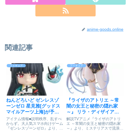
anime-goods.online
関連記事
フィギュア
フィギュア
ねんどろいど ゼンレスゾ
『ライザのアトリエ ～常
ーンゼロ 星見雅[グッドス
闇の女王と秘密の隠れ家
マイルアーツ上海]が予約
～』 リラ・ディザイアス
受付中
水着 Ver. フィギュア
アイテム情報■説明秩序、乱すべ
解説TVアニメ『ライザのアトリ
[Solarain]が予約受付開始
からず。大人気スマホ向けゲーム
エ ～常闇の女王と秘密の隠れ家
『ゼンレスゾーンゼロ』より、
～』より、ミステリアスで流浪の