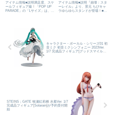
成品フィギュア[グッドス
アイテム情報■説明満足度、スケ
アイテム情報■説明『崩壊：スタ
マイルカンパニー]が予約
ールフィギュア級！「POP UP
ーレイル』より、景元 ちびキャ
PARADE」の「Lサイズ」は、フ
ラゆらゆらスタンドが登場！■サ
受付中
ィギュアファンに新しいシゲキを
イズ高さ約10.5cm(台座含め)崩
お送りするフィギュアシリーズで
壊:スターレイル_景元 ちびキャ
す。専用台座付属■サイズ全高：
ラゆらゆらスタンドcolleizeで探
約220mm遊☆戯☆王デュエルモ
す
ンスターズ_L si...
キャラクター・ボーカル・シリーズ01 初
音ミク 初音ミクシンフォニー 2023Ver.
1/7 完成品フィギュア[グッドスマイルカ
ンパニー]が予約受付中
STEINS；GATE 牧瀬紅莉栖 水着Ver. 1/7
完成品フィギュア[Solarain]が予約受付開
始