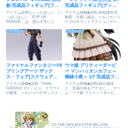
創 完成品フィギュア[ファ
完成品フィギュア[グッド
ット・カンパニー]が予約
スマイルアーツ上海]が予
アイテム説明ちょっとほしい、い
アイテム情報■説明♪特別課外活
受付開始
約受付中
っぱいほしい「POP UP
動部、月夜に踊る。ペルソナシリ
PARADE」は、思わず手にとっ
ーズのサウンドアクションゲーム
てしまうお手頃価格、全高17～
『ベルソナ3 ダンシング·ムーン
18cmの飾りやすいサイズ、スピ
ナイト』より、「主人公」がフィ
フィギュア
フィギュア
ーディにお届けなど、フィギュア
ギュアとなって登場!かすかに光
ファンにやさしいカタチを追求し
るヘッドホン、メタリックシルバ
たフィギュアシリーズです。専...
ーの質感が際立つTシャツなど...
ファイナルファンタジーVII
ウマ娘 プリティーダービ
ブリングアーツ ザック
ー マンハッタンカフェ～
ス・フェア[スクウェア・
柳緑小夜～ 1/7 完成品フィ
エニックス]が予約受付開
ギュア[グッドスマイルカ
アイテム情報■説明「FINAL
アイテム情報■説明1杯の珈琲
始
ンパニー]が予約受付開始
FANTASY VⅡ」より、クラウド
と、至福の時をアナタに…。ゲー
の親友、ソルジャーのザックス・
ム『ウマ娘 プリティーダービ
フェアが、BRING ARTSに登
ー』より、「マンハッタンカフ
場！造形は初期のデザイン画に基
ェ」を和の趣を感じさせる衣装で
づき、特徴的な髪型、切れ長の目
スケールフィギュア化。ウマ娘
からのぞく青い瞳など、オリジナ
プリティーダービー_マンハッタ
ルのFINAL F...
ンカフェ-柳緑小夜-通販サイトで
検索...
CD THE IDOLM＠STER MILLION