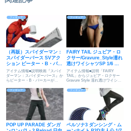
フィギュア
フィギュア
（再販）スパイダーマン：
FAIRY TAIL ジュビア・ロ
スパイダーバース SVアク
クサー/Gravure_Style濡れ
ション ピーター・B・パー
透けワイシャツSP 1/6 完
カー/スパイダーマン 通常
成品フィギュア[オルカト
アイテム情報■説明映画『スパイ
アイテム情報■説明「FAIRY
版 アクションフィギュア
イズ]が予約受付開始
ダーマン：スパイダーバース』か
TAIL」からジュビア・ロクサー
らピーター・B・パーカーが
Gravure Style 濡れ透けワイシャ
が予約受付中
「SVアクションシリーズ」で再
ツSPが登場です！付属品1：ABS
登場。劇中のクールでビビットな
製台座2：かがり縫い専用ファー
フィギュア
フィギュア
バトルシーンが再現出来るアクシ
3：ディスプレイ用アクリル■サ
ョンフィギュアシリーズ第2弾。
イズ全高約250mmFAIRY TA...
スパイダーマンスーツ用の表情替
えパ...
POP UP PARADE ダンガ
ペルソナ3 ダンシング・ム
ンロンパ1・2 Reload 日向
ーンナイト P3D主人公 1/7