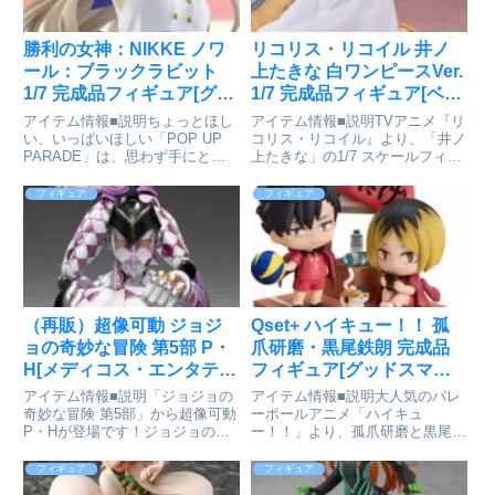
勝利の女神：NIKKE ノワ
リコリス・リコイル 井ノ
ール：ブラックラビット
上たきな 白ワンピースVer.
1/7 完成品フィギュア[グッ
1/7 完成品フィギュア[ベル
ドスマイルアーツ上海]が
ファイン]が予約受付中
アイテム情報■説明ちょっとほし
アイテム情報■説明TVアニメ『リ
予約受付中
い、いっぱいほしい「POP UP
コリス・リコイル』より、「井ノ
PARADE」は、思わず手にとっ
上たきな」の1/7 スケールフィギ
てしまうお手頃価格、全高17～
ュアが登場！白ワンピース姿の千
18cmの飾りやすいサイズ、スピ
束に合わせ、たきなの白ワンピー
フィギュア
フィギュア
ーディにお届けなど、フィギュア
ス姿も立体化しました。軽やかに
ファンにやさしいカタチを追求し
風になびくワンピースの細かなシ
たフィギュアシリーズで...
ワの造形や、浜辺をイメー...
（再販）超像可動 ジョジ
Qset+ ハイキュー！！ 孤
ョの奇妙な冒険 第5部 P・
爪研磨・黒尾鉄朗 完成品
H[メディコス・エンタテイ
フィギュア[グッドスマイ
ンメント]が予約受付開始
ルアーツ上海]が予約受付
アイテム情報■説明「ジョジョの
アイテム情報■説明大人気のバレ
中
奇妙な冒険 第5部」から超像可動
ーボールアニメ「ハイキュ
P・Hが登場です！ジョジョの奇
ー！！」より、孤爪研磨と黒尾鉄
妙な冒険 第5部_超像可動 P・
朗をQset+シリーズの立体化フィ
Hcolleizeで探す
ギュアとして再現しました。この
フィギュア
フィギュア
青春の瞬間を、ぜひお手元でご堪