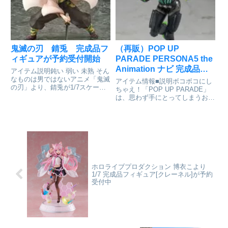
能ください！専用台座付属■サイ
ズ全高約84mmハイキュー!!_...
鬼滅の刃 錆兎 完成品フ
（再販）POP UP
ィギュアが予約受付開始
PARADE PERSONA5 the
Animation ナビ 完成品フ
アイテム説明鈍い 弱い 未熟 そん
ィギュア[グッドスマイル
なものは男ではないアニメ「鬼滅
アイテム情報■説明ボコボコにし
の刃」より、錆兎が1/7スケール
カンパニー]が予約受付中
ちゃえ！「POP UP PARADE」
フィギュアで登場です。修業中の
は、思わず手にとってしまうお手
炭治郎の元に現れ、力強く踏み込
頃価格、全高17～18cmの飾りや
み、日輪刀を振るう姿で立体化致
すいサイズ、スピーディにお届け
しました。特徴的な着物の柄の再
など、フィギュアファンにやさし
現や「厄除の面」と「素顔...
いカタチを追求したフィギュアシ
リーズです。怪盗団...
ホロライブプロダクション 博衣こより
1/7 完成品フィギュア[クレーネル]が予約
受付中