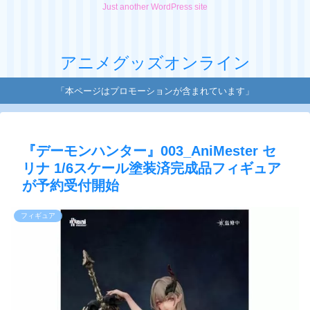
Just another WordPress site
アニメグッズオンライン
「本ページはプロモーションが含まれています」
『デーモンハンター』​003_AniMester セ
リナ 1/6スケール塗装済完成品フィギュア
が予約受付開始
フィギュア