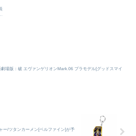
長
色
登
台
ュ
ィ
新劇場版：破 エヴァンゲリオンMark.06 プラモデル[グッドスマイ
アーチャー/ツタンカーメン[ベルファイン]が予