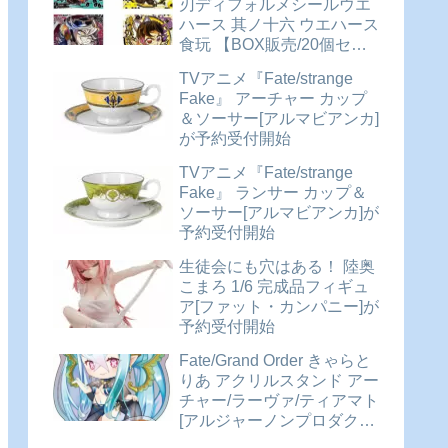
刃ディフォルメシールウエ
ハース 其ノ十六 ウエハース
食玩 【BOX販売/20個セッ
ト】が予約受付開始
TVアニメ『Fate/strange
Fake』 アーチャー カップ
＆ソーサー[アルマビアンカ]
が予約受付開始
TVアニメ『Fate/strange
Fake』 ランサー カップ＆
ソーサー[アルマビアンカ]が
予約受付開始
生徒会にも穴はある！ 陸奥
こまろ 1/6 完成品フィギュ
ア[ファット・カンパニー]が
予約受付開始
Fate/Grand Order きゃらと
りあ アクリルスタンド アー
チャー/ラーヴァ/ティアマト
[アルジャーノンプロダクト]
が予約受付開始