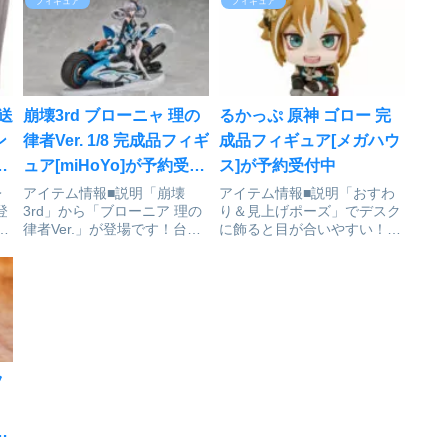
フィギュア
フィギュア
葬送
崩壊3rd ブローニャ 理の
るかっぷ 原神 ゴロー 完
ン
律者Ver. 1/8 完成品フィギ
成品フィギュア[メガハウ
マ
ュア[miHoYo]が予約受付
ス]が予約受付中
受
中
レ
アイテム情報■説明「崩壊
アイテム情報■説明「おすわ
登
3rd」から「ブローニア 理の
り＆見上げポーズ」でデスク
ニ
律者Ver.」が登場です！台座
に飾ると目が合いやすい！新
付属崩壊3rd_ブローニア 理
感覚のフィギュアシリーズで
ル
の律者Ver.© 2015-2021
す。首が自由に動かせる！原
メ
miHoYo ALL RIGHTS
神_るかっぷ ゴローCopyright
、
RESERVED.通販サイトで検
© 2020 miHoYo All Rights
。
索する
Reserved通販...
ツ
I