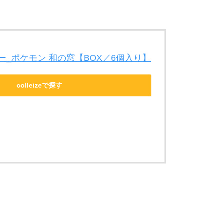
_ポケモン 和の窓【BOX／6個入り】
colleizeで探す