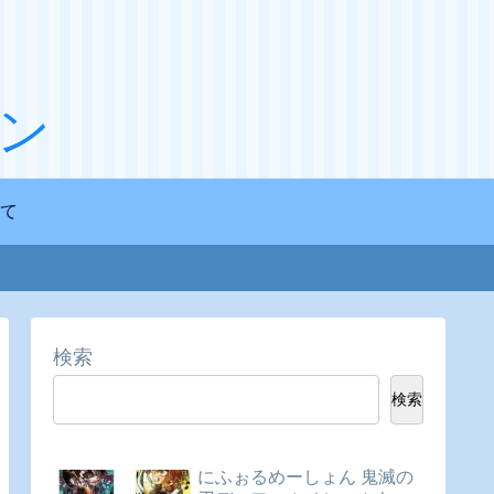
ン
て
検索
検索
にふぉるめーしょん 鬼滅の