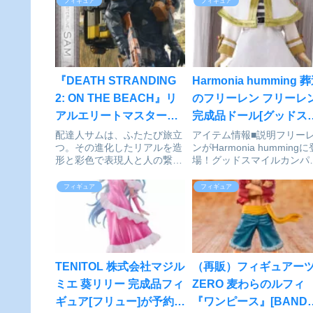
フィギュア
フィギュア
『DEATH STRANDING
Harmonia humming 
2: ON THE BEACH』リ
のフリーレン フリーレ
アルエリートマスターラ
完成品ドール[グッドス
イン サム DX版が予約受
イルカンパニー]が予約
配達人サムは、ふたたび旅立
アイテム情報■説明フリー
つ。その進化したリアルを造
ンがHarmonia hummingに
付開始
付中
形と彩色で表現人と人の繋が
場！グッドスマイルカンパ
りの向こうを示す、『DEATH
ー発のドールシリーズ
STRANDING 2: ON THE
「Harmonia humming（ハ
フィギュア
フィギュア
BEACH』。ゲームクリエイ
モニアハミング）」にアニ
ター小島秀夫氏率いる、コジ
『葬送のフリーレン』より
マプロダクションの新たな傑
「フリーレン」が登場です
作から、主...
今回はフリ...
TENITOL 株式会社マジル
（再販）フィギュアー
ミエ 葵リリー 完成品フィ
ZERO 麦わらのルフィ
ギュア[フリュー]が予約受
『ワンピース』[BANDA