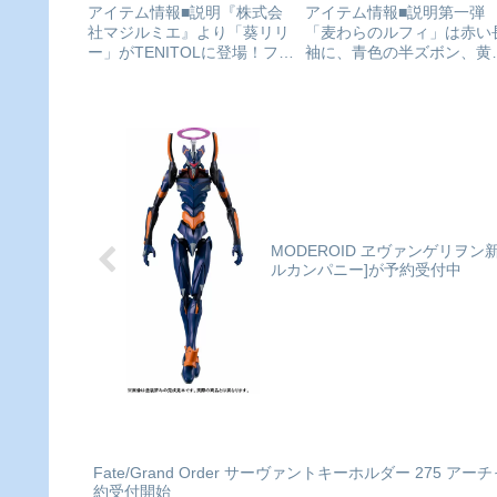
付中
SPIRITS]が予約受付中
アイテム情報■説明『株式会
アイテム情報■説明第一弾
社マジルミエ』より「葵リリ
「麦わらのルフィ」は赤い
ー」がTENITOLに登場！フリ
袖に、青色の半ズボン、黄
ューのお求めやすい価格のフ
の腰巻を巻いた船長ルフィ
ィギュアブランド
の、定番とも言える衣裳で
『TENITOL』より「葵リリ
場！！同梱内容本体、専用
ー」が変身した姿で立体化！
座一式ONE PIECE_フィギ
流れるように揺らめく美しい
アーツZERO 麦わらのルフ
髪や、風に舞うワンピース、
（再販版）colleiz...
足首の...
MODEROID ヱヴァンゲリヲン
ルカンパニー]が予約受付中
Fate/Grand Order サーヴァントキーホルダー 275 
約受付開始