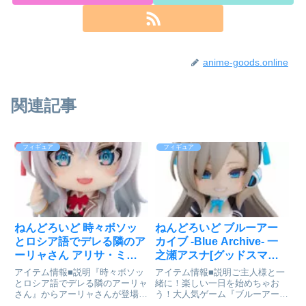
anime-goods.online
関連記事
フィギュア
フィギュア
ねんどろいど 時々ボソッ
ねんどろいど ブルーアー
とロシア語でデレる隣のア
カイブ -Blue Archive- 一
ーリャさん アリサ・ミハ
之瀬アスナ[グッドスマイ
イロヴナ・九条
ルカンパニー]が予約受付
アイテム情報■説明『時々ボソッ
アイテム情報■説明ご主人様と一
[KADOKAWA]が予約受付
中
とロシア語でデレる隣のアーリャ
緒に！楽しい一日を始めちゃお
さん』からアーリャさんが登場！
う！大人気ゲーム『ブルーアーカ
開始
TVアニメ『時々ボソッとロシア
イブ』より、ミレニアムサイエン