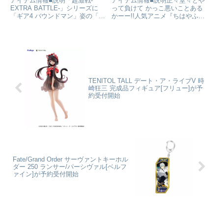
アイテム情報■説明「超激戦-
アイテム情報■説明正々堂々とや
PIECE』[BANDAI
EXTRA BATTLE-」シリーズに
って負けて かっこ悪いことある
「ギア4 バウンドマン」姿の「モ
かーー!!人気アニメ『ちはやふる
SPIRITS]が予約受付中
ンキー・D・ルフィ」が登場！
３』より、主人公の「綾瀬千早」
ONE PIECE_フィギュアーツ
がねんどろいどになって登場で
ZERO モンキー・D・ルフィ -ギ
す！表情パーツ： 「微笑み顔」
ア4 三船長 鬼ヶ島怪物決戦-通販
「真剣顔」「照れ顔」オプション
サイトで検...
パーツ：「タオル」「携帯電
話」...
TENITOL TALL デート・ア・ライブV 時
崎狂三 完成品フィギュア[フリュー]が予
約受付開始
Fate/Grand Order サーヴァントキーホル
ダー 250 ランサー/パーシヴァル[ベルフ
ァイン]が予約受付開始