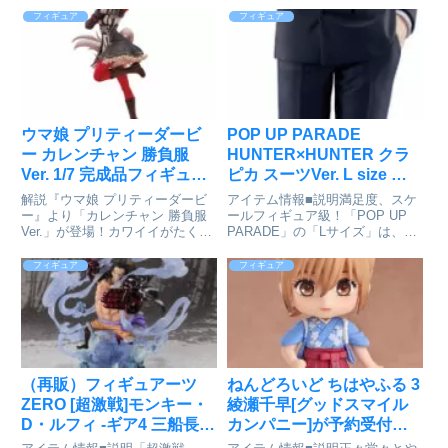
語でデレる隣のアーリャさん』よ
ススクール所属、秘密組織
フィギュア
フィギュア
り、「アーリャさん」こと「アリ
「C&C」のエージェント「アス
サ・ミハイロヴナ・九条」が制服
ナ」がねんどろいどになって登場
衣装でねんどろいど化！表情パ
です!●表情パーツ:「ニッコリ
ー...
顔」「笑...
ウマ娘 プリティーダービ
POP UP PARADE
ー カレンチャン 勝負服
HUNTER×HUNTER クラ
Ver. 1/7 完成品フィギュア
ピカ スーツVer. L size 完
[クレーネル]が予約受付中
成品フィギュア[グッドス
解説『ウマ娘 プリティーダービ
アイテム情報■説明満足度、スケ
マイルカンパニー]が予約
ー』より「カレンチャン 勝負服
ールフィギュア級！「POP UP
Ver.」が登場！カワイイがたくさ
PARADE」の「Lサイズ」は、フ
受付中
ん詰まったカレンチャンを、キュ
ィギュアファンに新しいシゲキを
ートに立体化いたしました！指の
お送りするフィギュアシリーズで
フィギュア
フィギュア
先までカワイイ躍動感のあるポー
す。専用台座付属■サイズ全高：
ズとなっており、スプリンターで
約
ある彼女の一瞬のきらめきを...
220mmHUNTER×HUNTER_POP
UP...
（再販）フィギュアーツ
ねんどろいど ちはやふる 3
ZERO [超激戦]モンキー・
綾瀬千早[グッドスマイル
D・ルフィ -ギア4 三船長
カンパニー]が予約受付開
鬼ヶ島怪物決戦- 『ONE
始