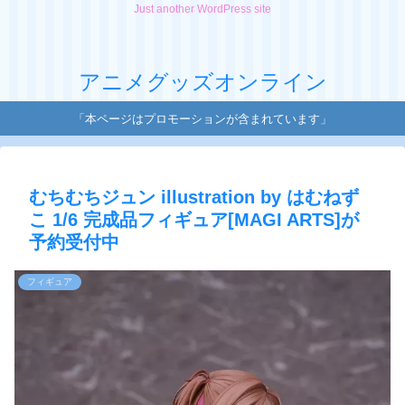
Just another WordPress site
アニメグッズオンライン
「本ページはプロモーションが含まれています」
むちむちジュン illustration by はむねず
こ 1/6 完成品フィギュア[MAGI ARTS]が
予約受付中
フィギュア