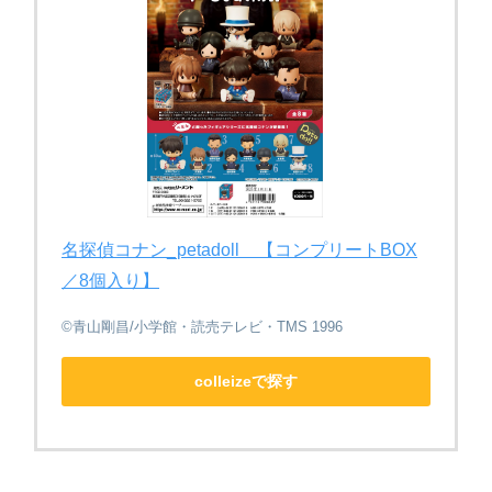
名探偵コナン_petadoll 【コンプリートBOX
／8個入り】
©青山剛昌/小学館・読売テレビ・TMS 1996
colleizeで探す