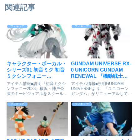
関連記事
フィギュア
フィギュア
キャラクター・ボーカル・
GUNDAM UNIVERSE RX-
シリーズ01 初音ミク 初音
0 UNICORN GUNDAM
ミクシンフォニー
RENEWAL 『機動戦士ガ
2023Ver. 1/7 完成品フィギ
ンダムUC』[BANDAI
アイテム情報■説明『初音ミクシ
アイテム情報■説明GUNDAM
ュア[グッドスマイルカン
SPIRITS]が予約受付開始
ンフォニー2023』横浜・神戸公
UNIVERSEより、「ユニコーン
演のキービジュアルをスクールフ
ガンダム」がリニューアルして登
パニー]が予約受付中
イギュア化！『キャラクター・ボ
場！新フレームを採用し、劇中再
ーカル・シリーズ01 初音ミク』
現を可能とする最適解の可動域と
フィギュア
フィギュア
より「初音ミク」が、フルオーケ
遊びやすさを追求！セット内容本
ストラコンサート「初音ミクシン
体、交換用手首パーツ左右各3
フォニー 2023」の横浜...
種、ビーム・マグナム、ハイ...