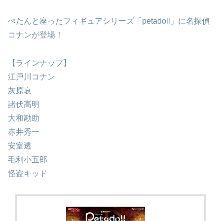
ぺたんと座ったフィギュアシリーズ「petadoll」に名探偵
コナンが登場！
【ラインナップ】
江戸川コナン
灰原哀
諸伏高明
大和勘助
赤井秀一
安室透
毛利小五郎
怪盗キッド