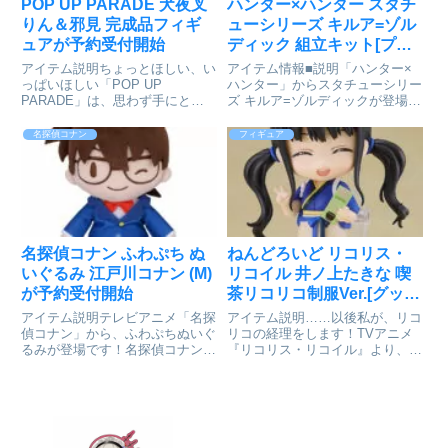
POP UP PARADE 犬夜叉
ハンター×ハンター スタチ
りん＆邪見 完成品フィギ
ューシリーズ キルア=ゾル
ュアが予約受付開始
ディック 組立キット[プレ
ックス]が予約受付開始
アイテム説明ちょっとほしい、い
アイテム情報■説明「ハンター×
っぱいほしい「POP UP
ハンター」からスタチューシリー
PARADE」は、思わず手にとっ
ズ キルア=ゾルディックが登場で
てしまうお手頃価格、全高17～
す！ハンター×ハンター_スタチ
18cmの飾りやすいサイズ、スピ
ューシリーズ キルア=ゾルディッ
名探偵コナン
フィギュア
ーディにお届けなど、フィギュア
クcolleizeで探す
ファンにやさしいカタチを追求し
たフィギュアシリーズです。P...
名探偵コナン ふわぷち ぬ
ねんどろいど リコリス・
いぐるみ 江戸川コナン (M)
リコイル 井ノ上たきな 喫
が予約受付開始
茶リコリコ制服Ver.[グッド
スマイルカンパニー]が予
アイテム説明テレビアニメ「名探
アイテム説明……以後私が、リコ
約受付開始
偵コナン」から、ふわぷちぬいぐ
リコの経理をします！TVアニメ
るみが登場です！名探偵コナン_
『リコリス・リコイル』より、
ふわぷち ぬいぐるみ 江戸川コナ
「井ノ上たきな」が喫茶リコリコ
ン(M)©青山剛昌/小学館・読売テ
の制服姿でねんどろいど化！●表
レビ・TMS 1996colleizeで探す
情パーツ:「すまし顔」「笑顔」
「注意顔」●オプションパーツ:
「メニュー」「ホットチョコパフ
ェ...