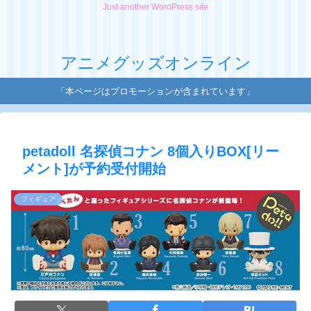
Just another WordPress site
アニメグッズオンライン
「本ページはプロモーションが含まれています」
petadoll 名探偵コナン 8個入りBOX[リー
メント]が予約受付開始
フィギュア