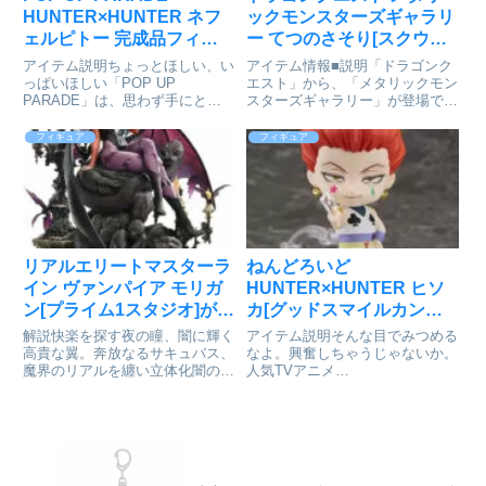
HUNTER×HUNTER ネフ
ックモンスターズギャラリ
ェルピトー 完成品フィギ
ー てつのさそり[スクウェ
ュア[グッドスマイルカン
ア・エニックス]が予約受
アイテム説明ちょっとほしい、い
アイテム情報■説明「ドラゴンク
パニー]が予約受付開始
付中
っぱいほしい「POP UP
エスト」から、「メタリックモン
PARADE」は、思わず手にとっ
スターズギャラリー」が登場で
てしまうお手頃価格、全高17～
す！ドラゴンクエスト_メタリッ
18cmの飾りやすいサイズ、スピ
クモンスターズギャラリー てつ
フィギュア
フィギュア
ーディにお届けなど、フィギュア
のさそり(C) SQUARE ENIX CO.,
ファンにやさしいカタチを追求し
LTD. All Rights Reser...
たフィギュアシリーズです。専...
リアルエリートマスターラ
ねんどろいど
イン ヴァンパイア モリガ
HUNTER×HUNTER ヒソ
ン[プライム1スタジオ]が予
カ[グッドスマイルカンパ
約受付開始
ニー]が予約受付開始
解説快楽を探す夜の瞳、闇に輝く
アイテム説明そんな目でみつめる
高貴な翼。奔放なるサキュバス、
なよ。興奮しちゃうじゃないか。
魔界のリアルを纏い立体化闇の住
人気TVアニメ
人たちが戦いを繰り広げる『ヴァ
『HUNTER×HUNTER』より、
ンパイア』シリーズ。このカプコ
「ヒソカ」がねんどろいどになっ
ン対戦格闘史を担う異色の意欲作
て登場です！専用台座付属●表情
から、モリガンがリアルエリート
パーツ：「微笑み顔」「興奮顔」
マスターラインに登場。『リア
「叫び顔」●オプションパーツ:
ル...
「トランプ...