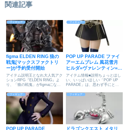
関連記事
フィギュア
フィギュア
figma ELDEN RING 狼の
POP UP PARADE ファイ
戦鬼[マックスファクトリ
アーエムブレム 風花雪月
ー]が予約受付開始
ヒルダ=ヴァレンティン=ゴ
ネリル 完成品フィギュア
アイテム説明王となれ大人気アク
アイテム情報■説明ちょっとほし
[グッドスマイルカンパニ
ションRPG『ELDEN RING』よ
い、いっぱいほしい「POP UP
り、「狼の戦鬼」がfigmaになっ
PARADE」は、思わず手にとっ
ー]が予約受付開始
て登場！●オプションパーツ：
てしまうお手頃価格、全高17～
「バスタードソード」「鉄の円
18cmの飾りやすいサイズ、スピ
フィギュア
フィギュア
盾」「暗月の大剣」「ツインブレ
ーディにお届けなど、フィギュア
ード」「松明」「緋雫の聖杯瓶」
ファンにやさしいカタチを追求し
ほか盾は専用の固定パー...
たフィギュアシリーズで...
POP UP PARADE
ドラゴンクエスト メタリ