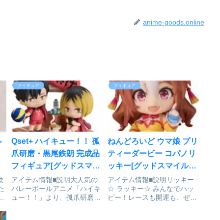
anime-goods.online
フィギュア
フィギュア
ル
Qset+ ハイキュー！！ 孤
ねんどろいど ウマ娘 プリ
爪研磨・黒尾鉄朗 完成品
ティーダービー コパノリ
フィギュア[グッドスマイ
ッキー[グッドスマイルカ
ルアーツ上海]が予約受付
ンパニー]が予約受付中
ま
アイテム情報■説明大人気の
アイテム情報■説明リッキー
た
バレーボールアニメ「ハイキ
☆ ラッキー☆ みんなでハッ
約
中
、
ュー！！」より、孤爪研磨と
ピー！レースも開運も、ぜー
ル
黒尾鉄朗をQset+シリーズの
んぶ私にまかせて！ゲーム
』
立体化フィギュアとして再現
『ウマ娘 プリティーダービ