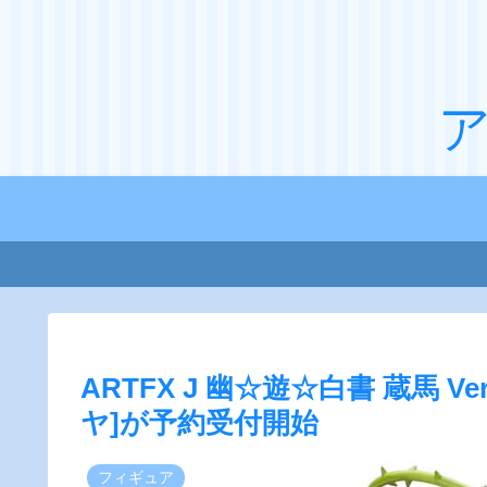
ARTFX J 幽☆遊☆白書 蔵馬 V
ヤ]が予約受付開始
フィギュア