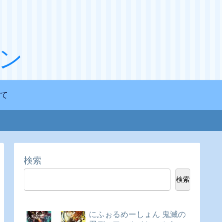
ン
て
検索
検索
にふぉるめーしょん 鬼滅の