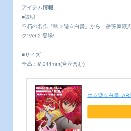
アイテム情報
■説明
不朽の名作『幽☆遊☆白書」から、薔薇棘鞭刃
ク“Ver.2”登場!
■サイズ
全高：約244mm(台座含む)
幽☆遊☆白書_ARTFX