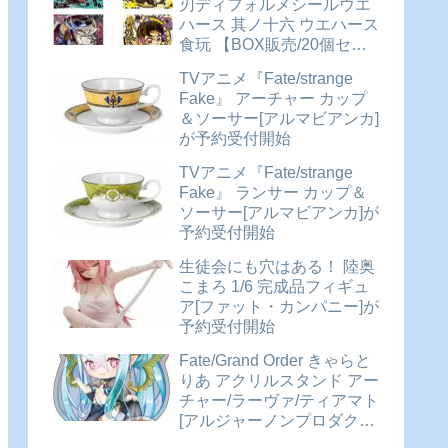
刃ディフォルメシールウエ
ハース 其ノ十六 ウエハース
食玩 【BOX販売/20個セッ
ト】が予約受付開始
TVアニメ『Fate/strange
Fake』 アーチャー カップ
＆ソーサー[アルマビアンカ]
が予約受付開始
TVアニメ『Fate/strange
Fake』 ランサー カップ＆
ソーサー[アルマビアンカ]が
予約受付開始
生徒会にも穴はある！ 陸奥
こまろ 1/6 完成品フィギュ
ア[ファット・カンパニー]が
予約受付開始
Fate/Grand Order きゃらと
りあ アクリルスタンド アー
チャー/ラーヴァ/ティアマト
[アルジャーノンプロダクト]
が予約受付開始