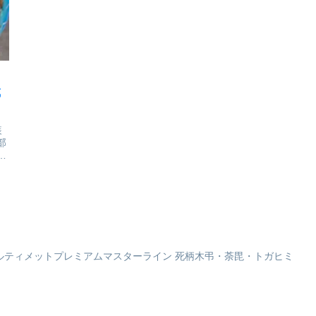
な
しました。この青春の瞬間
ー』より、明るく朗らかな自
ィ
を、ぜひお手元でご堪能くだ
他共に認めるラッキーガール
イ
さい！専用台座付属■サイズ
のウマ娘「コパノリッキー」
全高約84mmハイキュー!!_...
がねんどろいどになって登場
です。...
成
付
装
部
的
リ
が
限
デ
ルティメットプレミアムマスターライン 死柄木弔・荼毘・トガヒミ