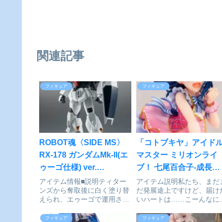
関連記事
フィギュア
フィギュア
ROBOT魂〈SIDE MS〉
「コトブキヤ」アイド
RX-178 ガンダムMk-II(エ
マスター ミリオンライ
ゥーゴ仕様) ver.
ブ！ 七尾百合子-成長
A.N.I.M.E.『機動戦士Zガ
Chu→LOVER！！- 1/8
アイテム情報■説明ティター
アイテム説明私たち、まだ
ンズから奪取後に白く塗り替
だ発展途上ですけど、届け
ンダム』[BANDAI
完成品フィギュアが予
えられ、エゥーゴで運用され
いハートは……こーんなに
SPIRITS]が予約受付開始
受付開始
たエース機。その性能が遺憾
大きいんですっ！『アイド
無く発揮され、エゥーゴの象
マスター ミリオンライブ！
フィギュア
フィギュア