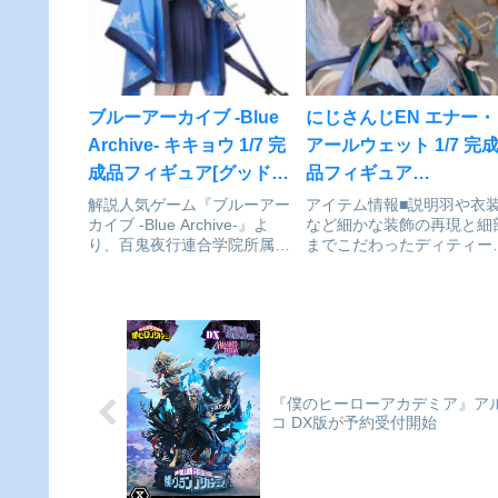
徴となった「白いガンダム」
より、ちょっぴり夢見がち
が多彩なオプションと共に
文学少女、七尾百合子がフ
ver. A.N.I.M.E.に登場！ティ
ギュアになって登場！『ア
ターンズがRX-...
ドルマスター ミリオンライ
ブ！...
ブルーアーカイブ -Blue
にじさんじEN エナー・
Archive- キキョウ 1/7 完
アールウェット 1/7 完
成品フィギュア[グッドス
品フィギュア
マイルカンパニー]が予約
[ANYCOLOR]が予約受
解説人気ゲーム『ブルーアー
アイテム情報■説明羽や衣
カイブ -Blue Archive-』よ
など細かな装飾の再現と細
受付開始
中
り、百鬼夜行連合学院所属、
までこだわったディティー
百花繚乱紛争調停委員会の作
ル。可愛らしい表情と神秘
戦参謀「キキョウ」をスケー
な印象を最大限に活かしボ
ルフィギュア化。普段から冷
ュームのある大迫力の仕上
静に情報を分析するクールな
りとなるEnnaをぜひお手元
表情や、凛とした立ち姿を忠
でご堪能ください。【予約
実に再現いたしまし...
定特典】撮り下ろしスタン
ィクリ...
『僕の​ヒーローアカデミア』ア
コ DX版が予約受付開始