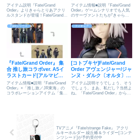
モリアーティが予約受付開
ー[アルジャーノンプロダ
アイテム説明『Fate/Grand
アイテム情報■説明『Fate/Grand
始
クト]が予約受付開始
Order』よりきゃらとりあアクリ
Order』ゲームシナリオでも人気
ルスタンドが登場！Fate/Grand
のサーヴァントたちが‟きゃらと
Order_きゃらとりあアクリルスタ
りあ”新ラインナップで登場！■サ
ンド アーチャー/ジェームズ・モ
イズ（約）：W52mm×H85mm以
Fateシリーズ
フィギュア
リアーティ©TYPE-MOON / FGO
内 ※キャラクターによって異な
PROJECTco...
ります。Fate/Grand Ord...
『Fate/Grand Order』 集
[コトブキヤ]Fate/Grand
合 推し旅コラボver. A5イ
Order アヴェンジャー/ジャ
ラストカード[アルマビア
ンヌ・ダルク〔オルタ〕
ンカ]が予約受付中
私服ver. 1/7 完成品フィギ
アイテム情報■説明『Fate/Grand
アイテム説明そうでしょう、そう
ュア（再販）が予約受付開
Order』×「推し旅／JR東海」の
でしょう。まあ、私だし？当然よ
コラボレーションアイテム「集合
ね。「Fate/Grand Order」からア
始
推し旅コラボver. A5イラストカ
ヴェンジャー/ジャンヌ・ダルク
ード」の登場です。描き下ろしイ
私服Ver.が登場です！右腕は差し
ラストのマシュ・キリエライト、
替えで剣を構えた姿に変更可能
ネモ、太公望、イシュタルを両面
Fate/Grand Order_アヴェ...
印刷...
TVアニメ『Fate/strange Fake』 アクリ
ルキーホルダー 繰丘椿＆ライダー[コンテ
ンツシード]が予約受付中