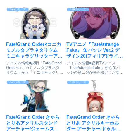
Fateシリーズ
Fateシリーズ
Fate/Grand Order×コニカ
TVアニメ『Fate/strange
ミノルタプラネタリウム
Fake』 缶バッジ Ver.2 デ
ミニキャラグリッターアク
ザイン20(フィリア)[ライセ
リルキーホルダー 超人オ
ンスエージェント]が予約
アイテム情報■説明「Fate/Grand
アイテム情報■説明TVアニメ
リオン[イーディス]が予約
受付中
Order×コニカミノルタプラネタ
『Fate/strange Fake』から缶バ
リウム」から「ミニキャラグリッ
ッジの第二弾が発売決定！おなじ
受付中
ターアクリルキーホルダー」が登
みのサイズよりひと回り大きい、
場です！■サイズ約
パッと目を引く存在感☆バッグ等
Fateシリーズ
Fateシリーズ
W50×H80mmFate/Grand Order×
に付けてお楽しみいただけます。
コニカミノルタプラネタリウム_
Fate/strange Fake_缶バッジ ...
英霊...
Fate/Grand Order きゃら
Fate/Grand Order きゃら
とりあアクリルスタンド
とりあ アクリルキーホル
アーチャー/ジェームズ・
ダー アーチャー/ドゥルガ