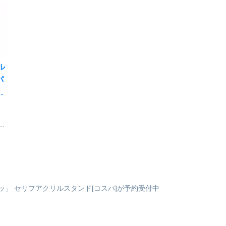
介！今回はクリスマス衣装に
ホルダーとカバーが分かれて
時
身を包んだサーヴァントたち
おり取り外し・カバー交換が
き
も登場です☆彡■サイズ
可能。■サイズ閉じた状態：
ル
W100mm×H100mm ※フレ
横125×縦170×25(ｍｍ) 開い
ームサイズFate/G...
た状態：270×17...
テル
パ
・
で
テ
ネ
ギ
O
ッ」 セリフアクリルスタンド[コスパ]が予約受付中