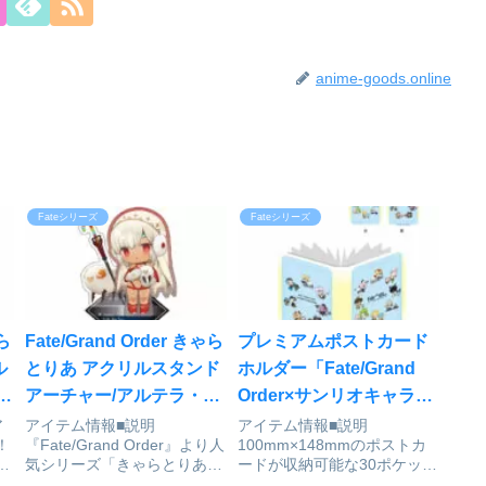
anime-goods.online
Fateシリーズ
Fateシリーズ
ゃら
Fate/Grand Order きゃら
プレミアムポストカード
ル
とりあ アクリルスタンド
ホルダー「Fate/Grand
キ
アーチャー/アルテラ・
Order×サンリオキャラク
ロ
ザ・サン〔タ〕[アルジャ
ターズ」01/集合デザイン
ア
アイテム情報■説明
アイテム情報■説明
！
『Fate/Grand Order』より人
100mm×148mmのポストカ
ーノンプロダクト]が予約
(描き下ろしイラスト)[A3]
め
気シリーズ「きゃらとりあ」
ードが収納可能な30ポケット
受付開始
が予約受付開始
つ
の最新ラインナップをご紹
付きポストカードホルダー。