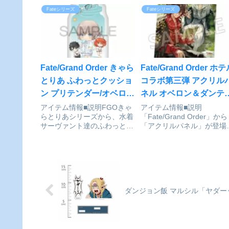
と回り大きい、パッと目を引
でも⼀緒にお出かけできま
Fateシリーズ
Fateシリーズ
く存在感☆バッグ等に付けて
す。アクリルスタンドも同
お楽しみいただけます。
発売！Fate/Grand Order_
Fate/strange Fake_缶バッジ
ゃらとりあ アクリルキーホ
...
ダー ビースト/...
Fate/Grand Order きゃら
Fate/Grand Order ホ
とりあ ふわっとクッショ
コラボ第三弾 アクリル
ン プリテンダー/オベロン
ネル オベロン＆ダンテ
〔爽やかサマー・プリン
アリギエーリ[SO-ZO]が
アイテム情報■説明FGOきゃ
アイテム情報■説明
らとりあシリーズから、水着
「Fate/Grand Order」から
ス〕[アルジャーノンプロ
予約受付開始
サーヴァント達のふわっとク
「アクリルパネル」が登場
ダクト]が予約受付中
ッション発売が決定！水着姿
す！Fate/Grand Order_ホ
のサーヴァントたちを、いつ
ルコラボ第三弾 アクリルパ
でもそばに感じられるクッシ
ル オベロン&ダンテ・アリ
ョン。手元で癒されたり、飾
エーリ©TYPE-MOON / FG
って眺めることも楽しめるサ
PROJECT通販...
イズ。お部屋に飾れば、一気
に夏...
ダンジョン飯 マルシル「ヤダー