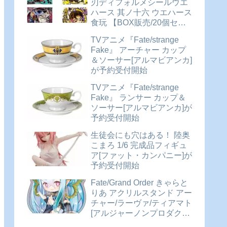
刃ディフォルメシールウエ
ハース 其ノ十六 ウエハース
食玩 【BOX販売/20個セッ
ト】が予約受付開始
TVアニメ『Fate/strange
Fake』 アーチャー カップ
＆ソーサー[アルマビアンカ]
が予約受付開始
TVアニメ『Fate/strange
Fake』 ランサー カップ＆
ソーサー[アルマビアンカ]が
予約受付開始
生徒会にも穴はある！ 陸奥
こまろ 1/6 完成品フィギュ
ア[ファット・カンパニー]が
予約受付開始
Fate/Grand Order きゃらと
りあ アクリルスタンド アー
チャー/ラーヴァ/ティアマト
[アルジャーノンプロダクト]
が予約受付開始