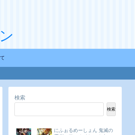
ン
て
検索
検索
にふぉるめーしょん 鬼滅の