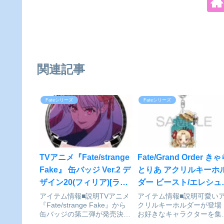
関連記事
Fateシリーズ
Fateシリーズ
TVアニメ『Fate/strange
Fate/Grand Order き
Fake』 缶バッジ Ver.2 デ
とりあ アクリルキーホ
ザイン20(フィリア)[ライ
ダー ビースト/エレシュ
センスエージェント]が予
ガル[アルジャーノンプ
アイテム情報■説明TVアニメ
アイテム情報■説明可愛い
『Fate/strange Fake』から
クリルキーホルダーが登場
約受付中
ダクト]が予約受付中
缶バッジの第二弾が発売決
お好きなキャラクターを集
定！おなじみのサイズよりひ
て、バッグや鍵に付けてい