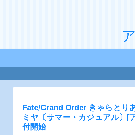
Fate/Grand Order きゃ
ミヤ〔サマー・カジュアル〕[
付開始