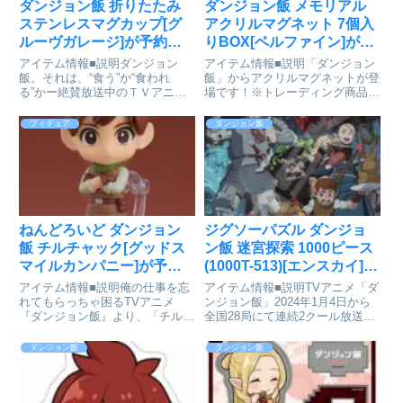
ダンジョン飯 折りたたみ
ダンジョン飯 メモリアル
ステンレスマグカップ[グ
アクリルマグネット 7個入
ルーヴガレージ]が予約受
りBOX[ベルファイン]が予
付開始
約受付開始
アイテム情報■説明ダンジョン
アイテム情報■説明「ダンジョン
飯。それは、“食う”か“食われ
飯」からアクリルマグネットが登
る”かー絶賛放送中のＴＶアニメ
場です！※トレーディング商品の
「ダンジョン飯」より、原作本の
ため、キャラクターは選べませ
裏表紙にある印象的なドラゴンを
ん。■サイズ約40×40×5mmダン
フィギュア
ダンジョン飯
皿に乗せたマークをあしらった
ジョン飯_メモリアルアクリルマ
「折りたたみステンレスマグカッ
グネット【BOX】colleizeで探す
プ」登場しました。二重構造で軽
量、...
ねんどろいど ダンジョン
ジグソーパズル ダンジョ
飯 チルチャック[グッドス
ン飯 迷宮探索 1000ピース
マイルカンパニー]が予約
(1000T-513)[エンスカイ]が
受付開始
予約受付開始
アイテム情報■説明俺の仕事を忘
アイテム情報■説明TVアニメ「ダ
れてもらっちゃ困るTVアニメ
ンジョン飯」2024年1月4日から
『ダンジョン飯』より、「チルチ
全国28局にて連続2クール放送
ャック」がねんどろいどで登場で
中！TVアニメ「ダンジョン飯」
す！●表情パーツ:「真顔」「呆れ
より、キービジュアルを使用した
ダンジョン飯
ダンジョン飯
顔」「怒り顔」●オプションパー
1000ピースジグソーパズルが新
ツ:「ピッキングツール」「ミミ
登場です！<適合パネル>No.10-
ックの足」「宝虫入り宝箱」
T<付属品>パズ...
「大...