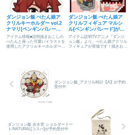
ダンジョン飯 ぺたん娘ア
ダンジョン飯 ぺたん娘ア
クリルキーホルダー vol.2
クリルフィギュア マルシ
ナマリ[ペンギンパレード]
ル[ペンギンパレード]が予
が予約受付中
約受付開始
アイテム情報■説明描きおこしの
アイテム説明TVアニメ『ダンジ
ぺたんと座った可愛いイラストを
ョン飯』より、ぺたん娘アクリル
使用したアクリルキーホルダーで
フィギュアが登場です！描きおこ
す。■サイズ全長約90mmダンジ
しのぺたんと座った可愛いイラス
ョン飯_ぺたん娘アクリルキーホ
トを使用したアクリルフィギュア
ルダー vol.2 ナマリcolleizeで探
です。ダンジョン飯_ぺたん娘ア
す
クリルフィギュア マルシル
colleizeで探す
ダンジョン飯_アクリル時計【A】が予約
受付中
ダンジョン飯 歩き茸 ショルダートー
ト/NATURAL[コスパ]が予約受付中