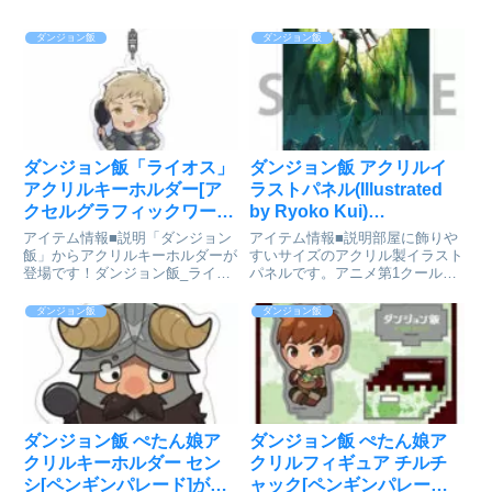
ダンジョン飯
ダンジョン飯
ダンジョン飯「ライオス」
ダンジョン飯 アクリルイ
アクリルキーホルダー[ア
ラストパネル(Illustrated
クセルグラフィックワーク
by Ryoko Kui)
ス]が予約受付開始
C[KADOKAWA]が予約受
アイテム情報■説明「ダンジョン
アイテム情報■説明部屋に飾りや
付開始
飯」からアクリルキーホルダーが
すいサイズのアクリル製イラスト
登場です！ダンジョン飯_ライオ
パネルです。アニメ第1クールの
ス アクリルキーホルダーcolleize
エンディングに使用された、原作
で探す
者：九井諒子先生のイラストを使
ダンジョン飯
ダンジョン飯
用しています。■サイズ約
H210×W148mmダンジョン飯_ア
クリルイラストパネル（Ill...
ダンジョン飯 ぺたん娘ア
ダンジョン飯 ぺたん娘ア
クリルキーホルダー セン
クリルフィギュア チルチ
シ[ペンギンパレード]が予
ャック[ペンギンパレード]