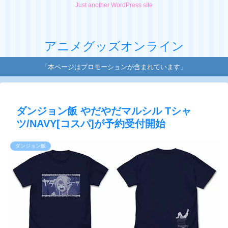
Just another WordPress site
アニメグッズオンライン
「本ページはプロモーションが含まれています」
ダンジョン飯 やだやだマルシル Tシャ
ツ/NAVY[コスパ]が予約受付開始
ダンジョン飯