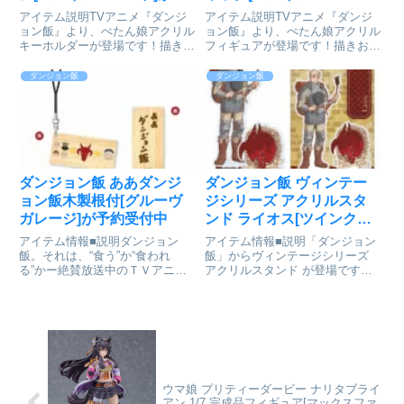
約受付開始
が予約受付開始
アイテム説明TVアニメ『ダンジ
アイテム説明TVアニメ『ダンジ
ョン飯』より、ぺたん娘アクリル
ョン飯』より、ぺたん娘アクリル
キーホルダーが登場です！描きお
フィギュアが登場です！描きおこ
こしのぺたんと座った可愛いイラ
しのぺたんと座った可愛いイラス
ストを使用したアクリルキーホル
トを使用したアクリルフィギュア
ダンジョン飯
ダンジョン飯
ダーです。ダンジョン飯_ぺたん
です。ダンジョン飯_ぺたん娘ア
娘アクリルキーホルダー センシ
クリルフィギュア チルチャック
colleizeで探す
colleizeで探す
ダンジョン飯 ああダンジ
ダンジョン飯 ヴィンテー
ョン飯木製根付[グルーヴ
ジシリーズ アクリルスタ
ガレージ]が予約受付中
ンド ライオス[ツインクル]
が予約受付開始
アイテム情報■説明ダンジョン
アイテム情報■説明「ダンジョン
飯。それは、“食う”か“食われ
飯」からヴィンテージシリーズ
る”かー絶賛放送中のＴＶアニメ
アクリルスタンド が登場です！
「ダンジョン飯」より、作中の印
ダンジョン飯_ヴィンテージシリ
象的な言葉をデザインした「ああ
ーズ アクリルスタンド ライオス
ダンジョン飯木製根付」が登場し
colleizeで探す
ました。天然の間伐材を使用し、
一枚一枚、木目が違っている味わ
い...
ウマ娘 プリティーダービー ナリタブライ
アン 1/7 完成品フィギュア[マックスファ