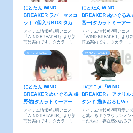
にとたん WIND
にとたん WIND
BREAKER ラバーマスコ
BREAKER ぬいぐるみ
ット 7個入りBOX[タカラ
宮一[タカラトミーアーツ
トミーアーツ]が予約受付
が予約受付開始
アイテム情報■説明アニメ
アイテム情報■説明アニメ
『WIND BREAKER』より新
「WIND BREAKER」より
開始
商品案内です。タカラトミー
商品案内です。タカラトミ
アーツオリジナルディフォル
アーツオリジナルディフォ
メシリーズ「にとたん」にア
メ「にとたん」シリーズの
WIND BREAKER
WIND BREAKER
ニメ『WIND BREAKER』が
いぐるみが登場！二頭身姿
登場！キャラクターごとの個
かわいい、持ち運びにピッ
性豊かなポーズに注目です！
リな仕様のぬいぐるみです
※ブラインド商品の...
■サイズ約130mmWIN...
にとたん WIND
TVアニメ『WIND
BREAKER ぬいぐるみ 椿
BREAKER』 アクリル
野佑[タカラトミーアーツ]
タンド 描きおろしVer. 
が予約受付開始
宮[フィルター・インク]
アイテム情報■説明アニメ
アイテム情報■説明可愛い
「WIND BREAKER」より新
と戯れるボウフウリンメン
予約受付開始
商品案内です。タカラトミー
ーたちの、存在感のあるア
アーツオリジナルディフォル
リルスタンドです。■サイ
メ「にとたん」シリーズのぬ
高さ約150mmWIND