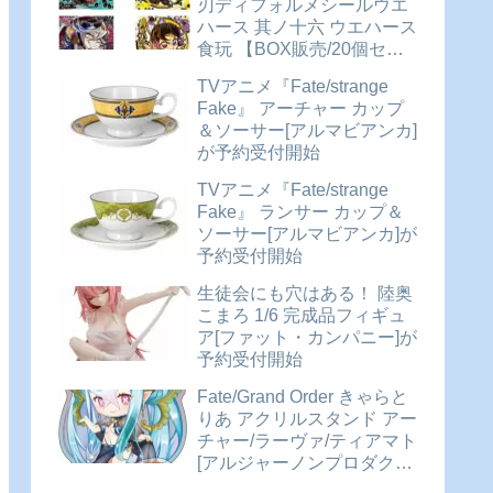
刃ディフォルメシールウエ
ハース 其ノ十六 ウエハース
食玩 【BOX販売/20個セッ
ト】が予約受付開始
TVアニメ『Fate/strange
Fake』 アーチャー カップ
＆ソーサー[アルマビアンカ]
が予約受付開始
TVアニメ『Fate/strange
Fake』 ランサー カップ＆
ソーサー[アルマビアンカ]が
予約受付開始
生徒会にも穴はある！ 陸奥
こまろ 1/6 完成品フィギュ
ア[ファット・カンパニー]が
予約受付開始
Fate/Grand Order きゃらと
りあ アクリルスタンド アー
チャー/ラーヴァ/ティアマト
[アルジャーノンプロダクト]
が予約受付開始