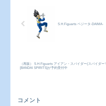
いぐるみが登場！二頭身姿が
BREAKER_アクリルスタ
かわいい、持ち運びにピッタ
描きおろしVer. 梅宮collei
リな仕様のぬいぐるみです！
で探す
■サイズ約130mmWIN...
S.H.Figuarts ベジータ-DAI
（再販） S.H.Figuarts アイアン・スパイダー(スパイ
[BANDAI SPIRITS]が予約受付中
コメント