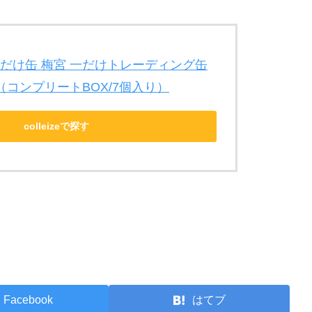
ER_だけ缶 梅宮 一だけトレーディング缶
（コンプリートBOX/7個入り）
colleizeで探す
Facebook
はてブ