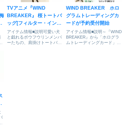
TVアニメ『WIND
WIND BREAKER ホロ
 梅
BREAKER』 桜トートバ
グラムトレーディングカ
]
ッグ[フィルター・インク]
ードが予約受付開始
が予約受付開始
アイテム情報■説明可愛い犬
アイテム情報■説明～『WIND
新
と戯れるボウフウリンメンバ
BREAKER』から「ホログラ
ー
ーたちの、肩掛けトートバッ
ムトレーディングカード」
ル
グです。■サイズ約
（全10種）が登場～1セット3
ぬ
W360×H370×D110mmWIND
枚入り。※商品と写真は異な
が
BREAKER_桜トートバッグ
る場合があります。予めご了
タ
colleizeで探す
承ください。■サイズ
！
63mm×88mmWIND
BREAKER_ホログラ...
ス
梅
が
犬
バ
ク
ズ