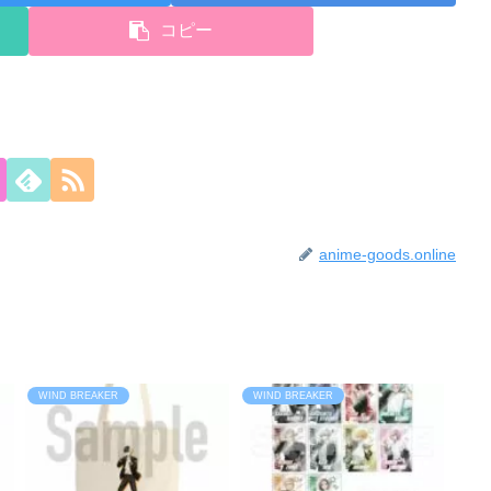
コピー
anime-goods.online
WIND BREAKER
WIND BREAKER