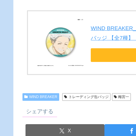
WIND BREAK
バッジ 【全7種】
WIND BREAKER
トレーディング缶バッジ
梅宮一
シェアする
X