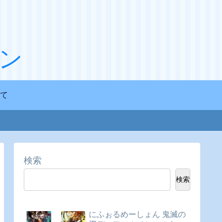
ン
て
検索
検索
にふぉるめーしょん 鬼滅の