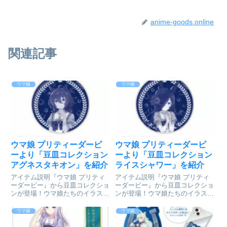
anime-goods.online
関連記事
ウマ娘
ウマ娘
ウマ娘 プリティーダービ
ウマ娘 プリティーダービ
ーより「豆皿コレクション
ーより「豆皿コレクション
アグネスタキオン」を紹介
ライスシャワー」を紹介
アイテム説明『ウマ娘 プリティ
アイテム説明『ウマ娘 プリティ
ーダービー』から豆皿コレクショ
ーダービー』から豆皿コレクショ
ンが登場！ウマ娘たちのイラスト
ンが登場！ウマ娘たちのイラスト
を豆皿にあしらいました。ウマ娘
を豆皿にあしらいました。ウマ娘
プリティーダービー_豆皿コレク
プリティーダービー_豆皿コレク
ウマ娘
ウマ娘
ション アグネスタキオン©2018
ション ライスシャワー©2018 ア
アニメ「ウマ娘 プリティーダー
ニメ「ウマ娘 プリティーダービ