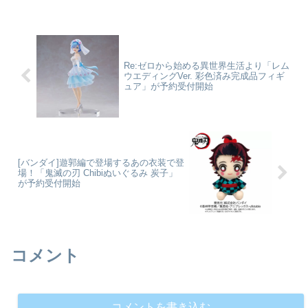
より、地方生まれの素朴なクール
リーズです。首が自由に動かせ
ドリーマー「オグリキャップ」が
る！ウマ娘 プリティーダービー_
ねんどろいどになって登場です。
るかっぷ ミホノブルボン©2018
表情パーツ：「すまし顔」「笑
アニメ「ウマ娘 プリティーダー
顔」「もぐもぐ顔」オプションパ
ビー」製作委員会coll...
ー...
Re:ゼロから始める異世界生活より「レム
ウエディングVer. 彩色済み完成品フィギ
ュア」が予約受付開始
[バンダイ]遊郭編で登場するあの衣装で登
場！「鬼滅の刃 Chibiぬいぐるみ 炭子」
が予約受付開始
コメント
コメントを書き込む