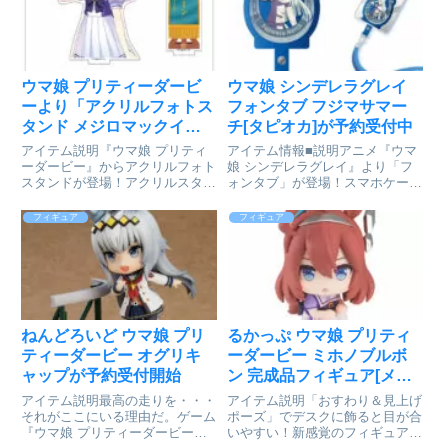
ビー」製作委員会col...
ー」製作委員会coll...
ウマ娘 プリティーダービ
ウマ娘 シンデレラグレイ
ーより「アクリルフォトス
フォンタブ フジマサマー
タンド メジロマックイー
チ[タピオカ]が予約受付中
ン」を紹介
アイテム説明『ウマ娘 プリティ
アイテム情報■説明アニメ『ウマ
ーダービー』からアクリルフォト
娘 シンデレラグレイ』より「フ
スタンドが登場！アクリルスタン
ォンタブ」が登場！スマホケース
ドとして飾るほか、キャラクター
に差し込んでストラップやホルダ
と優勝レイ風パーツの間に写真や
ーを付けられる、便利なアイテム
フィギュア
フィギュア
カードを立てかけ、フォトスタン
です。■サイズH85mm×W53mm
ドとしても楽しめます。ウマ娘
ウマ娘 シンデレラグレイ_フォン
プリティーダービー_アクリル
タブ フジマサマーチ通...
フ...
ねんどろいど ウマ娘 プリ
るかっぷ ウマ娘 プリティ
ティーダービー オグリキ
ーダービー ミホノブルボ
ャップが予約受付開始
ン 完成品フィギュア[メガ
ハウス]が予約受付開始
アイテム説明最高の走りを・・・
アイテム説明「おすわり＆見上げ
それがここにいる理由だ。ゲーム
ポーズ」でデスクに飾ると目が合
『ウマ娘 プリティーダービー』
いやすい！新感覚のフィギュアシ