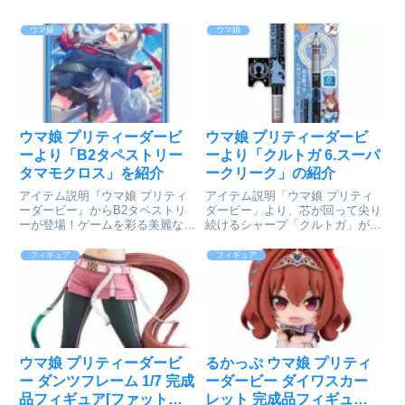
ウマ娘
ウマ娘
ウマ娘 プリティーダービ
ウマ娘 プリティーダービ
ーより「B2タペストリー
ーより「クルトガ 6.スーパ
タマモクロス」を紹介
ークリーク」の紹介
アイテム説明『ウマ娘 プリティ
アイテム説明「ウマ娘 プリティ
ーダービー』からB2タペストリ
ダービー」より、芯が回って尖り
ーが登場！ゲームを彩る美麗なイ
続けるシャープ「クルトガ」が新
ラストがB2タペストリーになり
登場!!書くたびに芯が少しずつ回
ました。お部屋などに飾ってお楽
転し、一定の細さ・濃さで書き続
フィギュア
フィギュア
しみください！ウマ娘 プリティ
けられる便利なシャープペンで
ーダービー_B2タペストリー タ
す。ウマ娘 プリティダービー ク
マモクロス©2018 アニメ...
ルトガ 6.スーパークリーク...
ウマ娘 プリティーダービ
るかっぷ ウマ娘 プリティ
ー ダンツフレーム 1/7 完成
ーダービー ダイワスカー
品フィギュア[ファット・
レット 完成品フィギュア