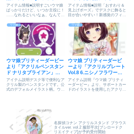
カンパニー]が予約受付開
[メガハウス]が予約受付中
アイテム情報■説明すごいウマ娘
アイテム情報■説明「おすわり＆
始
ばっかりだけど、いつか主役に！
見上げポーズ」でデスクに飾ると
……なれるといいなぁ、なんてゲ
目が合いやすい！新感覚のフィギ
ーム『ウマ娘 プリティーダービ
ュアシリーズです。首が自由に動
ー』より「ダンツフレーム」を
かせる！ウマ娘 プリティーダー
ウマ娘
ウマ娘
1/7スケールでフィギュア化。ウ
ビー_るかっぷ ダイワスカーレッ
マ娘 プリティーダービー_ダンツ
トcolleizeで探す
フレーム通販サイトで検索す...
ウマ娘プリティーダービー
ウマ娘 プリティーダービ
より「アクリルペンスタン
ーより「アクリルプレート
ド ナリタブライアン」を
Vol.8 6.ニシノフラワー」
紹介
が予約受付開始
アイテム説明デスク等で便利なア
アイテム説明『ウマ娘 プリティ
クリル製のペンスタンドです。公
ーダービー』より、サポートカー
式のデフォルメイラスト柄。ウマ
ドのイラストを使用したアクリル
娘プリティーダービー_アクリル
プレートの第8弾が登場！お部屋
ペンスタンド ナリタブライアン
やデスクにウマ娘を飾っちゃお
©2018 アニメ「ウマ娘 プリティ
う！ウマ娘 プリティーダービー_
ーダービー」製作委員会colleize
アクリルプレート Vol.8 6.ニシノ
で探す
フラワー©2018 ...
名探偵コナン アクリルスタンド ブラウス
タイルver. vol.2 服部平次[ブシロードク
リエイティブ]が予約受付開始