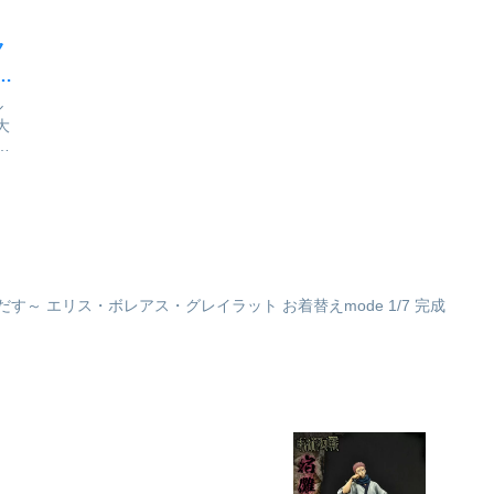
ク
が
ル
大
ッ
場
サ
e
ア
す～ エリス・ボレアス・グレイラット お着替えmode 1/7 完成