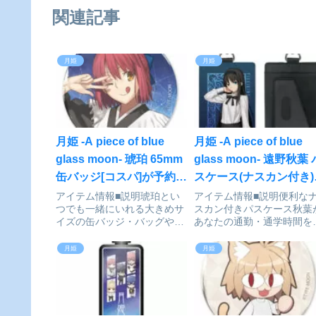
関連記事
月姫
月姫
月姫 -A piece of blue
月姫 -A piece of blue
glass moon- 琥珀 65mm
glass moon- 遠野秋葉 
缶バッジ[コスパ]が予約受
スケース(ナスカン付き)
付中
[コスパ]が予約受付中
アイテム情報■説明琥珀とい
アイテム情報■説明便利な
つでも一緒にいれる大きめサ
スカン付きパスケース秋葉
イズの缶バッジ・バッグや洋
あなたの通勤・通学時間を
服などお気に入りの場所に付
ります。・ワンポケットタ
けて楽しめます。■サイズ直
プのパスケース。・カード
月姫
月姫
径65mm月姫 -A piece of blue
入れるポケットの窓は個人
glass moon-_琥珀 65mm缶バ
報が隠れる特殊形状。（カ
ッジcolleiz...
ドの種類によっては対応し
いないものもございます）
定期券...