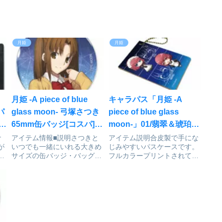
月姫
月姫
月姫 -A piece of blue
キャラパス「月姫 -A
パ
glass moon- 弓塚さつき
piece of blue glass
65mm缶バッジ[コスパ]が
moon-」01/翡翠＆琥珀
予約受付中
(ミニキャライラスト)が予
ナ
アイテム情報■説明さつきと
アイテム説明合皮製で手にな
が
いつでも一緒にいれる大きめ
じみやすいパスケースです。
約受付開始
彩
サイズの缶バッジ・バッグや
フルカラープリントされてお
イ
洋服などお気に入りの場所に
り、裏側は中身が取り出しや
を
付けて楽しめます。■サイズ
すい穴あき仕様です。サイド
情
直径65mm月姫 -A piece of
にはボールチェーンが付いて
ー
blue glass moon-_弓塚さつ
います。月姫 -A piece of
て
き 65mm缶バッジcol...
blue glass moon-_キャラパ
・
ス0...