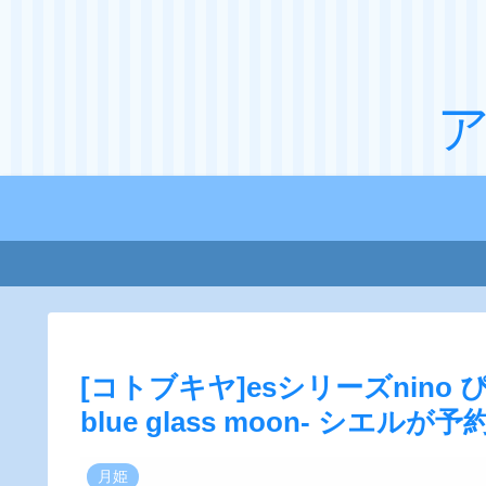
[コトブキヤ]esシリーズnino ぴた
blue glass moon- シエル
月姫