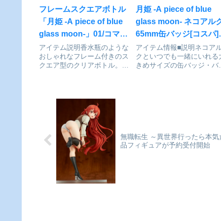
フレームスクエアボトル
月姫 -A piece of blue
「月姫 -A piece of blue
glass moon- ネコアル
glass moon-」01/コマ割
65mm缶バッジ[コスパ]
りデザインが予約受付開
予約受付中
アイテム説明香水瓶のような
アイテム情報■説明ネコア
おしゃれなフレーム付きのス
クといつでも一緒にいれる
始
クエア型のクリアボトル。容
きめサイズの缶バッジ・バ
量：380ml月姫 -A piece of
グや洋服などお気に入りの
blue glass moon-_フレーム
所に付けて楽しめます。■
スクエアボトル01/コマ割り
イズ直径65mm月姫 -A piec
デザイン(ミニキャライラス
of blue glass moon-_ネコ
ト)©TYPE-MOO...
ルク 65mm缶バッジc...
無職転生 ～異世界行ったら本気だ
品フィギュアが予約受付開始