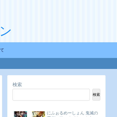
ン
て
検索
検索
にふぉるめーしょん 鬼滅の