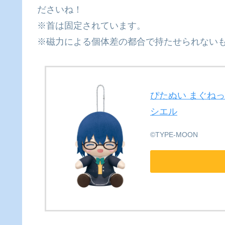
ださいね！
※首は固定されています。
※磁力による個体差の都合で持たせられない
ぴたぬい まぐねっと 月姫 
シエル
©TYPE-MOON