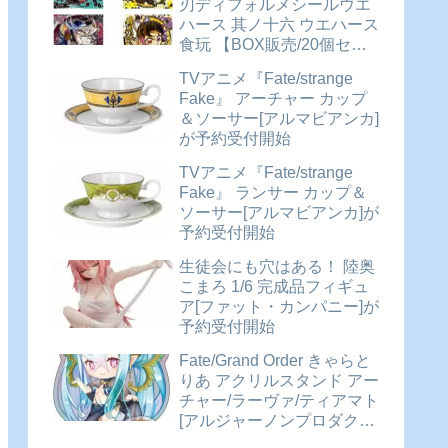
刃ディフォルメシールウエ
ハース 其ノ十六 ウエハース
食玩 【BOX販売/20個セッ
ト】が予約受付開始
TVアニメ『Fate/strange
Fake』 アーチャー カップ
＆ソーサー[アルマビアンカ]
が予約受付開始
TVアニメ『Fate/strange
Fake』 ランサー カップ＆
ソーサー[アルマビアンカ]が
予約受付開始
生徒会にも穴はある！ 陸奥
こまろ 1/6 完成品フィギュ
ア[ファット・カンパニー]が
予約受付開始
Fate/Grand Order きゃらと
りあ アクリルスタンド アー
チャー/ラーヴァ/ティアマト
[アルジャーノンプロダクト]
が予約受付開始