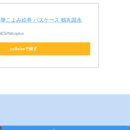
E-華こよみ絵巻 パスケース 鶴丸国永
S/Nitroplus
colleizeで探す