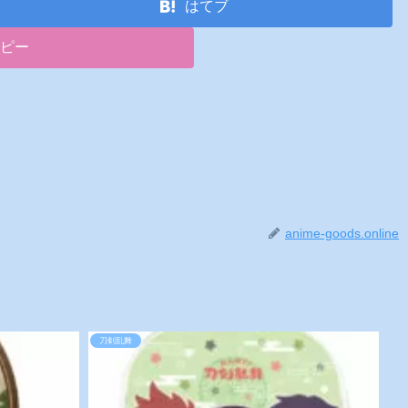
はてブ
コピー
anime-goods.online
刀剣乱舞