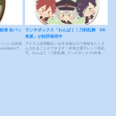
み絵巻 缶バッ
ランチボックス「わんぱく！刀剣乱舞 04/
来派」が好評発売中
缶バッジ 山伏国
アイテム説明幅広いお弁当箱なので食材をたくさ
scolleizeで
ん入れることができます！本体は電子レンジ対応
可。わんぱく！刀剣乱舞_ランチボックス04/来派
©2015-2020 DMM GAMES/Nitropluscolleizeで探
す