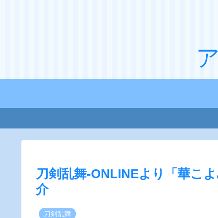
刀剣乱舞-ONLINEより「華こ
介
刀剣乱舞