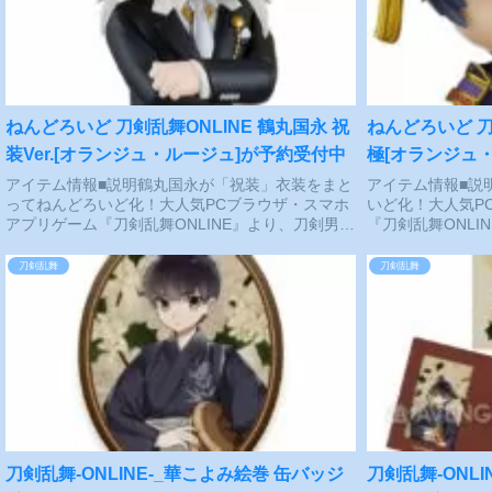
ねんどろいど 刀剣乱舞ONLINE 鶴丸国永 祝
ねんどろいど 刀
装Ver.[オランジュ・ルージュ]が予約受付中
極[オランジュ
アイテム情報■説明鶴丸国永が「祝装」衣装をまと
アイテム情報■説
ってねんどろいど化！大人気PCブラウザ・スマホ
いど化！大人気P
アプリゲーム『刀剣乱舞ONLINE』より、刀剣男士
『刀剣乱舞ONLI
「鶴丸国永」が「祝装」衣装をまとってねんどろ
士「三日月宗近」
いどに登場です！表情パーツ：「通常顔」「笑
に登場です！●表
刀剣乱舞
刀剣乱舞
顔」オプショ...
●オプシ...
刀剣乱舞-ONLINE-_華こよみ絵巻 缶バッジ
刀剣乱舞-ONL