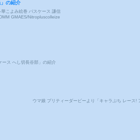
光」の紹介
NE-華こよみ絵巻 パスケース 謙信
MM GMAES/Nitropluscolleize
スケース へし切長谷部」の紹介
ウマ娘 プリティーダービーより「キャラぷち レース!