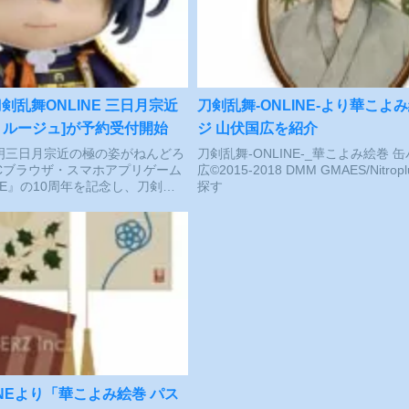
剣乱舞ONLINE 三日月宗近
刀剣乱舞-ONLINE-より華こよ
・ルージュ]が予約受付開始
ジ 山伏国広を紹介
明三日月宗近の極の姿がねんどろ
刀剣乱舞-ONLINE-_華こよみ絵巻 
Cブラウザ・スマホアプリゲーム
広©2015-2018 DMM GMAES/Nitroplu
NE』の10周年を記念し、刀剣男
探す
が極の姿となってねんどろいど
情パーツ：「微笑顔」「戦闘顔」
INEより「華こよみ絵巻 パス