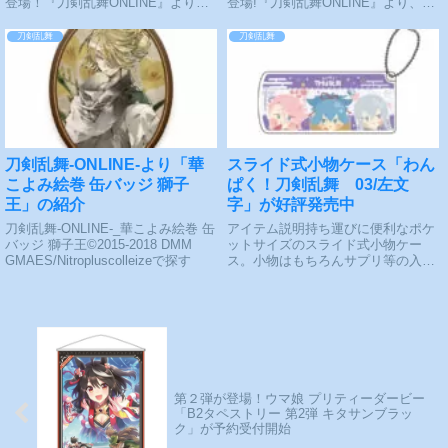
登場！『刀剣乱舞ONLINE』より、
登場!『刀剣乱舞ONLINE』より、刀
刀剣男士「山姥切国広」が「軽装」
剣男士「燭台切光忠」が「軽装」の
の姿でねんどろいどどーる化！軽装
姿でねんどろいどどーる化!ねんど
刀剣乱舞
刀剣乱舞
の装束をまとった「山姥切国広」を
ろいどどーるは、頭部サイズはねん
是非お手元にお迎えください。※肌
どろいど、体のサイズは布のお洋服
の色味はキャ...
も着せやす...
刀剣乱舞-ONLINE-より「華
スライド式小物ケース「わん
こよみ絵巻 缶バッジ 獅子
ぱく！刀剣乱舞 03/左文
王」の紹介
字」が好評発売中
刀剣乱舞-ONLINE-_華こよみ絵巻 缶
アイテム説明持ち運びに便利なポケ
バッジ 獅子王©2015-2018 DMM
ットサイズのスライド式小物ケー
GMAES/Nitropluscolleizeで探す
ス。小物はもちろんサプリ等の入れ
物に。わんぱく！刀剣乱舞_スライ
ド式小物ケース03/左文字©2015-
2020 DMM
GAMES/Nitropluscolleizeで探す
第２弾が登場！ウマ娘 プリティーダービー
「B2タペストリー 第2弾 キタサンブラッ
ク」が予約受付開始