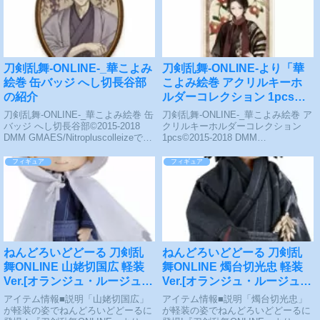
刀剣乱舞-ONLINE-_華こよみ
刀剣乱舞-ONLINE-より「華
絵巻 缶バッジ へし切長谷部
こよみ絵巻 アクリルキーホ
の紹介
ルダーコレクション 1pcs」
の紹介
刀剣乱舞-ONLINE-_華こよみ絵巻 缶
刀剣乱舞-ONLINE-_華こよみ絵巻 ア
バッジ へし切長谷部©2015-2018
クリルキーホルダーコレクション
DMM GMAES/Nitropluscolleizeで探
1pcs©2015-2018 DMM
す
GMAES/Nitropluscolleizeで探す
フィギュア
フィギュア
ねんどろいどどーる 刀剣乱
ねんどろいどどーる 刀剣乱
舞ONLINE 山姥切国広 軽装
舞ONLINE 燭台切光忠 軽装
Ver.[オランジュ・ルージュ]
Ver.[オランジュ・ルージュ]
が予約受付中
が予約受付中
アイテム情報■説明「山姥切国広」
アイテム情報■説明「燭台切光忠」
が軽装の姿でねんどろいどどーるに
が軽装の姿でねんどろいどどーるに