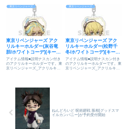
ベンジャーズ_ウェットカラーシ
ちびっつ! レトロモダン アクリル
リーズ アクリルペンスタンド
ジオラマ タケミチⒸ和久井健・
東京リベンジャーズ
東京リベンジャーズ
Vol.3 龍宮寺 堅Ⓒ和久井健・講談
講談社／アニメ「東京リベンジャ
社／アニメ「東京リベンジャー
ーズ」製作委員会colleizeで探す
ズ」製作委員会collei...
東京リベンジャーズ アク
東京リベンジャーズ アク
リルキーホルダー(灰谷竜
リルキーホルダー(松野千
胆/ホワイトコーデ)[キース]
冬/ホワイトコーデ)[キース]
が予約受付開始
が予約受付開始
アイテム情報■説明ナスカン付き
アイテム情報■説明ナスカン付き
のアクリルキーホルダーです。東
のアクリルキーホルダーです。東
京リベンジャーズ_アクリルキー
京リベンジャーズ_アクリルキー
ホルダー(灰谷 竜胆/ホワイトコー
ホルダー(松野 千冬/ホワイトコー
デ)colleizeで探す
デ)colleizeで探す
ねんどろいど 呪術廻戦 脹相[グッドスマ
イルカンパニー]が予約受付開始