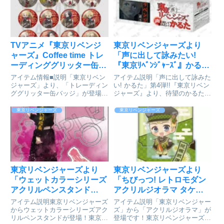
TVアニメ『東京リベンジ
東京リベンジャーズより
ャーズ』Coffee time トレ
「声に出して詠みたい!
ーディンググリッター缶バ
『東京ﾘﾍﾞﾝｼﾞｬｰｽﾞ』かる
ッジ 16個入りBOX[イーデ
た」が好評発売中
アイテム情報■説明「東京リベン
アイテム説明「声に出して詠みた
ィス]が予約受付中
ジャーズ」より、「トレーディン
い! かるた」第4弾!!『東京リベン
ググリッター缶バッジ」が登場で
ジャーズ』より、待望のかるたが
す！1BOX16個入り※トレーディ
登場!!本商品は、TVアニメの名場
ング商品のため、キャラクターは
面を余すところなく使用し 「こ
東京リベンジャーズ
東京リベンジャーズ
選べません。■サイズ約φ56mm東
れはオレの人生のリベンジだ!!」
京リベンジャーズ_Coffee time ト
「オレが東卍のトップになる」な
レーディ...
ど 心に残る選りす...
東京リベンジャーズより
東京リベンジャーズより
「ウェットカラーシリーズ
「ちびっつ! レトロモダン
アクリルペンスタンド
アクリルジオラマ タケミ
Vol.3 龍宮寺 堅」が好評発
チ」の紹介
アイテム説明東京リベンジャーズ
アイテム説明「東京リベンジャー
売中
からウェットカラーシリーズアク
ズ」から「アクリルジオラマ」が
リルペンスタンドが登場！東京リ
登場です！東京リベンジャーズ_