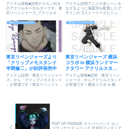
約受付開始
アイテム情報■説明ナスカン付き
アイテム説明アニメの名シーンを
のアクリルキーホルダーです。東
なぞるように場面写を配置したデ
京リベンジャーズ_アクリルキー
ザインの【ストーリーズビジュア
ホルダー(鶴蝶/ホワイトコー
ルボード】が登場です！武道・マ
デ)colleizeで探す
イキー・ドラケンの銭湯シーン
東京リベンジャーズ
東京リベンジャーズ
や、場地と千冬の出会いのシー
ン、未来の東京卍會の集合シーン
など、思い出深い様々なシーン
が、ア...
東京リベンジャーズより
東京リベンジャーズ 横浜
「クリップメモスタンド
コラボ in 横浜ランドマー
半間修二」が好評発売中
クタワー アクリルスタン
ド 松野千冬[イーディス]が
アイテム説明「東京リベンジャー
アイテム情報■説明「東京リベン
予約受付開始
ズ」から「クリップメモスタンド
ジャーズ」からアクリルスタンド
」が登場です！東京リベンジャー
が登場です！横浜コラボ in 横浜
ズ_クリップメモスタンド 半間
ランドマークタワー～”関東事
修二Ⓒ和久井健・講談社／アニメ
変”を始めようか～■サイズ本体 :
「東京リベンジャーズ」製作委員
約W80 x H100mm / 台座 : 約W40
会colleizeで探す
x H40mm/東京リベンジャ...
POP UP PARADE サイバーパンク エッ
ジランナーズ レベッカ 完成品フィギュア