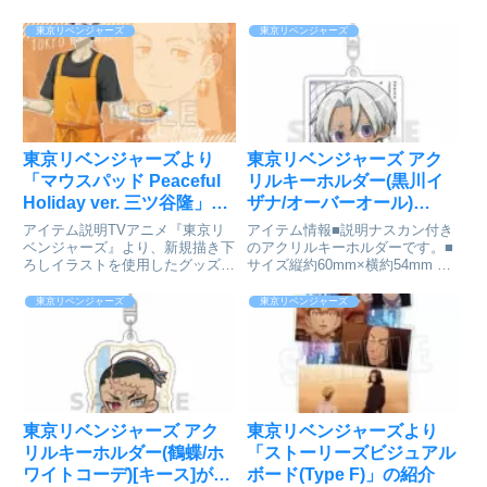
東京リベンジャーズ
東京リベンジャーズ
東京リベンジャーズより
東京リベンジャーズ アク
「マウスパッド Peaceful
リルキーホルダー(黒川イ
Holiday ver. 三ツ谷隆」が
ザナ/オーバーオール)
好評発売中
[Parflette-パルフレット-]が
アイテム説明TVアニメ『東京リ
アイテム情報■説明ナスカン付き
予約受付開始
ベンジャーズ』より、新規描き下
のアクリルキーホルダーです。■
ろしイラストを使用したグッズが
サイズ縦約60mm×横約54mm 厚
登場です！東京リベンジャーズ_
さ:3mm東京リベンジャーズ_ア
マウスパッド Peaceful Holiday
クリルキーホルダー(黒川 イザナ/
東京リベンジャーズ
東京リベンジャーズ
ver. 三ツ谷隆Ⓒ和久井健・講談社
オーバーオール)colleizeで探す
／アニメ「東京リベンジャーズ」
製作委...
東京リベンジャーズ アク
東京リベンジャーズより
リルキーホルダー(鶴蝶/ホ
「ストーリーズビジュアル
ワイトコーデ)[キース]が予
ボード(Type F)」の紹介