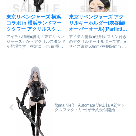
東京リベンジャーズ 横浜
東京リベンジャーズ アク
コラボ in 横浜ランドマー
リルキーホルダー(灰谷蘭/
クタワー アクリルスタン
オーバーオール)[Parflette-
ド 灰谷蘭[イーディス]が予
パルフレット-]が予約受付
アイテム情報■説明「東京リベン
アイテム情報■説明ナスカン付き
約受付開始
開始
ジャーズ」からアクリルスタンド
のアクリルキーホルダーです。■
が登場です！横浜コラボ in 横浜
サイズ縦約60mm×横約54mm 厚
ランドマークタワー～”関東事
さ:3mm東京リベンジャーズ_ア
変”を始めようか～■サイズ本体 :
クリルキーホルダー(灰谷 蘭/オー
約W70 x H100mm / 台座 : 約W40
バーオール)colleizeで探す
x H40mm/東京リベンジャ...
figma NieR：Automata Ver1.1a A2[マッ
クスファクトリー]が予約受付開始