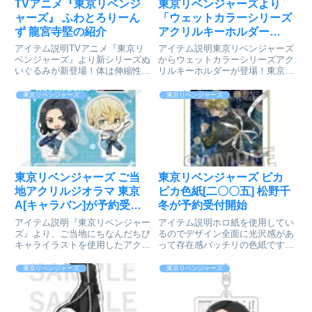
TVアニメ『東京リベンジ
東京リベンジャーズより
ャーズ』 ふわとろりーん
「ウェットカラーシリーズ
ず 龍宮寺堅の紹介
アクリルキーホルダー
Vol.3 松野 千冬」が好評発
アイテム説明TVアニメ『東京リ
アイテム説明東京リベンジャーズ
売中
ベンジャーズ』より新シリーズぬ
からウェットカラーシリーズアク
いぐるみが新登場！体は伸縮性の
リルキーホルダーが登場！東京リ
生地を使用。ふわふわとろけるよ
ベンジャーズ_ウェットカラーシ
うな肌ざわり♡綿を多く入れる代
リーズ アクリルキーホルダー
東京リベンジャーズ
東京リベンジャーズ
わりにお腹と腕にビーズを入れて
Vol.3 松野 千冬Ⓒ和久井健・講談
くったりさせているのでひっかけ
社／アニメ「東京リベンジャー
たり、重ねたり、お座りさせた
ズ」製作委員会collei...
り...
東京リベンジャーズ ご当
東京リベンジャーズ ピカ
地アクリルジオラマ 東京
ピカ色紙[二〇〇五] 松野千
A[キャラバン]が予約受付
冬が予約受付開始
開始
アイテム説明『東京リベンジャー
アイテム説明ホロ紙を使用してい
ズ』より、ご当地にちなんだちび
るのでデザイン全面に光沢感があ
キャライラストを使用したアクリ
って存在感バッチリの色紙です！
ルジオラマが登場！東京リベンジ
東京リベンジャーズ_ピカピカ色
ャーズ_ご当地アクリルジオラマ/
紙【二〇〇五】 松野千冬Ⓒ和久
東京リベンジャーズ
東京リベンジャーズ
東京AⒸ和久井健・講談社／アニ
井健・講談社／アニメ「東京リベ
メ「東京リベンジャーズ」製作委
ンジャーズ」製作委員会colleize
員会colleizeで探す
で探す