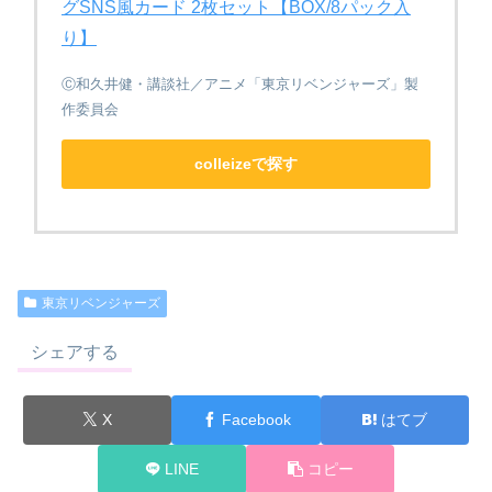
グSNS風カード 2枚セット【BOX/8パック入
り】
Ⓒ和久井健・講談社／アニメ「東京リベンジャーズ」製
作委員会
colleizeで探す
東京リベンジャーズ
シェアする
X
Facebook
はてブ
LINE
コピー