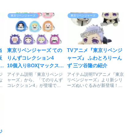
東京リベンジャーズ
東京リベンジャーズ
当
東京リベンジャーズ ての
TVアニメ『東京リベンジ
阪
りんずコレクション4
ャーズ』 ふわとろりーん
開
10個入りBOX[マックスリ
ず 三ツ谷隆の紹介
ミテッド]が予約受付開始
ジ
アイテム説明「東京リベンジ
アイテム説明TVアニメ『東京
な
ャーズ」から、「てのりんず
リベンジャーズ』より新シリ
使
コレクション4」が登場で
ーズぬいぐるみが新登場！体
登
す！まあるくてころんとかわ
は伸縮性の生地を使用。ふわ
ご
いい手のひらサイズのぬいぐ
ふわとろけるような肌ざわり
Ⓒ
るみ♪ボールチェーン付き！
♡綿を多く入れる代わりにお
東京リベンジャーズ_TR-62
腹と腕にビーズを入れてくっ
作
てのりんずコレクション4
たりさせているのでひっかけ
【BOX】Ⓒ和久井健・講談
たり、重ねたり、お座りさせ
社...
たり...
ジ