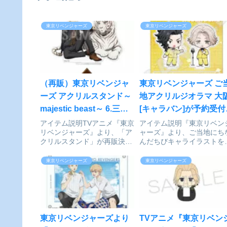
東京リベンジャーズ
東京リベンジャーズ
（再販）東京リベンジャ
東京リベンジャーズ ご
ーズ アクリルスタンド～
地アクリルジオラマ 大
majestic beast～ 6.三ツ
[キャラバン]が予約受付
谷隆[ソル・インターナシ
始
アイテム説明TVアニメ『東京
アイテム説明『東京リベン
リベンジャーズ』より、「ア
ャーズ』より、ご当地にち
ョナル]が予約受付開始
クリルスタンド」が再販決
んだちびキャライラストを
定！majestic beastシリーズ
用したアクリルジオラマが
のイラストは全て描き下ろ
場！東京リベンジャーズ_
東京リベンジャーズ
東京リベンジャーズ
し！東京リベンジャーズ_ア
当地アクリルジオラマ/大阪
クリルスタンド~majestic
和久井健・講談社／アニメ
beast~ 6.三ツ谷隆Ⓒ和久井
「東京リベンジャーズ」製
健・...
委員会colleizeで探す
東京リベンジャーズより
TVアニメ『東京リベン