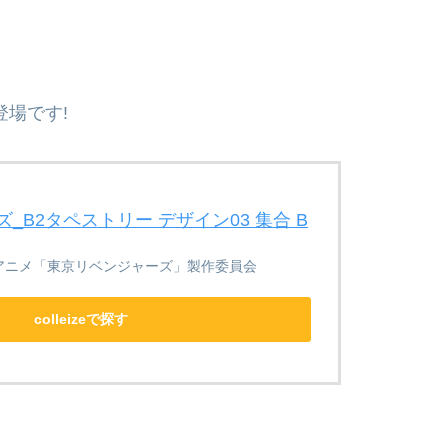
場です!
_B2タペストリー デザイン03 集合 B
アニメ「東京リベンジャーズ」製作委員会
colleizeで探す