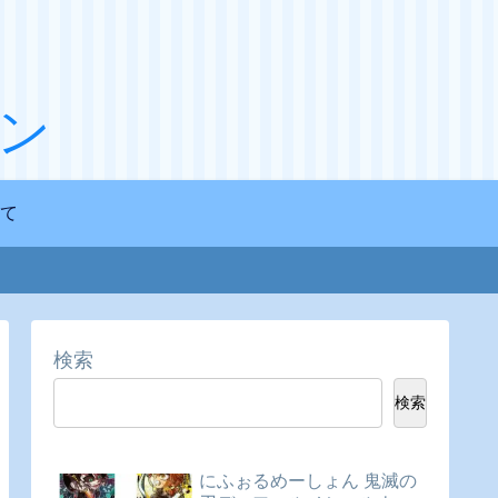
ン
て
検索
検索
にふぉるめーしょん 鬼滅の