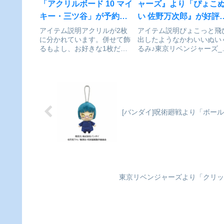
「アクリルボード 10 マイ
ャーズ』より「ぴょこ
キー・三ツ谷」が予約受
い 佐野万次郎』が好評
付開始
売中
アイテム説明アクリルが2枚
アイテム説明ぴょこっと飛
に分かれています。併せて飾
出したようなかわいいぬい
るもよし、お好きな1枚だけ
るみ♪東京リベンジャーズ_
を飾るもよしなアイテムで
ょこぬい 佐野 万次郎Ⓒ和
す。付属品 スタンド脚東京リ
井健・講談社／アニメ「東
ベンジャーズ_アクリルボー
リベンジャーズ」製作委員
ド /10 マイキー・三ツ谷Ⓒ和
colleizeで探す
久井健・講談社／アニメ「東
京リベンジャーズ」製作委
員...
[バンダイ]呪術廻戦より「ボー
東京リベンジャーズより「クリッ