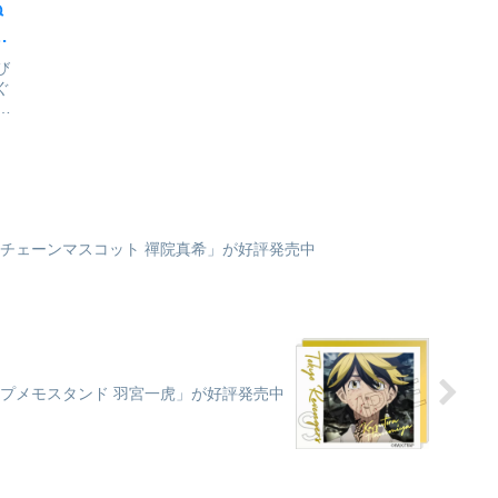
ぬ
発
び
ぐ
ぴ
久
京
会
ルチェーンマスコット 禪院真希」が好評発売中
プメモスタンド 羽宮一虎」が好評発売中