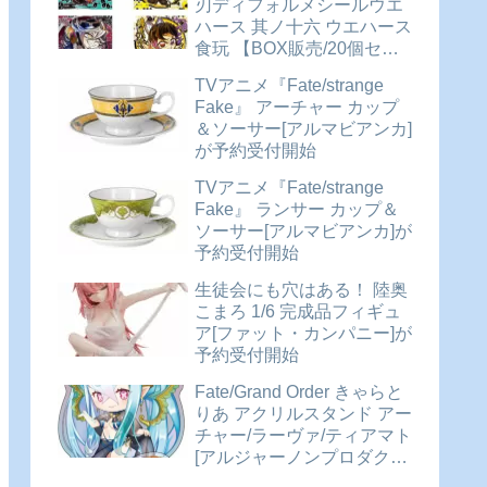
刃ディフォルメシールウエ
ハース 其ノ十六 ウエハース
食玩 【BOX販売/20個セッ
ト】が予約受付開始
TVアニメ『Fate/strange
Fake』 アーチャー カップ
＆ソーサー[アルマビアンカ]
が予約受付開始
TVアニメ『Fate/strange
Fake』 ランサー カップ＆
ソーサー[アルマビアンカ]が
予約受付開始
生徒会にも穴はある！ 陸奥
こまろ 1/6 完成品フィギュ
ア[ファット・カンパニー]が
予約受付開始
Fate/Grand Order きゃらと
りあ アクリルスタンド アー
チャー/ラーヴァ/ティアマト
[アルジャーノンプロダクト]
が予約受付開始