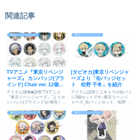
関連記事
東京リベンジャーズ
東京リベンジャーズ
TVアニメ『東京リベンジ
[タピオカ]東京リベンジャ
ャーズ』 カンバッジ(ブラ
ーズより「缶バッジセッ
インド) Chair ver. 12個入
ト 松野 千冬」を紹介
りセット[コンテンツシー
アイテム情報■説明"TVアニメ
アイテム説明ミニキャラの缶バッ
ド]が予約受付開始
『東京リベンジャーズ』"よりカ
ジ3個セットです♪東京リベンジ
ンバッジ(ブラインド)が発売！
ャーズ_缶バッジセット 松野 千
※1セットコンプリート仕様で
冬Ⓒ和久井健・講談社／アニメ
す。OPP/12個入りピン付き■サ
「東京リベンジャーズ」製作委員
東京リベンジャーズ
東京リベンジャーズ
イズ直径約56mm東京リベンジャ
会colleizeで探す
ーズ_カンバッジ(ブラインド)
Chair ver. コ...