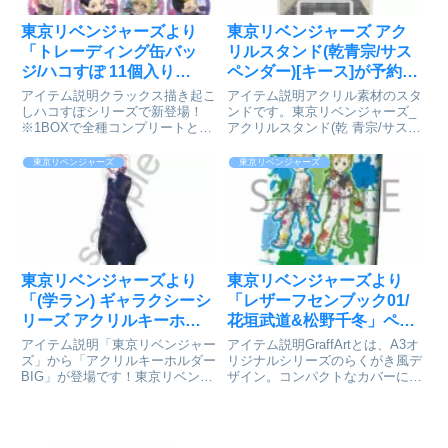
東京リベンジャーズより
東京リベンジャーズ アク
「トレーディング缶バッ
リルスタンド(乾青宗/サス
ジ/ハコすぽ 11個入り
ペンダー)[キース]が予約受
BOX」が予約受付開始
付開始
アイテム説明クラックス描き起こ
アイテム説明アクリル素材のスタ
しハコすぽシリーズで新登場！
ンドです。東京リベンジャーズ_
※1BOXで全種コンプリートとな
アクリルスタンド(乾 青宗/サスペ
ります。東京リベンジャーズ_ト
ンダー)Ⓒ和久井健・講談社／ア
レーディング缶バッジ/ハコす
ニメ「東京リベンジャーズ」製作
東京リベンジャーズ
東京リベンジャーズ
ぽ 1BOXⒸ和久井健・講談社／
委員会colleizeで探す
アニメ「東京リベンジャーズ」製
作委員会colleizeで探す
東京リベンジャーズより
東京リベンジャーズより
「(学ラン) ギャラクシーシ
「レザーフセンブック01/
リーズ アクリルキーホル
花垣武道&松野千冬」ペイ
ダーBIG 佐野万次郎」が好
ントver.(グラフアート)を
アイテム説明「東京リベンジャー
アイテム説明GraffArtとは、A3オ
評発売中
紹介
ズ」から「アクリルキーホルダー
リジナルシリーズのらくがき風デ
BIG」が登場です！東京リベンジ
ザイン。コンパクトなカバーに2
ャーズ_(学ラン) ギャラクシーシ
サイズ3色のフセンメモを綴じま
リーズ アクリルキーホルダー
した。ポケットやペンケースに入
BIG 佐野万次郎Ⓒ和久井健・講
れて携帯しやすく便利です。東京
談社／アニメ「東京リベンジャー
リベンジャーズ_レザーフセンブ