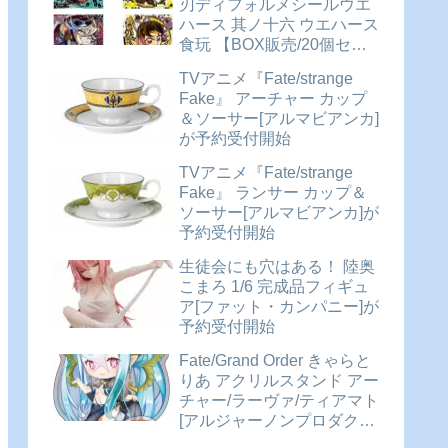
刃ディフォルメシールウエ
ハース 其ノ十六 ウエハース
食玩 【BOX販売/20個セッ
ト】が予約受付開始
TVアニメ『Fate/strange
Fake』 アーチャー カップ
＆ソーサー[アルマビアンカ]
が予約受付開始
TVアニメ『Fate/strange
Fake』 ランサー カップ＆
ソーサー[アルマビアンカ]が
予約受付開始
生徒会にも穴はある！ 陸奥
こまろ 1/6 完成品フィギュ
ア[ファット・カンパニー]が
予約受付開始
Fate/Grand Order きゃらと
りあ アクリルスタンド アー
チャー/ラーヴァ/ティアマト
[アルジャーノンプロダクト]
が予約受付開始