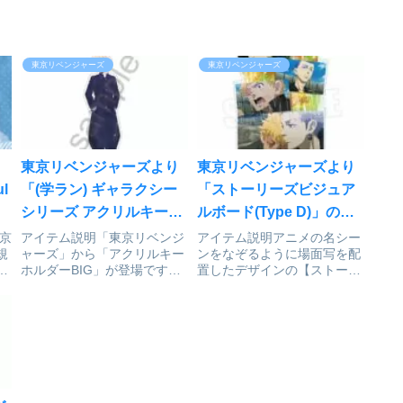
東京リベンジャーズ
東京リベンジャーズ
り
東京リベンジャーズより
東京リベンジャーズより
l
「(学ラン) ギャラクシー
「ストーリーズビジュア
シリーズ アクリルキーホ
ルボード(Type D)」の紹
ルダーBIG 松野千冬」が
介
京
アイテム説明「東京リベンジ
アイテム説明アニメの名シー
規
ャーズ」から「アクリルキー
ンをなぞるように場面写を配
好評発売中
し
ホルダーBIG」が登場です！
置したデザインの【ストーリ
リ
東京リベンジャーズ_(学ラン)
ーズビジュアルボード】が登
ド
ギャラクシーシリーズ アクリ
場です！武道・マイキー・ド
千
ルキーホルダーBIG 松野千冬
ラケンの銭湯シーンや、場地
ニ
Ⓒ和久井健・講談社／アニメ
と千冬の出会いのシーン、未
製
「東京リベンジャーズ」製作
来の東京卍會の集合シーンな
委員会collei...
ど、思い出深い様々なシーン
が、ア...