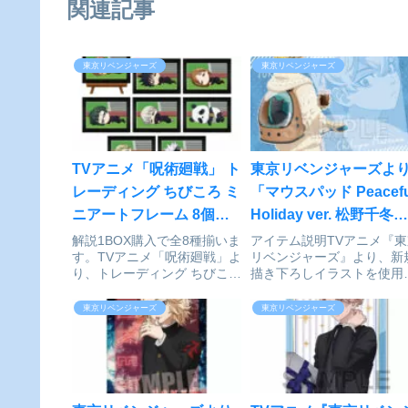
関連記事
東京リベンジャーズ
東京リベンジャーズ
TVアニメ「呪術廻戦」 ト
東京リベンジャーズよ
レーディング ちびころ ミ
「マウスパッド Peacefu
ニアートフレーム 8個入
Holiday ver. 松野千冬」
りBOX[アルマビアンカ]
が好評発売中
解説1BOX購入で全8種揃いま
アイテム説明TVアニメ『東
す。TVアニメ「呪術廻戦」よ
リベンジャーズ』より、新
が予約受付開始
り、トレーディング ちびころ
描き下ろしイラストを使用
ミニアートフレームの登場で
たグッズが登場です！東京
す。虎杖悠仁、伏黒恵、釘崎
ベンジャーズ_マウスパッ
東京リベンジャーズ
東京リベンジャーズ
野薔薇、禪院真希、狗巻棘、
Peaceful Holiday ver. 松野
パンダ、七海建人、五条悟が
冬Ⓒ和久井健・講談社／ア
ころんと寝ているちびキャラ
メ「東京リベンジャーズ」
を描き起こし、ミニアー...
作委...