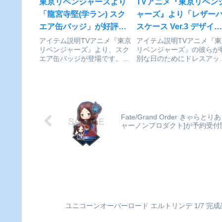
東京リベンジャーズより
TVアニメ『東京リベン
「龍宮寺堅(学ラン) スク
ャーズ』より「レザー
エア缶バッジ」が好評発
スケース Ver.3 デザイン
売中
06(乾青宗)[描き下ろし]
アイテム説明TVアニメ『東京
アイテム説明TVアニメ『東
リベンジャーズ』より、スク
リベンジャーズ』の彼らが
予約受付開始
エア缶バッジが登場です。東
別な日のためにドレスアッ
京リベンジャーズ/龍宮寺 堅
プ！プレゼントを持ってデ
(学ラン) スクエア缶バッジⒸ
トに現れた彼の姿がとって
和久井健・講談社／アニメ
魅力的♪ロマンティックな
「東京リベンジャーズ」製作
チュエーションの描き下ろ
委員会colleizeで探す
イラストでレザーパスケー
の第三弾が発売決定！通勤
Fate/Grand Order き
通学に...
ャーノンプロダクト]が予約受付
ユニコーンオーバーロード エルトリンデ 1/7 完