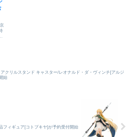
ジ
パ
が
京
特
ー
も
シ
し
ス
、
ゃらとりあ アクリルスタンド キャスター/レオナルド・ダ・ヴィンチ[アルジ
開始
成品フィギュア[コトブキヤ]が予約受付開始