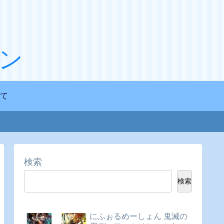
ン
て
検索
検索
にふぉるめーしょん 鬼滅の