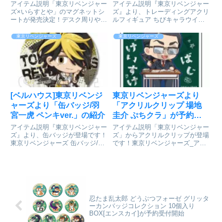
らすとや]」が予約受付開
ーver. 8個入りBOXが予約
アイテム説明「東京リベンジャー
アイテム説明『東京リベンジャー
始
受付開始
ズ×いらすとや」のマグネットシ
ズ』より、トレーディングアクリ
ートが発売決定！デスク周りや冷
ルフィギュア ちびキャラウイン
蔵庫、車などを自分好みにデコレ
ドブレーカーver.が登場！BOXは
ーション♪ペタペタ貼って楽しい
全種コンプリート仕様です。東京
東京リベンジャーズ
東京リベンジャーズ
マグネットシートです。東京リベ
リベンジャーズ_トレーディング
ンジャーズ_マグネットシート デ
フィギュア ちびキャラウインド
ザイン19(集合/A)【いら...
ブレーカーver. 1B...
[ベルハウス]東京リベンジ
東京リベンジャーズより
ャーズより「缶バッジ/羽
「アクリルクリップ 場地
宮一虎 ペンキver.」の紹介
圭介 ぷちクラ」が予約受
付開始
アイテム説明『東京リベンジャー
アイテム説明「東京リベンジャー
ズ』より、缶バッジが登場です！
ズ」からアクリルクリップが登場
東京リベンジャーズ 缶バッジ/羽
です！東京リベンジャーズ_アク
宮 一虎 ペンキver.Ⓒ和久井健・
リルクリップ/場地圭介_ぷちクラ
講談社／アニメ「東京リベンジャ
Ⓒ和久井健・講談社／アニメ「東
ーズ」製作委員会colleizeで探す
京リベンジャーズ」製作委員会
colleizeで探す
忍たま乱太郎 どうぶつフォーゼ グリッタ
ーカンバッジコレクション 10個入り
BOX[エンスカイ]が予約受付開始