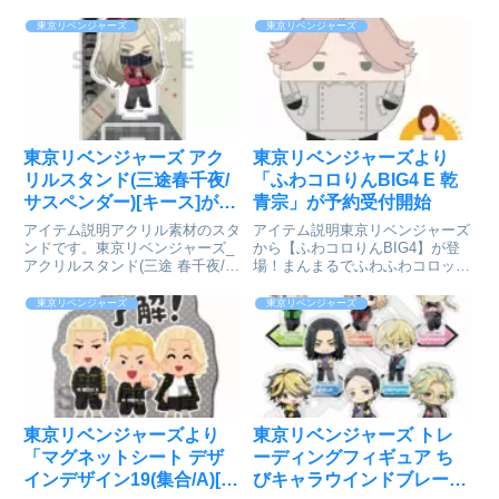
東京リベンジャーズ
東京リベンジャーズ
東京リベンジャーズ アク
東京リベンジャーズより
リルスタンド(三途春千夜/
「ふわコロりんBIG4 E 乾
サスペンダー)[キース]が予
青宗」が予約受付開始
約受付開始
アイテム説明アクリル素材のスタ
アイテム説明東京リベンジャーズ
ンドです。東京リベンジャーズ_
から【ふわコロりんBIG4】が登
アクリルスタンド(三途 春千夜/サ
場！まんまるでふわふわコロッと
スペンダー)Ⓒ和久井健・講談社
したデフォルメのぬいぐるみシリ
／アニメ「東京リベンジャーズ」
ーズ！BIGは全長30cmの大ボリ
東京リベンジャーズ
東京リベンジャーズ
製作委員会colleizeで探す
ューム！東京リベンジャーズ_ふ
わコロりんBIG4 E 乾青宗Ⓒ和久
井健・講談社／アニ...
東京リベンジャーズより
東京リベンジャーズ トレ
「マグネットシート デザ
ーディングフィギュア ち
インデザイン19(集合/A)[い
びキャラウインドブレーカ