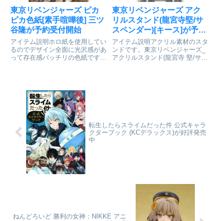
東京リベンジャーズ ピカ
東京リベンジャーズ アク
ピカ色紙[素手喧嘩後] 三ツ
リルスタンド(龍宮寺堅/サ
谷隆が予約受付開始
スペンダー)[キース]が予約
受付開始
アイテム説明ホロ紙を使用してい
アイテム説明アクリル素材のスタ
るのでデザイン全面に光沢感があ
ンドです。東京リベンジャーズ_
って存在感バッチリの色紙です！
アクリルスタンド(龍宮寺 堅/サス
東京リベンジャーズ_ピカピカ色
ペンダー)Ⓒ和久井健・講談社／
紙【素手喧嘩後】 三ツ谷隆Ⓒ和
アニメ「東京リベンジャーズ」製
久井健・講談社／アニメ「東京リ
作委員会colleizeで探す
ベンジャーズ」製作委員会
colleizeで探す
転生したらスライムだった件 公式キャラ
クターブック (KCデラックス)が好評発売
中
ねんどろいど 勝利の女神：NIKKE アニ