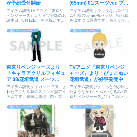
が予約受付開始
(65mm) 01/スーツver. ブラ
インド(全7種)」の紹介
アイテム説明TVアニメ『東京リ
アイテム説明キラキラなホログラ
ベンジャーズ』より三ツ谷隆のお
ム仕様の65mm缶バッジ。特別感
誕生日（6月12日）をお祝いする
を出すには最適です。東京リベン
バースデーセットが登場！お祝い
ジャーズ ホログラム缶バッジ
衣装を着用した新規描き下ろしと
(65mm) 01/スーツver. ブラインド
東京リベンジャーズ
東京リベンジャーズ
幼稚園の衣装を着用したミニキャ
(全7種)Ⓒ和久井健・講談社／ア
ラ描き起こしを並べて飾って楽し
ニメ「東京リベンジャーズ」製作
めるデザインです。（セット商...
委員会col...
東京リベンジャーズより
TVアニメ『東京リベンジ
「キャラアクリルフィギュ
ャーズ』より「ぴょこぬい
ア 08/花垣武道 スーツ
花垣武道』が好評発売中
ver.」の紹介
アイテム説明ダイカットで加工さ
アイテム説明ぴょこっと飛び出し
れたアクリル製のスタンド型アイ
たようなかわいいぬいぐるみ♪東
テムです。裏面は無地（白）東京
京リベンジャーズ_ぴょこぬい 花
リベンジャーズ キャラアクリル
垣 武道Ⓒ和久井健・講談社／ア
フィギュア 08/花垣武道 スーツ
ニメ「東京リベンジャーズ」製作
東京リベンジャーズ
東京リベンジャーズ
ver.Ⓒ和久井健・講談社／アニメ
委員会colleizeで探す
「東京リベンジャーズ」製作委員
会colleizeで探...