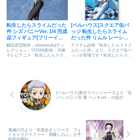
イズが異...
ラ日記製作委員会coll...
転生したらスライムだった
[ベルハウス]スクエア缶バ
件 シズ バニーVer. 1/4 完成
ッジ 転生したらスライム
品フィギュア[フリーイン
だった件 リムル レーシン
グ]が予約受付開始
グver.が好評発売中
解説原型制作：shimomofu(ディ
アイテム説明『転生したらスライ
レクション：YOSHI)彩色：月柳
ムだった件』より、スクエア缶バ
テレビアニメ「転生したらスライ
ッジが登場です！転生したらスラ
ムだった件」より、井沢静江こと
イムだった件 スクエア缶バッジ/
「シズさん」が、バニースタイル
リムル レーシングver.©川上泰
になって登場です。凛々しくもセ
樹・伏瀬・講談社／転スラ製作委
クシーなバニー姿を、1/4スケー
員会 ©柴・伏瀬・講談社／転ス
ルで再現しました...
ラ日記製作委員会coll...
[ベルハウス]東京リベンジャーズより「缶
バッジ/三ツ谷 隆 ペンキver.」の紹介
鬼滅の刃より「街道歩きシリーズ フォ
トキャラグラファー 胡蝶しのぶ」が予
約受付開始