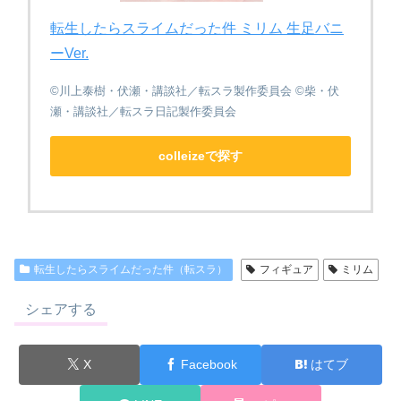
転生したらスライムだった件 ミリム 生足バニ
ーVer.
©川上泰樹・伏瀬・講談社／転スラ製作委員会 ©柴・伏
瀬・講談社／転スラ日記製作委員会
colleizeで探す
転生したらスライムだった件（転スラ）
フィギュア
ミリム
シェアする
X
Facebook
はてブ