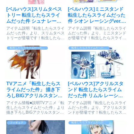
[ベルハウス]スリムタペス
[ベルハウス]ミニスタンド
トリー 転生したらスライ
転生したらスライムだった
ムだった件 シュナ レーシ
件 シオン レーシングver.が
ングver.が好評発売中
好評発売中
アイテム説明『転生したらスライ
アイテム説明『転生したらスライ
ムだった件』より、スリムタペス
ムだった件』より、ミニスタンド
トリーが登場です！転生したらス
が登場です！転生したらスライム
ライムだった件 スリムタペスト
だった件 ミニスタンド/シオン レ
リー/シュナ レーシングver.©川上
ーシングver.©川上泰樹・伏瀬・
転生したらスライムだった件（転スラ）
転生したらスライムだった件（転スラ）
泰樹・伏瀬・講談社／転スラ製作
講談社／転スラ製作委員会 ©
委員会 ©柴・伏瀬・講談社／転
柴・伏瀬・講談社／転スラ日記製
スラ日記製作委員会co...
作委員会colleize...
TVアニメ「転生したらス
[ベルハウス]アクリルスタ
ライムだった件」 描き下
ンド 転生したらスライム
ろしBIGアクリルスタンド
だった件 リムル レーシン
アリスver. (4)ディアブロ
グver.が好評発売中
アイテム情報■説明TVアニメ「転
アイテム説明『転生したらスライ
[メディコス・エンタテイ
生したらスライムだった件」より
ムだった件』より、アクリルスタ
描き下ろしBIGアクリルスタンド
ンドが登場です！転生したらスラ
ンメント]が予約受付開始
【アリスver.】が登場！■サイズ
イムだった件 アクリルスタンド/
【本体】約H136mm×W100mm以
リムル レーシングver.©川上泰
フィギュア
転生したらスライムだった件（転スラ）
内 【台座】約H40mm×W73mm
樹・伏瀬・講談社／転スラ製作委
以内 ※キャラクターによってサ
員会 ©柴・伏瀬・講談社／転ス