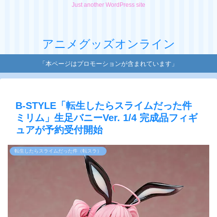
Just another WordPress site
アニメグッズオンライン
「本ページはプロモーションが含まれています」
B-STYLE「転生したらスライムだった件
ミリム」生足バニーVer. 1/4 完成品フィギ
ュアが予約受付開始
転生したらスライムだった件（転スラ）